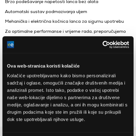
Brzo podešavanje napetosti lanca bez alata
Automatski sustav podmazivanja uljem
Mehanička i električna kočnica lanca za sigurnu upotrebu
Za optimalne performanse i vrijeme rada, preporučujemo
korištenje baterije od 4,0 Ah ili više s ovim uređajem
(baterija i punjač nisu uključeni)
Ova web-stranica koristi kolačiće
Ryobi
Kolačiće upotrebljavamo kako bismo personalizirali
, ,
sadržaj i oglase, omogućili značajke društvenih medija i
analizirali promet. Isto tako, podatke o vašoj upotrebi
Napon baterije
18 V
naše web-lokacije dijelimo s partnerima za društvene
medije, oglašavanje i analizu, a oni ih mogu kombinirati s
Dužina lista
30 cm
drugim podacima koje ste im pružili ili koje su prikupili
Težina
3,2 kg
dok ste upotrebljavali njihove usluge.
Detaljan opis