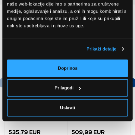
naše web-lokacije dijelimo s partnerima za društvene
medije, oglašavanje i analizu, a oni ih mogu kombinirati s
Preporučujemo za vas
drugim podacima koje ste im pružili ili koje su prikupili
dok ste upotrebljavali njihove usluge.
Prikaži detalje
Doprinos
Prilagodi
Uskrati
Bosch
LG GBBSJ10EPY
AdvancedAquatak 160
Hladnjak s donjim
visokotlačni perač
zamrzivačem
(06008A7800)
535,79 EUR
509,99 EUR