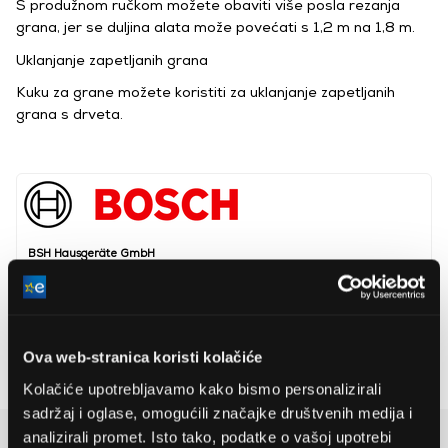
S produžnom ručkom možete obaviti više posla rezanja
grana, jer se duljina alata može povećati s 1,2 m na 1,8 m.
Uklanjanje zapetljanih grana
Kuku za grane možete koristiti za uklanjanje zapetljanih
grana s drveta.
BSH Hausgeräte GmbH
www.bsh-group.com
81739, München, Carl-Wery-Straße 34
Napon baterije
18 V
Ova web-stranica koristi kolačiće
Baterija
2.000 mAh
Kolačiće upotrebljavamo kako bismo personalizirali
sadržaj i oglase, omogućili značajke društvenih medija i
Detaljan opis
analizirali promet. Isto tako, podatke o vašoj upotrebi