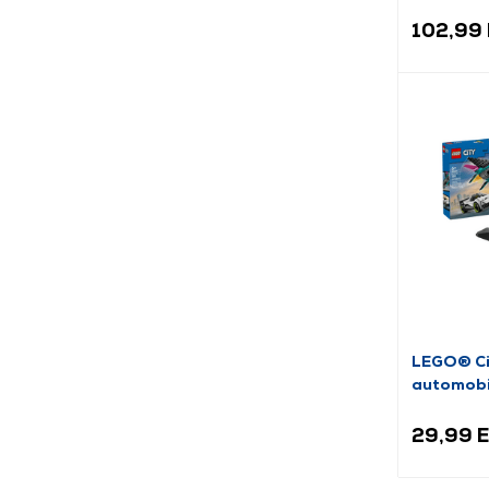
102,99
LEGO® Cit
automobi
29,99 