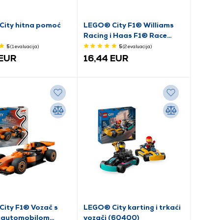
ity hitna pomoć
LEGO® City F1® Williams
Racing i Haas F1® Race
Cars (60464)
5
(1
evaluacija
)
5
(2
evaluacija
)
 EUR
16,44 EUR
ity F1® Vozač s
LEGO® City karting i trkaći
 automobilom
vozači (60400)