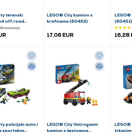
y terenski
LEGO® City kamion s
LEGO® C
x4 off.road
krafnama (60452)
(60451)
5
(1
evaluacija
)
EUR
17,06 EUR
16,28
y policijski auto i
LEGO® City Vatrogasni
LEGO® C
a sportskim
kamion s ljestvama
trkaćim