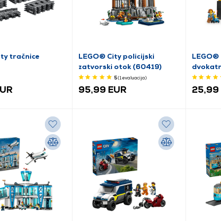
ty tračnice
LEGO® City policijski
LEGO® C
zatvorski otok (60419)
dvokatn
5
(1
evaluacija
)
EUR
95,99 EUR
25,99