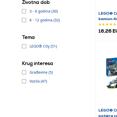
Životna dob
3 - 6 godina (30)
LEGO® Cit
kamion 4
6 - 12 godina (32)
(60447)
16,26 
Tema
LEGO® City (51)
Krug interesa
Građevine (5)
Vozila (47)
LEGO® Cit
potjera z