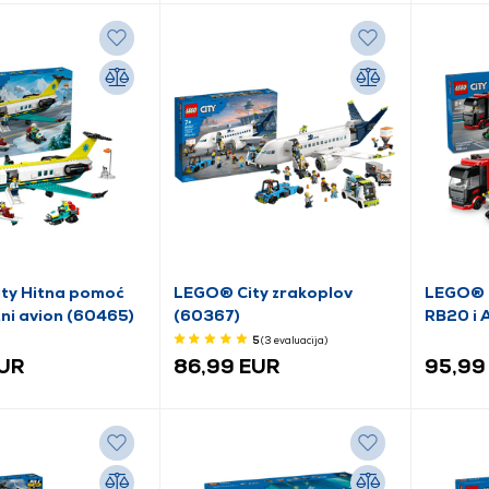
ty Hitna pomoć
LEGO® City zrakoplov
LEGO® C
ni avion (60465)
(60367)
RB20 i
automob
5
(3
evaluacija
)
EUR
86,99 EUR
95,99