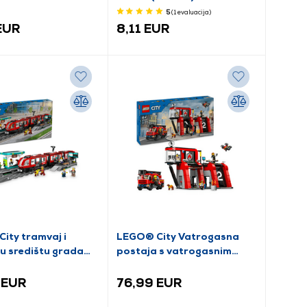
n (60442)
5
(1
evaluacija
)
EUR
8,11 EUR
ity tramvaj i
LEGO® City Vatrogasna
 u središtu grada
postaja s vatrogasnim
)
vozilom (60414)
 EUR
76,99 EUR