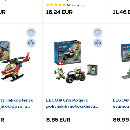
lom (60415)
(60463)
McLare
5
(1
evaluacija
)
UR
16,24 EUR
11,46 
y Helikopter za
LEGO® City Potjera
LEGO® C
je od požara
policijskih motociklista
stanica
(60455)
(60423
UR
8,65 EUR
86,99