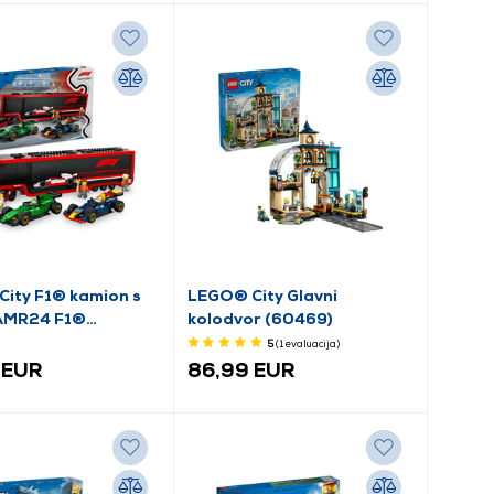
ity F1® kamion s
LEGO® City Glavni
 AMR24 F1®
kolodvor (60469)
ilima (60445)
5
(1
evaluacija
)
 EUR
86,99 EUR