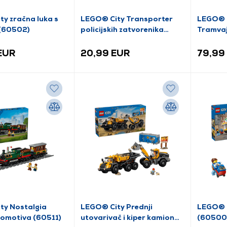
y zračna luka s
LEGO® City Transporter
LEGO® C
(60502)
policijskih zatvorenika
Tramvaj
(60479)
 EUR
20,99 EUR
79,99
ty Nostalgia
LEGO® City Prednji
LEGO® C
komotiva (60511)
utovarivač i kiper kamion
(60500