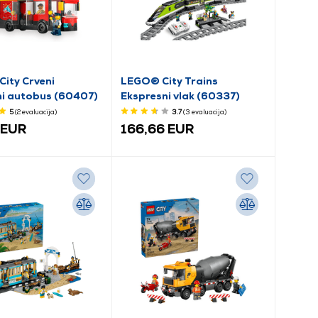
ity Crveni
LEGO® City Trains
i autobus (60407)
Ekspresni vlak (60337)
5
(2
evaluacija
)
3.7
(3
evaluacija
)
 EUR
166,66 EUR