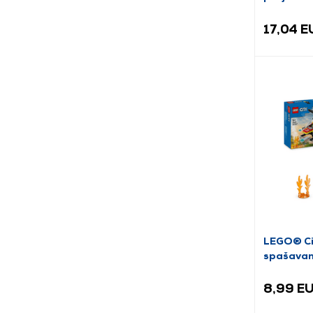
automobi
17,04 E
LEGO® Cit
spašavan
(60411)
8,99 E