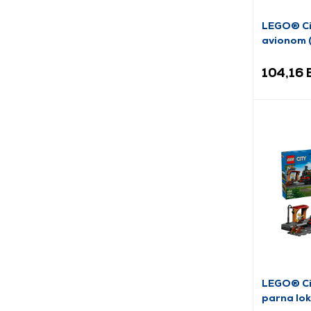
LEGO® Cit
avionom 
104,16
LEGO® Ci
parna lo