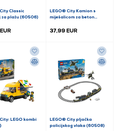
ity Classic
LEGO® City Kamion s
 za plažu (60506)
miješalicom za beton
(60478)
 EUR
37,99 EUR
ity: LEGO kombi
LEGO® City pljačka
)
policijskog vlaka (60508)