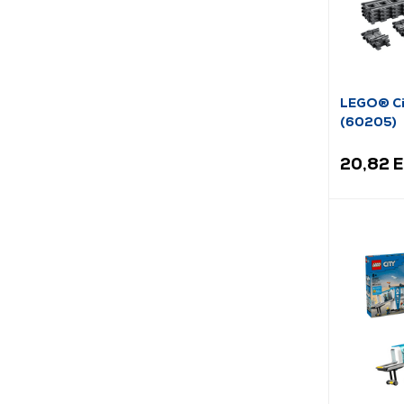
LEGO® Ci
(60205)
20,82 