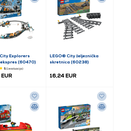
ity Explorers
LEGO® City željeznička
i ekspres (60470)
skretnica (60238)
5
(1
evaluacija
)
1 EUR
16,24 EUR