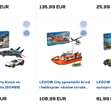
(60494)
 EUR
135,99 EUR
25,99
y Avion vs.
LEGO® City spasilački brod
LEGO® 
la (60489)
i helikopter obalne straže
autopra
(60504)
EUR
108,99 EUR
61,99