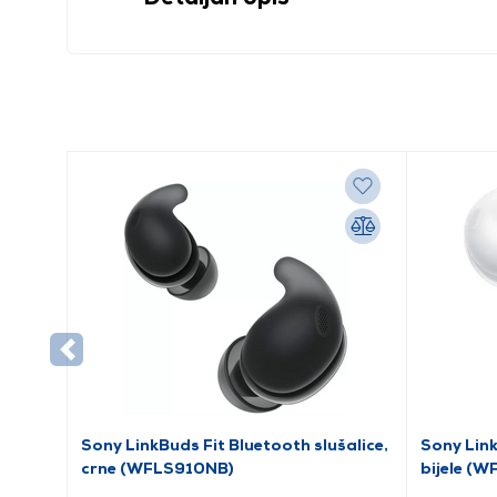
Sony LinkBuds Fit Bluetooth slušalice,
Sony Link
crne (WFLS910NB)
bijele (