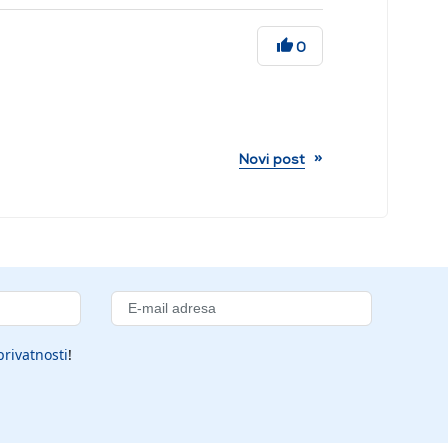
0
»
Novi post
privatnosti
!