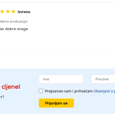
Izvrsno
dena evaluacija
bas dobre snage
 cijene!
Prepoznao sam i prihvaćam
Obavijest o 
r!
Prijavljam se