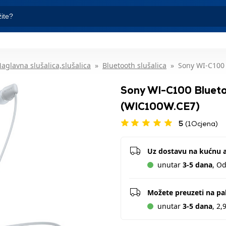
aglavna slušalica,slušalica
Bluetooth slušalica
Sony WI-C100 
Sony WI-C100 Bluetoot
(WIC100W.CE7)
5
(1Ocjena)
Uz dostavu na kućnu 
unutar
3-5 dana
, O
Možete preuzeti na p
unutar
3-5 dana
, 2,