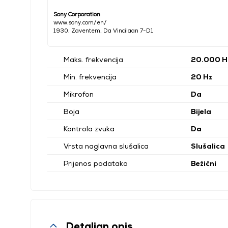
Sony Corporation
www.sony.com/en/
1930, Zaventem, Da Vincilaan 7-D1
Maks. frekvencija
20.000 H
Min. frekvencija
20 Hz
Mikrofon
Da
Boja
Bijela
Kontrola zvuka
Da
Vrsta naglavna slušalica
Slušalica
Prijenos podataka
Bežični
Detaljan opis