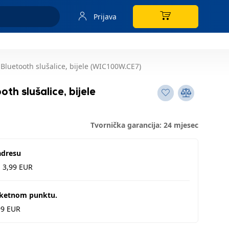
Prijava
Bluetooth slušalice, bijele (WIC100W.CE7)
h slušalice, bijele
Tvornička garancija: 24 mjesec
adresu
d 3,99 EUR
aketnom punktu.
99 EUR