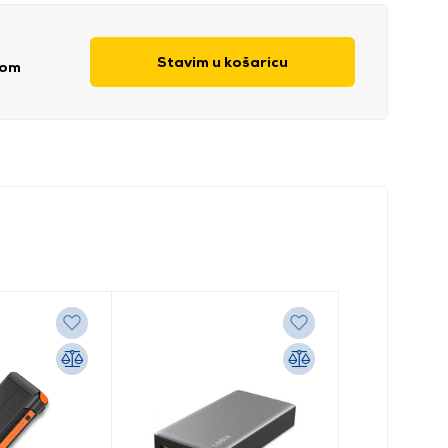
Stavim u košaricu
kom