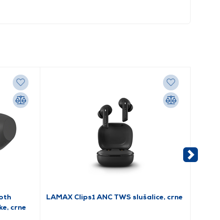
oth
LAMAX Clips1 ANC TWS slušalice, crne
LAMAX
ke, crne