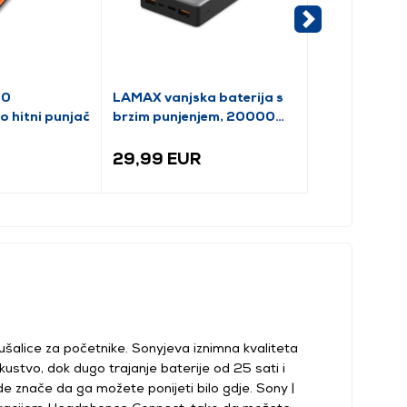
00
LAMAX vanjska baterija s
LAMAX vanjsk
 hitni punjač
brzim punjenjem, 20000
brzim punjen
mAh
mAh
29,99 EUR
21,63 EUR
ušalice za početnike. Sonyjeva iznimna kvaliteta
kustvo, dok dugo trajanje baterije od 25 sati i
e znače da ga možete ponijeti bilo gdje. Sony |