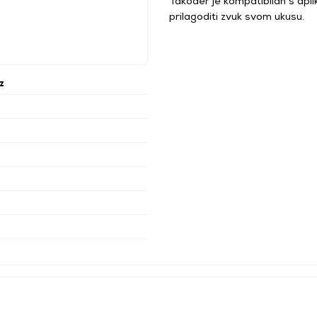
Također je kompatibilan s ap
prilagoditi zvuk svom ukusu.
z