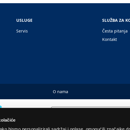
USLUGE
SLUŽBA ZA K
Servis
Česta pitanja
Kontakt
O nama
kolačiće
ko bismo personalizirali sadržaj i oglase, omogućili značajke d