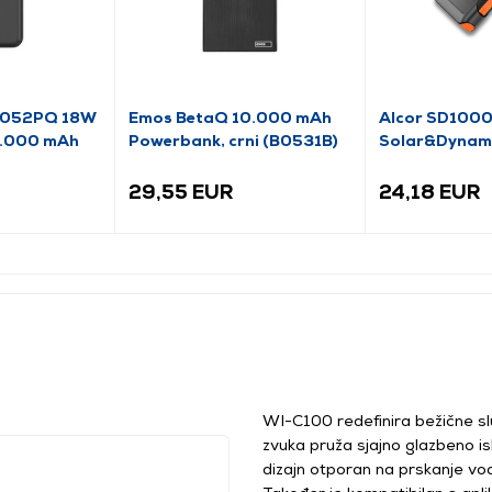
10052PQ 18W
Emos BetaQ 10.000 mAh
Alcor SD100
0.000 mAh
Powerbank, crni (B0531B)
Solar&Dynamo
29,55 EUR
24,18 EUR
WI-C100 redefinira bežične sl
zvuka pruža sjajno glazbeno is
dizajn otporan na prskanje vod