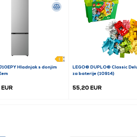
10EPY Hladnjak s donjim
LEGO® DUPLO® Classic Delu
čem
za baterije (10914)
 EUR
55,20 EUR