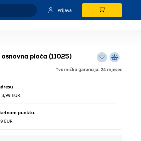
Prijava
 osnovna ploča (11025)
Tvornička garancija: 24 mjesec
adresu
d 3,99 EUR
aketnom punktu.
99 EUR