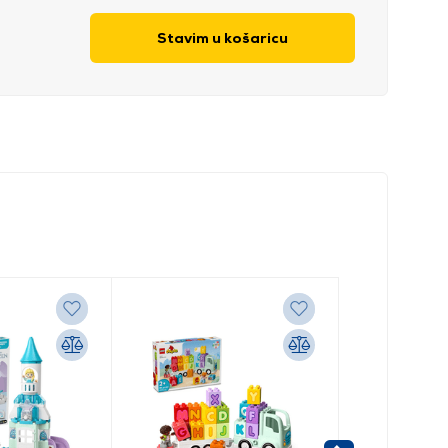
Stavim u košaricu
m