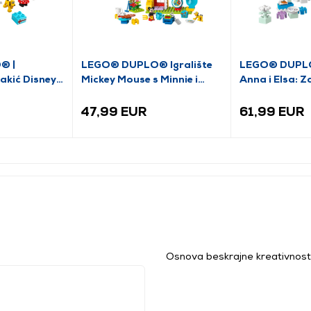
® |
LEGO® DUPLO® Igralište
LEGO® DUPLO
akić Disney
Mickey Mouse s Minnie i
Anna i Elsa: 
e (10941)
Plutonom (10465)
ledenom dvor
47,99 EUR
61,99 EUR
Osnova beskrajne kreativnosti