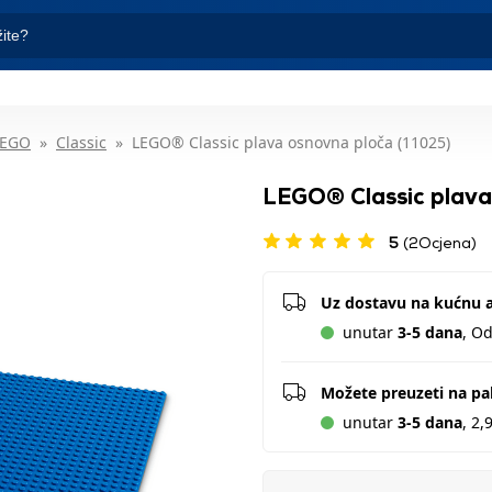
LEGO
Classic
LEGO® Classic plava osnovna ploča (11025)
LEGO® Classic plava
5
(2Ocjena)
Uz dostavu na kućnu 
unutar
3-5 dana
, O
Možete preuzeti na p
unutar
3-5 dana
, 2,