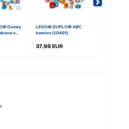
® Disney
LEGO® DUPLO® ABC
LEGO® DUP
Zabava u
kamion (10421)
Željeznički mo
cu (10455)
dodataka za 
(10426)
37,99 EUR
37,99 EUR
!