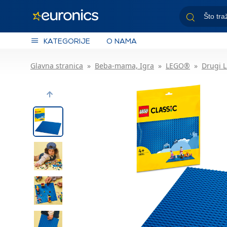
KATEGORIJE
O NAMA
Glavna stranica
Beba-mama, Igra
LEGO®
Drugi 
Previous