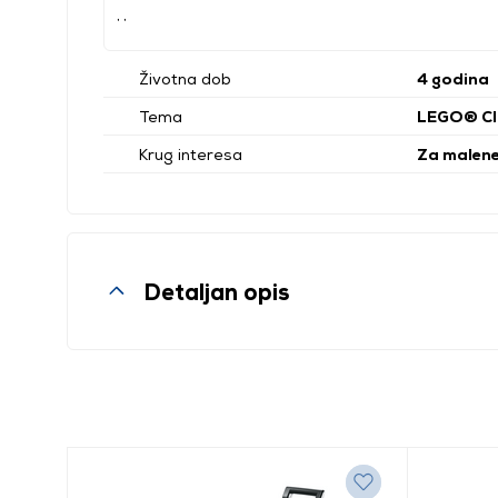
, ,
Životna dob
4 godina
Tema
LEGO® Cl
Krug interesa
Za malen
Detaljan opis