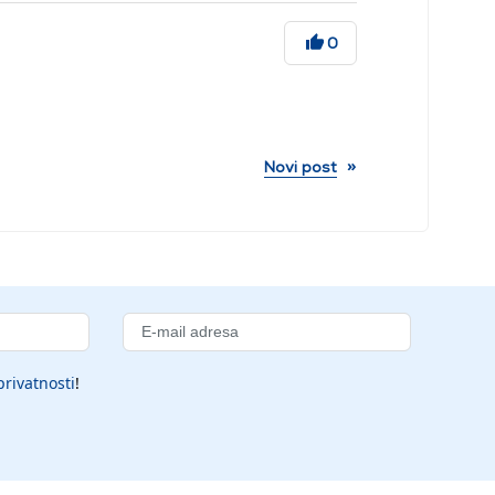
0
»
Novi post
privatnosti
!