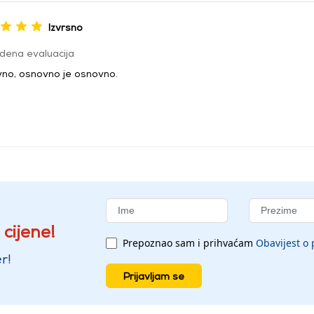
Izvrsno
dena evaluacija
no, osnovno je osnovno.
 cijene!
Prepoznao sam i prihvaćam
Obavijest o 
r!
Prijavljam se