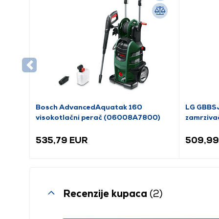
Bosch AdvancedAquatak 160
LG GBBSJ
visokotlačni perač (06008A7800)
zamrziva
535,79 EUR
509,99
Recenzije kupaca
(2)