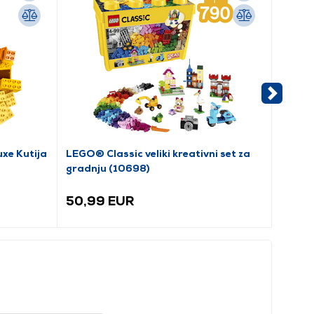
xe Kutija
LEGO® Classic veliki kreativni set za
Russe
gradnju (10698)
3-u-1 P
50,99 EUR
50,9