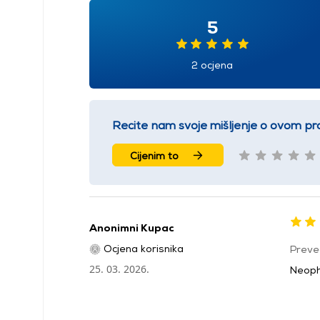
5
2 ocjena
Recite nam svoje mišljenje o ovom pr
Cijenim to
Anonimni Kupac
Ocjena korisnika
Preve
25. 03. 2026.
Neoph