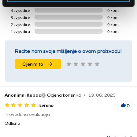
5 zvjezdica
1 kom
4 zvjezdice
0 kom
3 zvjezdice
0 kom
2 zvjezdice
0 kom
1 zvjezdica
0 kom
Recite nam svoje mišljenje o ovom proizvodu!
Cijenim to
Anonimni Kupac
Ocjena korisnika
19. 06. 2025.
Izvrsno
0
Prevedena evaluacija
Odlično
»