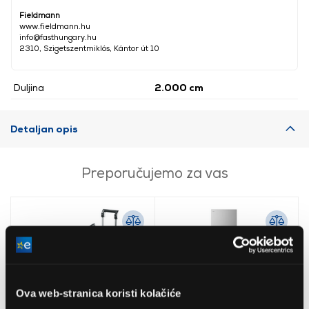
Fieldmann
www.fieldmann.hu
info@fasthungary.hu
2310, Szigetszentmiklós, Kántor út 10
Duljina
2.000 cm
Detaljan opis
Preporučujemo za vas
Ova web-stranica koristi kolačiće