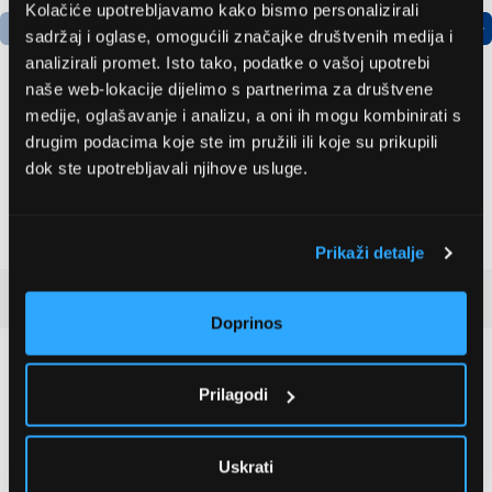
Kolačiće upotrebljavamo kako bismo personalizirali
sadržaj i oglase, omogućili značajke društvenih medija i
analizirali promet. Isto tako, podatke o vašoj upotrebi
naše web-lokacije dijelimo s partnerima za društvene
medije, oglašavanje i analizu, a oni ih mogu kombinirati s
Bosch
LG GBBSJ10EPY
drugim podacima koje ste im pružili ili koje su prikupili
AdvancedAquatak 160
Hladnjak s donjim
dok ste upotrebljavali njihove usluge.
visokotlačni perač
zamrzivačem
(06008A7800)
535,79 EUR
508,99 EUR
Prikaži detalje
Recenzije kupaca
(1)
Doprinos
5
Prilagodi
1 ocjena
Uskrati