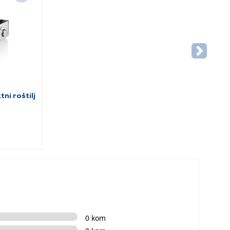
i roštilj
0 kom