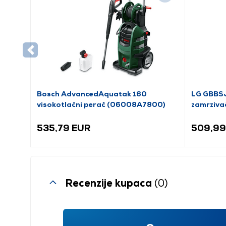
Bosch AdvancedAquatak 160
LG GBBSJ
visokotlačni perač (06008A7800)
zamrziva
535,79 EUR
509,99
Recenzije kupaca
(0)