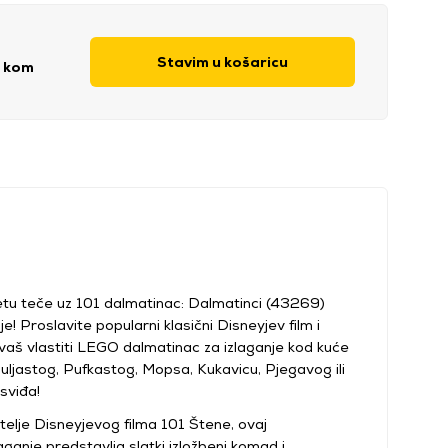
Stavim u košaricu
/ kom
tu teče uz 101 dalmatinac: Dalmatinci (43269)
! Proslavite popularni klasični Disneyjev film i
vaš vlastiti LEGO dalmatinac za izlaganje kod kuće
ahuljastog, Pufkastog, Mopsa, Kukavicu, Pjegavog ili
sviđa!
telje Disneyjevog filma 101 Štene, ovaj
ganje predstavlja slatki izložbeni komad i