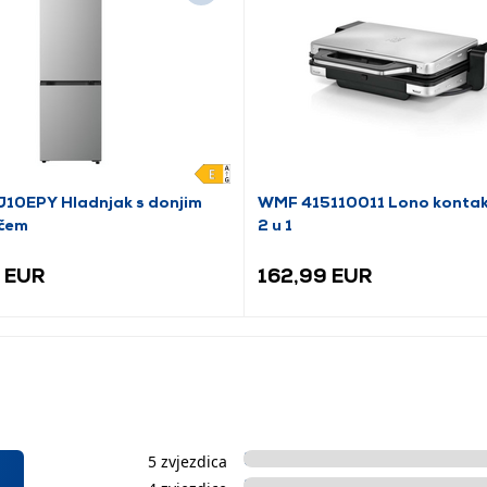
10EPY Hladnjak s donjim
WMF 415110011 Lono kontaktn
čem
2 u 1
 EUR
162,99 EUR
5 zvjezdica