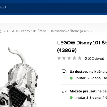
™
LEGO® Disney 101 Štenci: Dalmatinsko štene (43269)
LEGO® Disney 101 Št
(43269)
0
(0Ocjena)
Uz dostavu na kućnu 
unutar
3-5 dana
, O
Možete preuzeti na p
unutar
3-5 dana
, 2,