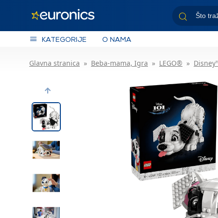
KATEGORIJE
O NAMA
Glavna stranica
Beba-mama, Igra
LEGO®
Disney
Previous