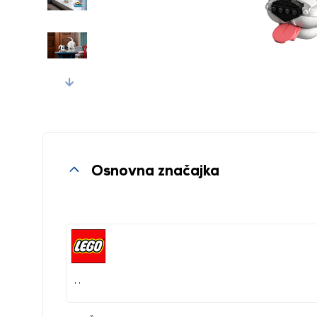
Next
Osnovna značajka
, ,