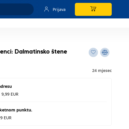
Prijava
enci: Dalmatinsko štene
24 mjesec
adresu
d 9,99 EUR
aketnom punktu.
99 EUR