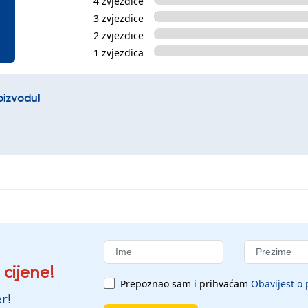
4 zvjezdice
3 zvjezdice
2 zvjezdice
1 zvjezdica
oizvodu!
 cijene!
Prepoznao sam i prihvaćam
Obavijest o 
r!