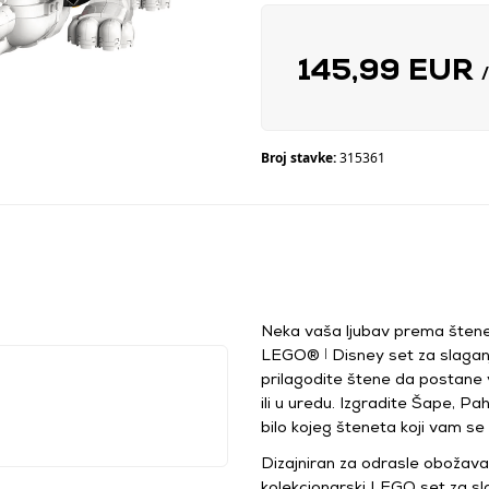
145,99 EUR
Broj stavke:
315361
Neka vaša ljubav prema štene
LEGO® ǀ Disney set za slaganje
prilagodite štene da postane 
ili u uredu. Izgradite Šape, P
bilo kojeg šteneta koji vam se 
Dizajniran za odrasle obožava
kolekcionarski LEGO set za sla