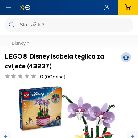
Disney™
LEGO® Disney Isabela teglica za
cvijeće (43237)
0
(0Ocjena)