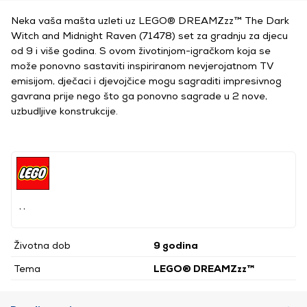
Neka vaša mašta uzleti uz LEGO® DREAMZzz™ The Dark
Witch and Midnight Raven (71478) set za gradnju za djecu
od 9 i više godina. S ovom životinjom-igračkom koja se
može ponovno sastaviti inspiriranom nevjerojatnom TV
emisijom, dječaci i djevojčice mogu sagraditi impresivnog
gavrana prije nego što ga ponovno sagrade u 2 nove,
uzbudljive konstrukcije.
, ,
Životna dob
9 godina
Tema
LEGO® DREAMZzz™