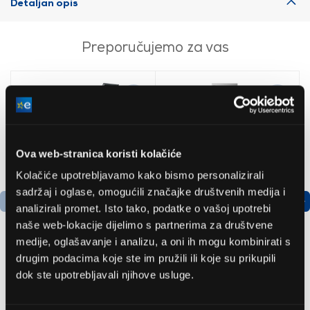
Detaljan opis
Preporučujemo za vas
Ova web-stranica koristi kolačiće
Kolačiće upotrebljavamo kako bismo personalizirali
sadržaj i oglase, omogućili značajke društvenih medija i
analizirali promet. Isto tako, podatke o vašoj upotrebi
naše web-lokacije dijelimo s partnerima za društvene
medije, oglašavanje i analizu, a oni ih mogu kombinirati s
drugim podacima koje ste im pružili ili koje su prikupili
Bosch
LG GBBSJ10EPY
dok ste upotrebljavali njihove usluge.
AdvancedAquatak 160
Hladnjak s donjim
visokotlačni perač
zamrzivačem