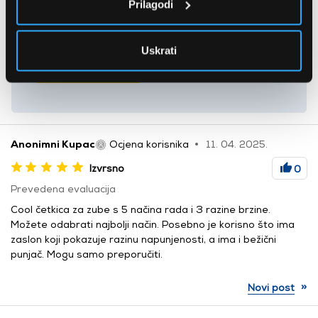
Prilagodi
Recite nam svoje mišljenje o ovom proizvodu!
Uskrati
Cijenim to
Anonimni Kupac
Ocjena korisnika
11. 04. 2025.
Izvrsno
0
Prevedena evaluacija
Cool četkica za zube s 5 načina rada i 3 razine brzine.
Možete odabrati najbolji način. Posebno je korisno što ima
zaslon koji pokazuje razinu napunjenosti, a ima i bežični
punjač. Mogu samo preporučiti.
»
Novi post