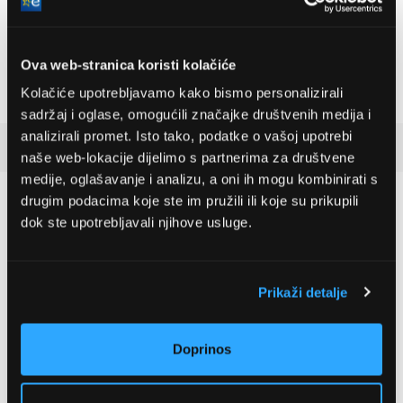
Bosch
LG GBBSJ10EPY
AdvancedAquatak 160
Hladnjak s donjim
visokotlačni perač
zamrzivačem
Ova web-stranica koristi kolačiće
(06008A7800)
535,79 EUR
510,99 EUR
Kolačiće upotrebljavamo kako bismo personalizirali
sadržaj i oglase, omogućili značajke društvenih medija i
analizirali promet. Isto tako, podatke o vašoj upotrebi
Recenzije kupaca
(2)
naše web-lokacije dijelimo s partnerima za društvene
medije, oglašavanje i analizu, a oni ih mogu kombinirati s
drugim podacima koje ste im pružili ili koje su prikupili
5
dok ste upotrebljavali njihove usluge.
2 ocjena
Prikaži detalje
5 zvjezdica
2 kom
4 zvjezdice
0 kom
Doprinos
3 zvjezdice
0 kom
2 zvjezdice
0 kom
1 zvjezdica
0 kom