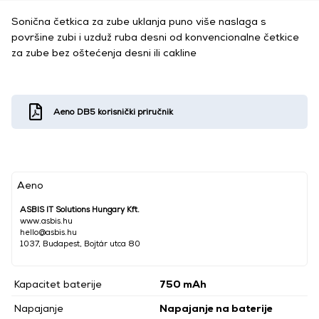
Sonična četkica za zube uklanja puno više naslaga s
površine zubi i uzduž ruba desni od konvencionalne četkice
za zube bez oštećenja desni ili cakline
Aeno DB5 korisnički priručnik
Aeno
ASBIS IT Solutions Hungary Kft.
www.asbis.hu
hello@asbis.hu
1037, Budapest, Bojtár utca 80
Kapacitet baterije
750 mAh
Napajanje
Napajanje na baterije