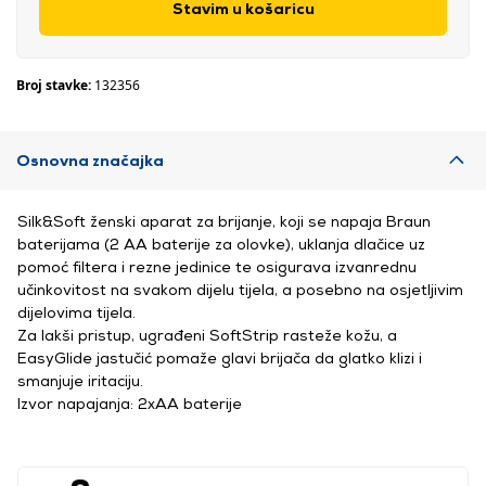
Stavim u košaricu
Broj stavke:
132356
Osnovna značajka
Silk&Soft ženski aparat za brijanje, koji se napaja Braun
baterijama (2 AA baterije za olovke), uklanja dlačice uz
pomoć filtera i rezne jedinice te osigurava izvanrednu
učinkovitost na svakom dijelu tijela, a posebno na osjetljivim
dijelovima tijela.
Za lakši pristup, ugrađeni SoftStrip rasteže kožu, a
EasyGlide jastučić pomaže glavi brijača da glatko klizi i
smanjuje iritaciju.
Izvor napajanja: 2xAA baterije