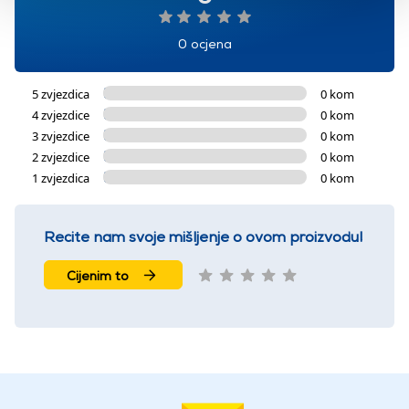
0 ocjena
5 zvjezdica
0 kom
4 zvjezdice
0 kom
3 zvjezdice
0 kom
2 zvjezdice
0 kom
1 zvjezdica
0 kom
Recite nam svoje mišljenje o ovom proizvodu!
Cijenim to