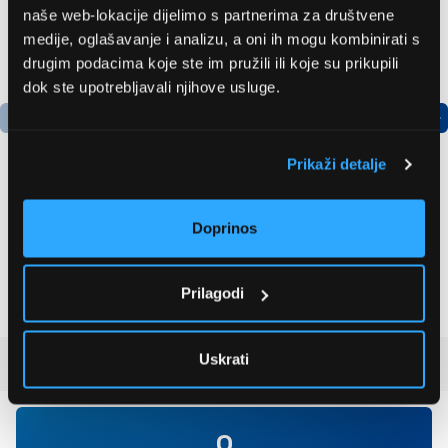
naše web-lokacije dijelimo s partnerima za društvene
medije, oglašavanje i analizu, a oni ih mogu kombinirati s
drugim podacima koje ste im pružili ili koje su prikupili
dok ste upotrebljavali njihove usluge.
Prikaži detalje
Bosch
LG GBBSJ10EPY
Doprinos
AdvancedAquatak 160
Hladnjak s donjim
visokotlačni perač
zamrzivačem
(06008A7800)
535,79 EUR
510,99 EUR
Prilagodi
Uskrati
Recenzije kupaca
(0)
0