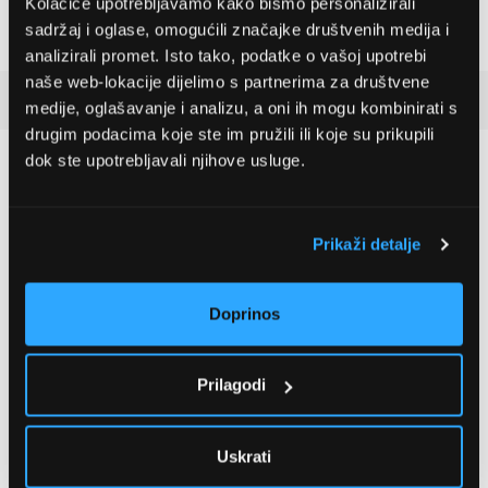
Kolačiće upotrebljavamo kako bismo personalizirali
(06008A7800)
535,79 EUR
504,99 EUR
sadržaj i oglase, omogućili značajke društvenih medija i
analizirali promet. Isto tako, podatke o vašoj upotrebi
naše web-lokacije dijelimo s partnerima za društvene
Recenzije kupaca
(6)
medije, oglašavanje i analizu, a oni ih mogu kombinirati s
drugim podacima koje ste im pružili ili koje su prikupili
dok ste upotrebljavali njihove usluge.
5
6 ocjena
Prikaži detalje
5 zvjezdica
6 kom
Doprinos
4 zvjezdice
0 kom
3 zvjezdice
0 kom
2 zvjezdice
0 kom
Prilagodi
1 zvjezdica
0 kom
Uskrati
Recite nam svoje mišljenje o ovom proizvodu!