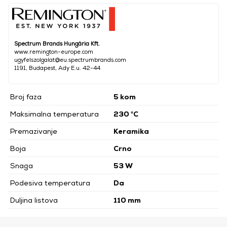
Spectrum Brands Hungária Kft.
www.remington-europe.com
ugyfelszolgalat@eu.spectrumbrands.com
1191, Budapest, Ady E.u. 42-44
Broj faza
5 kom
Maksimalna temperatura
230 °C
Premazivanje
Keramika
Boja
Crno
Snaga
53 W
Podesiva temperatura
Da
Duljina listova
110 mm