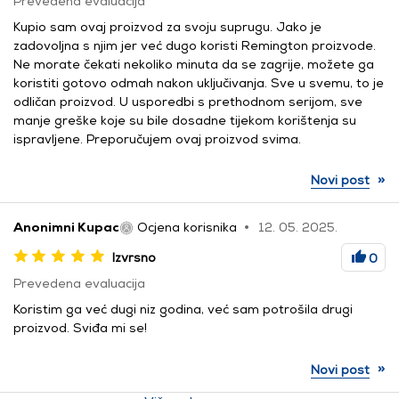
Prevedena evaluacija
Kupio sam ovaj proizvod za svoju suprugu. Jako je
zadovoljna s njim jer već dugo koristi Remington proizvode.
Ne morate čekati nekoliko minuta da se zagrije, možete ga
koristiti gotovo odmah nakon uključivanja. Sve u svemu, to je
odličan proizvod. U usporedbi s prethodnom serijom, sve
manje greške koje su bile dosadne tijekom korištenja su
ispravljene. Preporučujem ovaj proizvod svima.
»
Novi post
Anonimni Kupac
Ocjena korisnika
12. 05. 2025.
Izvrsno
0
Prevedena evaluacija
Koristim ga već dugi niz godina, već sam potrošila drugi
proizvod. Sviđa mi se!
»
Novi post