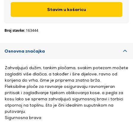
Stavim u košaricu
Broj stavke:
163444
Osnovna značajka
Zahvaljujući dužim, tankim pločama, svakim potezom možete
zagladiti više dlačica, a također i šire dijelove, ravno od
korijena do vrha, čime je priprema znatno brža.
Fleksibilne ploče za ravnanje osiguravaju ravnomjeran
pritisak i zaglađivanje tijekom oblikovanja kose, a pegla za
kosu lako se sprema zahvaljujući sigurnosnoj bravi i torbici
otpornoj na toplinu, što je čini idealnim suputnikom na
putovanju.
Sigurnosna brava