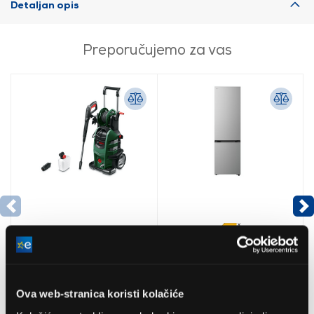
Detaljan opis
Preporučujemo za vas
Bosch
LG GBBSJ10EPY
AdvancedAquatak 160
Hladnjak s donjim
Ova web-stranica koristi kolačiće
visokotlačni perač
zamrzivačem