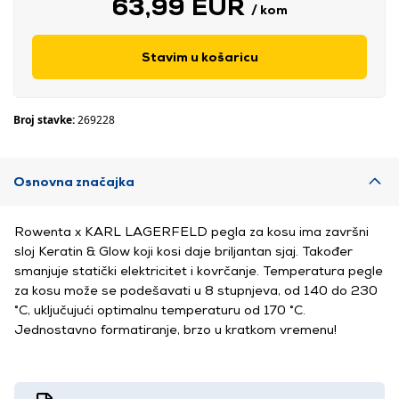
63,99 EUR
/ kom
Stavim u košaricu
Broj stavke:
269228
Osnovna značajka
Rowenta x KARL LAGERFELD pegla za kosu ima završni
sloj Keratin & Glow koji kosi daje briljantan sjaj. Također
smanjuje statički elektricitet i kovrčanje. Temperatura pegle
za kosu može se podešavati u 8 stupnjeva, od 140 do 230
°C, uključujući optimalnu temperaturu od 170 °C.
Jednostavno formatiranje, brzo u kratkom vremenu!