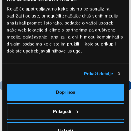
Detaljan opis
Kolačiće upotrebljavamo kako bismo personalizirali
sadržaj i oglase, omogućili značajke društvenih medija i
Preporučujemo za vas
analizirali promet. Isto tako, podatke o vašoj upotrebi
naše web-lokacije dijelimo s partnerima za društvene
medije, oglašavanje i analizu, a oni ih mogu kombinirati s
drugim podacima koje ste im pružili ili koje su prikupili
dok ste upotrebljavali njihove usluge.
Prikaži detalje
Doprinos
Prilagodi
LG GBBSJ10EPY
Bosch
Hladnjak s donjim
AdvancedAquatak 160
zamrzivačem
visokotlačni perač
Uskrati