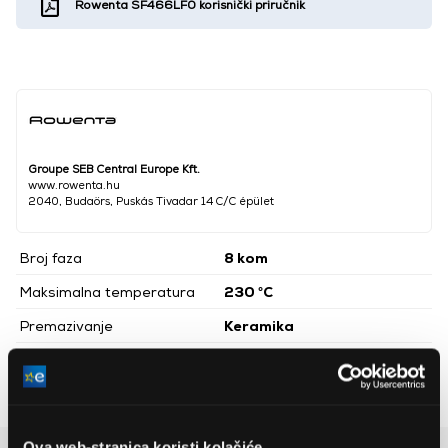
Rowenta SF466LF0 korisnički priručnik
Groupe SEB Central Europe Kft.
www.rowenta.hu
2040, Budaörs, Puskás Tivadar 14 C/C épület
Broj faza
8 kom
Maksimalna temperatura
230 °C
Premazivanje
Keramika
Boja
Crno
Podesiva temperatura
Da
Ova web-stranica koristi kolačiće