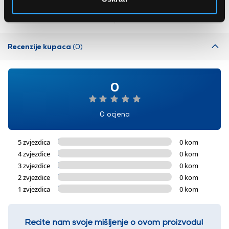
(06008A7800)
504,99 EUR
463,99 EUR
Recenzije kupaca
(0)
0
0 ocjena
5 zvjezdica
0 kom
4 zvjezdice
0 kom
3 zvjezdice
0 kom
2 zvjezdice
0 kom
1 zvjezdica
0 kom
Recite nam svoje mišljenje o ovom proizvodu!