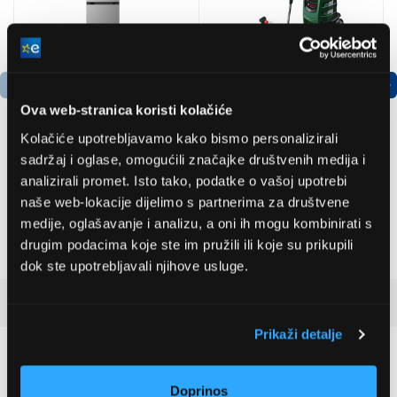
Ova web-stranica koristi kolačiće
Kolačiće upotrebljavamo kako bismo personalizirali
sadržaj i oglase, omogućili značajke društvenih medija i
LG GBBSJ10EPY
Bosch
analizirali promet. Isto tako, podatke o vašoj upotrebi
Hladnjak s donjim
AdvancedAquatak 160
naše web-lokacije dijelimo s partnerima za društvene
zamrzivačem
visokotlačni perač
medije, oglašavanje i analizu, a oni ih mogu kombinirati s
(06008A7800)
504,99 EUR
463,99 EUR
drugim podacima koje ste im pružili ili koje su prikupili
dok ste upotrebljavali njihove usluge.
Recenzije kupaca
(0)
Prikaži detalje
0
Doprinos