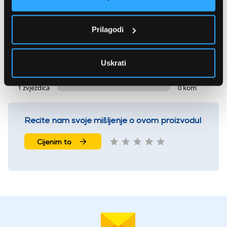
0 ocjena
Prilagodi
5 zvjezdica
0 kom
4 zvjezdice
0 kom
Uskrati
3 zvjezdice
0 kom
2 zvjezdice
0 kom
1 zvjezdica
0 kom
Recite nam svoje mišljenje o ovom proizvodu!
Cijenim to