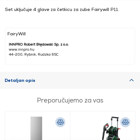
Set uključuje 4 glave za četkicu za zube Fairywill P11.
FairyWill
INNPRO Robert Błędowski Sp. z o.o.
www.innpro.hu
44-200, Rybnik, Rudzka 65C
Detaljan opis
Preporučujemo za vas