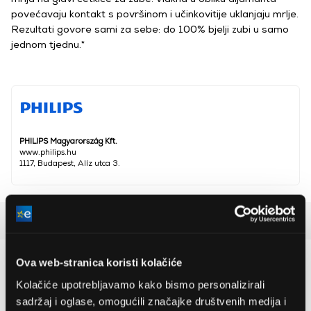
povećavaju kontakt s površinom i učinkovitije uklanjaju mrlje.
Rezultati govore sami za sebe: do 100% bjelji zubi u samo
jednom tjednu.*
PHILIPS Magyarország Kft.
www.philips.hu
1117, Budapest, Alíz utca 3.
Detaljan opis
Preporučujemo za vas
Ova web-stranica koristi kolačiće
Kolačiće upotrebljavamo kako bismo personalizirali
sadržaj i oglase, omogućili značajke društvenih medija i