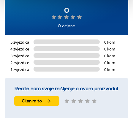
0
0 ocjena
5 zvjezdica
0 kom
4 zvjezdice
0 kom
3 zvjezdice
0 kom
2 zvjezdice
0 kom
1 zvjezdica
0 kom
Recite nam svoje mišljenje o ovom proizvodu!
Cijenim to