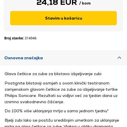
24,18 EUR
/ kom
Stavim u košaricu
Broj stavke:
314946
Osnovna značajka
Glava četkice za zube za blistavo izbjeljivanje zubi
Postignite blistaviji osmijeh s ovom klinički testiranom
zamjenskom glavom četkice za zube za izbjeljivanje tvrtke
Philips Sonicare. Rezultati su vidljivi već za tjedan dana uz
iznimno svakodnevno čišćenje.
Do 100% više uklanjanja mrlja u samo jednom tjednu*
Bjelji zubi lako se postižu središnjim umetkom za uklanjanje
mrlja na glavi četkice za zube. Vlakna u obliku dijamanta