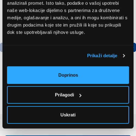
analizirali promet. Isto tako, podatke o vašoj upotrebi
naše web-lokacije dijelimo s partnerima za društvene
medije, oglašavanje i analizu, a oni ih mogu kombinirati s
drugim podacima koje ste im pružili ili koje su prikupili
dok ste upotrebljavali njihove usluge.
Prikaži detalje
Doprinos
Bosch
LG GBBSJ10EPY
AdvancedAquatak 160
Hladnjak s donjim
visokotlačni perač
zamrzivačem
Prilagodi
(06008A7800)
535,79 EUR
504,99 EUR
Uskrati
Recenzije kupaca
(0)