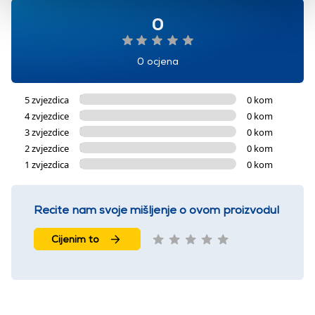
0
0 ocjena
5 zvjezdica
0 kom
4 zvjezdice
0 kom
3 zvjezdice
0 kom
2 zvjezdice
0 kom
1 zvjezdica
0 kom
Recite nam svoje mišljenje o ovom proizvodu!
Cijenim to