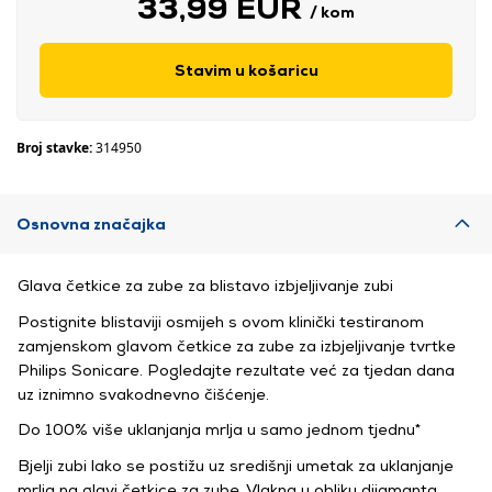
33,99 EUR
/ kom
Stavim u košaricu
Broj stavke:
314950
Osnovna značajka
Glava četkice za zube za blistavo izbjeljivanje zubi
Postignite blistaviji osmijeh s ovom klinički testiranom
zamjenskom glavom četkice za zube za izbjeljivanje tvrtke
Philips Sonicare. Pogledajte rezultate već za tjedan dana
uz iznimno svakodnevno čišćenje.
Do 100% više uklanjanja mrlja u samo jednom tjednu*
Bjelji zubi lako se postižu uz središnji umetak za uklanjanje
mrlja na glavi četkice za zube. Vlakna u obliku dijamanta