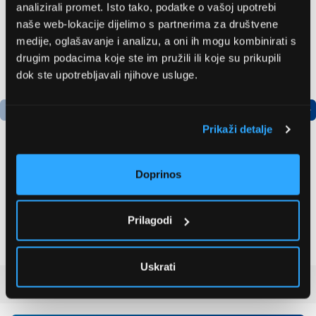
analizirali promet. Isto tako, podatke o vašoj upotrebi
naše web-lokacije dijelimo s partnerima za društvene
medije, oglašavanje i analizu, a oni ih mogu kombinirati s
drugim podacima koje ste im pružili ili koje su prikupili
dok ste upotrebljavali njihove usluge.
Prikaži detalje
Doprinos
Bosch
LG GBBSJ10EPY
AdvancedAquatak 160
Hladnjak s donjim
visokotlačni perač
zamrzivačem
Prilagodi
(06008A7800)
535,79 EUR
504,99 EUR
Uskrati
Recenzije kupaca
(0)