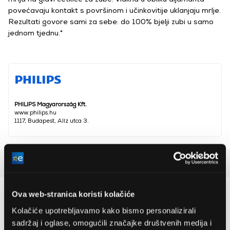
povećavaju kontakt s površinom i učinkovitije uklanjaju mrlje.
Rezultati govore sami za sebe: do 100% bjelji zubi u samo
jednom tjednu.*
PHILIPS Magyarország Kft.
www.philips.hu
1117, Budapest, Alíz utca 3.
Detaljan opis
Preporučujemo za vas
Ova web-stranica koristi kolačiće
Kolačiće upotrebljavamo kako bismo personalizirali
sadržaj i oglase, omogućili značajke društvenih medija i