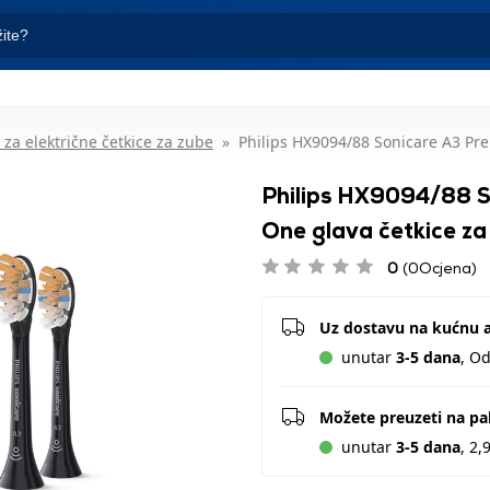
 za električne četkice za zube
Philips HX9094/88 Sonicare A3 Pre
Philips HX9094/88 S
One glava četkice za 
0
(0Ocjena)
Uz dostavu na kućnu 
unutar
3-5 dana
, O
Možete preuzeti na p
unutar
3-5 dana
, 2,