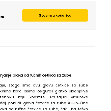
Stavim u košaricu
om
anjanje plaka od ručnih četkica za zube
ije, stoga smo ovu glavu četkice za zube
laknima kako bismo osigurali glatko uklanjanje
hniku koju koristite. Pružajući vrhunske
šoj ponudi, glava četkice za zube All-in-One
laka od ručne četkice za zube, čak i na teško