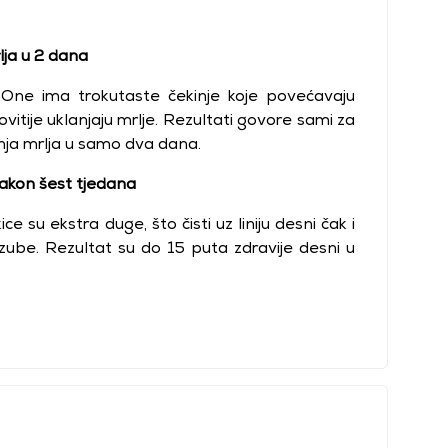
lja u 2 dana
-One ima trokutaste čekinje koje povećavaju
vitije uklanjaju mrlje. Rezultati govore sami za
nja mrlja u samo dva dana.
nakon šest tjedana
ce su ekstra duge, što čisti uz liniju desni čak i
zube. Rezultat su do 15 puta zdravije desni u