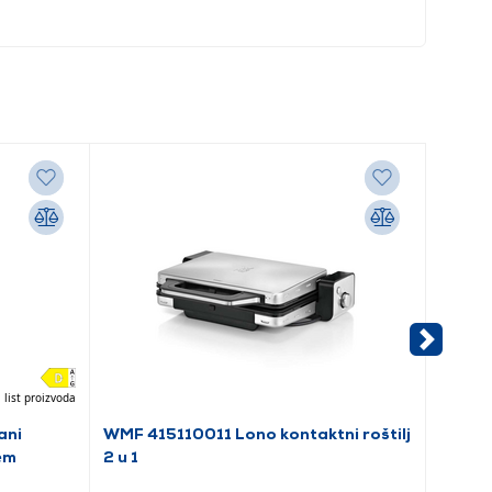
 list proizvoda
ani
WMF 415110011 Lono kontaktni roštilj
Tefal 
em
2 u 1
roštilj