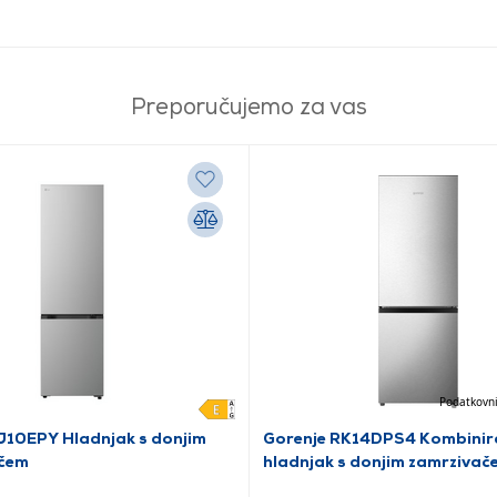
Preporučujemo za vas
Podatkovni
10EPY Hladnjak s donjim
Gorenje RK14DPS4 Kombinir
čem
hladnjak s donjim zamrzivač