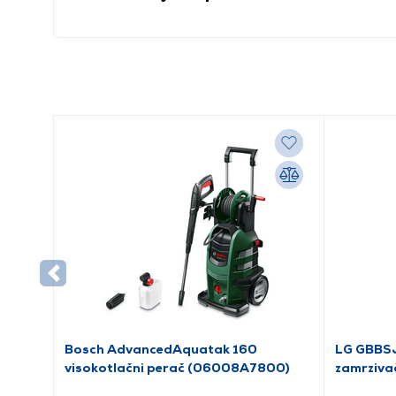
Bosch AdvancedAquatak 160
LG GBBSJ
visokotlačni perač (06008A7800)
zamrziva