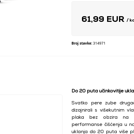
61,99 EUR
/ k
Broj stavke:
314971
Do 20 puta učinkovitije ukl
Svatko pere zube drugač
dizajnirali s višekutnim v
plaka bez obzira na te
performanse čišćenja u na
uklanja do 20 puta više p