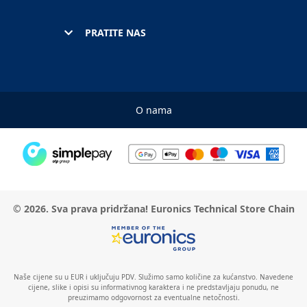
PRATITE NAS
O nama
© 2026. Sva prava pridržana! Euronics Technical Store Chain
Naše cijene su u EUR i uključuju PDV. Služimo samo količine za kućanstvo. Navedene
cijene, slike i opisi su informativnog karaktera i ne predstavljaju ponudu, ne
preuzimamo odgovornost za eventualne netočnosti.