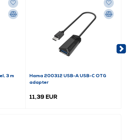
l, 3 m
Hama 200312 USB-A USB-C OTG
Hama 
adapter
11,39 EUR
10,8