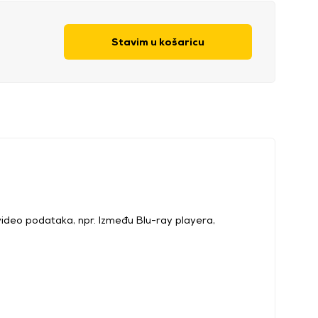
Stavim u košaricu
i video podataka, npr. Između Blu-ray playera,