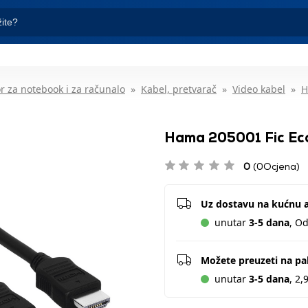
r za notebook i za računalo
Kabel, pretvarač
Video kabel
H
Hama 205001 Fic Ec
0
(0Ocjena)
Uz dostavu na kućnu 
unutar
3-5 dana
, O
Možete preuzeti na p
unutar
3-5 dana
, 2,