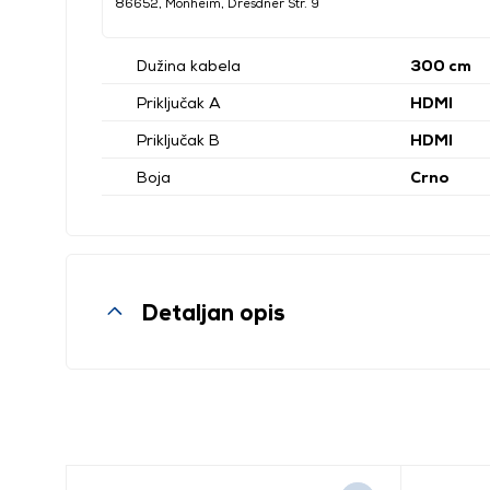
86652, Monheim, Dresdner Str. 9
Dužina kabela
300 cm
Priključak A
HDMI
Priključak B
HDMI
Boja
Crno
Detaljan opis