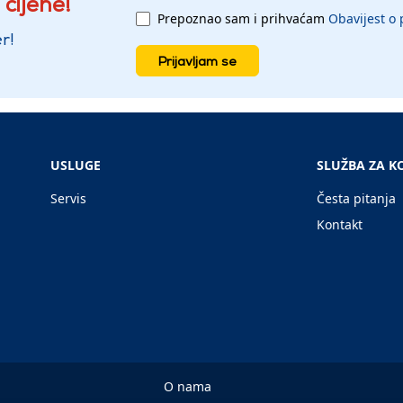
 cijene!
Prepoznao sam i prihvaćam
Obavijest o 
r!
Prijavljam se
USLUGE
SLUŽBA ZA K
Servis
Česta pitanja
Kontakt
O nama