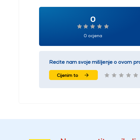
0
0 ocjena
Recite nam svoje mišljenje o ovom pr
Cijenim to