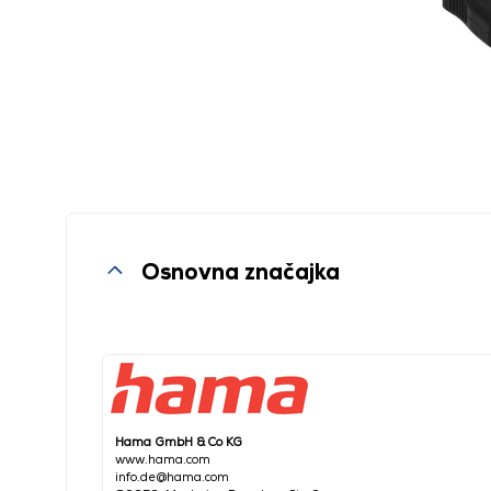
Osnovna značajka
Hama GmbH & Co KG
www.hama.com
info.de@hama.com