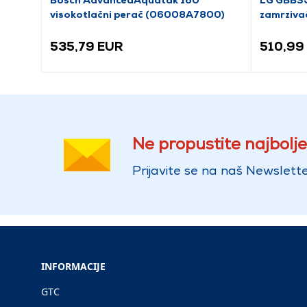
visokotlačni perač (06008A7800)
zamrziva
535,79 EUR
510,99
Ne propustite najbolje
Prijavite se na naš Newslette
INFORMACIJE
GTC