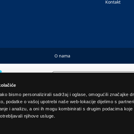
Kontakt
O nama
kolačiće
ko bismo personalizirali sadržaj i oglase, omogućili značajke d
tako, podatke o vašoj upotrebi naše web-lokacije dijelimo s partne
© 2026. Sva prava pridržana! Euronics Technical Store Chain
je i analizu, a oni ih mogu kombinirati s drugim podacima koje st
otrebljavali njihove usluge.
 u EUR i uključuju PDV. Služimo samo količine za kućanstvo. Navedene cijene, slike i opisi s