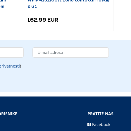
em
2 u 1
roštilj
162,99 EUR
89,9
privatnosti
!
ORISNIKE
PRATITE NAS
Facebook