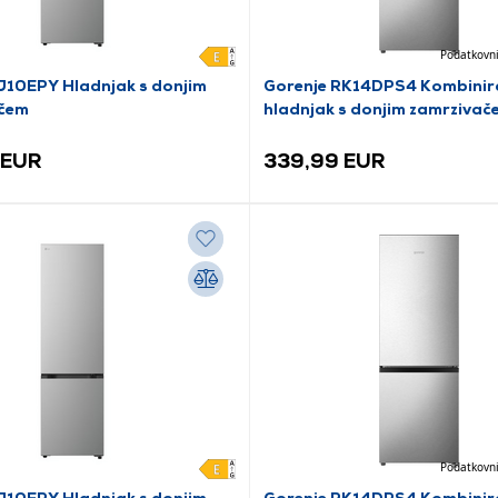
Podatkovni
10EPY Hladnjak s donjim
Gorenje RK14DPS4 Kombinir
čem
hladnjak s donjim zamrzivač
 EUR
339,99 EUR
Podatkovni
10EPY Hladnjak s donjim
Gorenje RK14DPS4 Kombinir