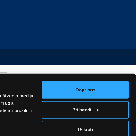
Doprinos
ruštvenih medija
rima za
Prilagodi
e im pružili ili
Uskrati
u informativnog