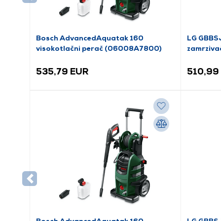
Bosch AdvancedAquatak 160
LG GBBSJ
visokotlačni perač (06008A7800)
zamrziva
535,79 EUR
510,99
Bosch AdvancedAquatak 160
LG GBBSJ