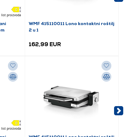
 list proizvoda
ani
WMF 415110011 Lono kontaktni roštilj
Tefal 
em
2 u 1
roštilj
162,99 EUR
89,9
 list proizvoda
ani
WMF 415110011 Lono kontaktni roštilj
Tefal 