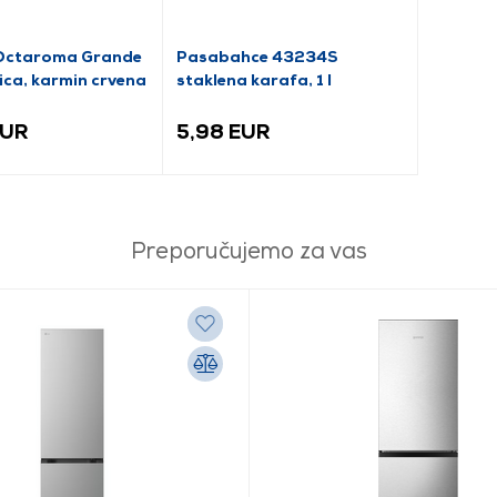
Octaroma Grande
Pasabahce 43234S
ica, karmin crvena
staklena karafa, 1 l
EUR
5,98 EUR
Preporučujemo za vas