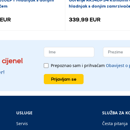
čem
hladnjak s donjim zamrzivač
 EUR
339,99 EUR
 cijene!
Prepoznao sam i prihvaćam
Obavijest o 
r!
Prijavljam se
USLUGE
SLUŽBA ZA K
Servis
Česta pitanja