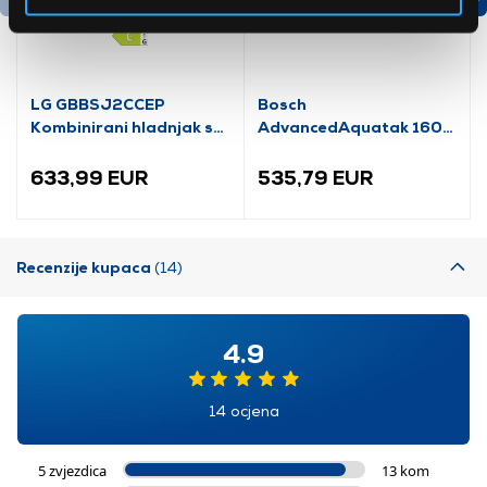
LG GBBSJ2CCEP
Bosch
Kombinirani hladnjak s
AdvancedAquatak 160
donjim zamrzivačem
visokotlačni perač
(06008A7800)
633,99 EUR
535,79 EUR
Recenzije kupaca
(14)
4.9
14 ocjena
5 zvjezdica
13 kom