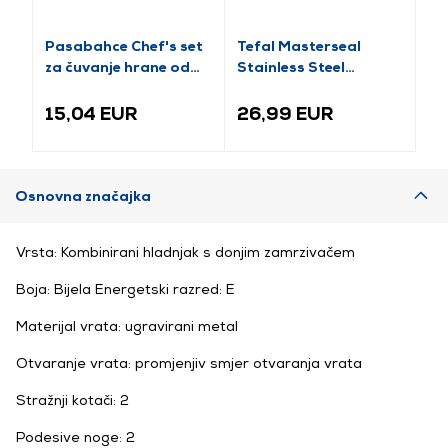
Pasabahce Chef's set
Tefal Masterseal
Te
za čuvanje hrane od
Stainless Steel
Fr
stakla s plastičnim
N1150510 Pravokutna
pl
poklopcem (97314)
kutija za pohranu
0,
15,04 EUR
26,99 EUR
3
hrane, 1,2 L
Osnovna značajka
Vrsta: Kombinirani hladnjak s donjim zamrzivačem
Boja: Bijela Energetski razred: E
Materijal vrata: ugravirani metal
Otvaranje vrata: promjenjiv smjer otvaranja vrata
Stražnji kotači: 2
Podesive noge: 2