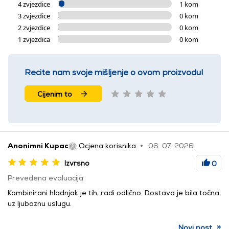
4 zvjezdice
1 kom
3 zvjezdice
0 kom
2 zvjezdice
0 kom
1 zvjezdica
0 kom
Recite nam svoje mišljenje o ovom proizvodu!
Cijenim to
Anonimni Kupac
Ocjena korisnika
06. 07. 2026.
Izvrsno
0
Prevedena evaluacija
Kombinirani hladnjak je tih, radi odlično. Dostava je bila točna,
uz ljubaznu uslugu.
»
Novi post