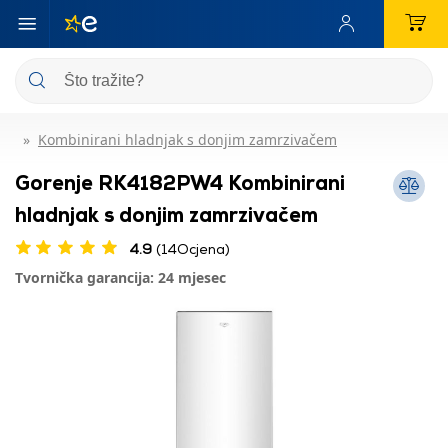
Kombinirani hladnjak s donjim zamrzivačem
Gorenje RK4182PW4 Kombinirani
hladnjak s donjim zamrzivačem
4.9
(14Ocjena)
Tvornička garancija: 24 mjesec