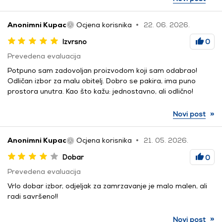
Anonimni Kupac
Ocjena korisnika
22. 06. 2026.
Izvrsno
0
Prevedena evaluacija
Potpuno sam zadovoljan proizvodom koji sam odabrao!
Odličan izbor za malu obitelj. Dobro se pakira, ima puno
prostora unutra. Kao što kažu: jednostavno, ali odlično!
»
Novi post
Anonimni Kupac
Ocjena korisnika
21. 05. 2026.
Dobar
0
Prevedena evaluacija
Vrlo dobar izbor, odjeljak za zamrzavanje je malo malen, ali
radi savršeno!!
»
Novi post