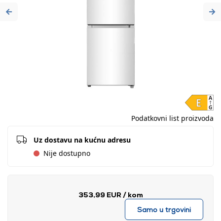
Previous
Ne
Podatkovni list proizvoda
Uz dostavu na kućnu adresu
Nije dostupno
353,99 EUR
/ kom
Samo u trgovini