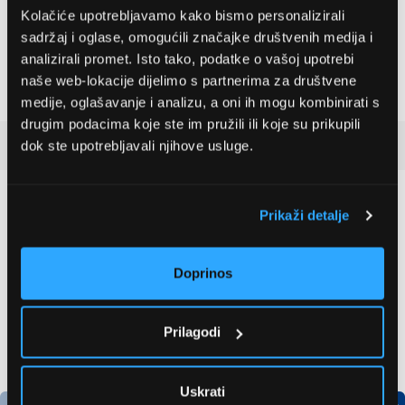
Kolačiće upotrebljavamo kako bismo personalizirali
Visina
180 cm
sadržaj i oglase, omogućili značajke društvenih medija i
analizirali promet. Isto tako, podatke o vašoj upotrebi
Širina
55 cm
naše web-lokacije dijelimo s partnerima za društvene
Dubina
55,7 cm
medije, oglašavanje i analizu, a oni ih mogu kombinirati s
drugim podacima koje ste im pružili ili koje su prikupili
Detaljan opis
dok ste upotrebljavali njihove usluge.
Preporučujemo za vas
Prikaži detalje
Doprinos
Prilagodi
Uskrati