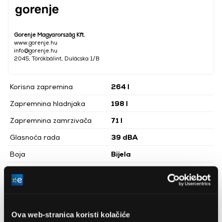
Gorenje Magyarország Kft.
www.gorenje.hu
info@gorenje.hu
2045, Törökbálint, Dulácska 1/B
Korisna zapremina
264 l
Zapremnina hladnjaka
198 l
Zapremnina zamrzivača
71 l
Glasnoća rada
39 dBA
Boja
Bijela
Energetski razred
E
Godišnja potrošnja energije
210 kWh/godina
Vrsta hladnjaka
Donji zamrzivač
Ova web-stranica koristi kolačiće
Težina
53 kg