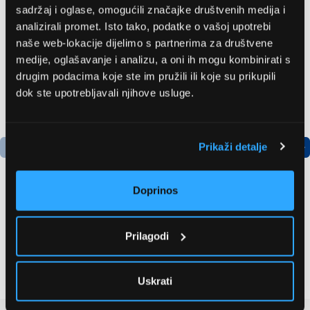
sadržaj i oglase, omogućili značajke društvenih medija i
analizirali promet. Isto tako, podatke o vašoj upotrebi
naše web-lokacije dijelimo s partnerima za društvene
medije, oglašavanje i analizu, a oni ih mogu kombinirati s
drugim podacima koje ste im pružili ili koje su prikupili
dok ste upotrebljavali njihove usluge.
Prikaži detalje
Doprinos
Bosch
LG GBBSJ10EPY
AdvancedAquatak 160
Hladnjak s donjim
Prilagodi
visokotlačni perač
zamrzivačem
(06008A7800)
535,79 EUR
504,99 EUR
Uskrati