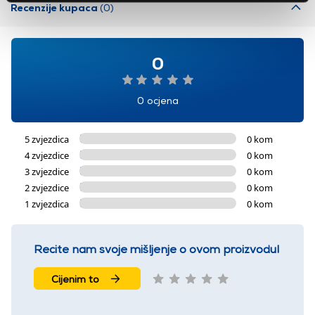
Recenzije kupaca
(0)
0
0 ocjena
5 zvjezdica
0 kom
4 zvjezdice
0 kom
3 zvjezdice
0 kom
2 zvjezdice
0 kom
1 zvjezdica
0 kom
Recite nam svoje mišljenje o ovom proizvodu!
Cijenim to