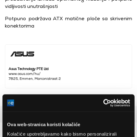
vidljivosti unutrašnjosti
Potpuno podržava ATX matične ploče sa skrivenim
konektorima
Asus Technology PTE Ltd
www.asus.com/hu/
7825, Emmen, Marconistraat 2
Boja
Crno
Detaljan opis
Ova web-stranica koristi kolačiće
Preporučujemo za vas
Kolačiće upotrebljavamo kako bismo personalizirali