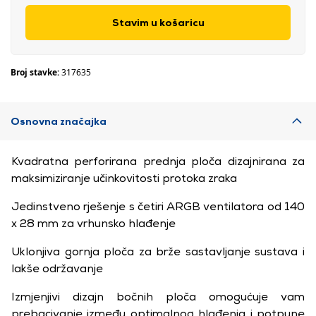
Stavim u košaricu
Broj stavke:
317635
Osnovna značajka
Kvadratna perforirana prednja ploča dizajnirana za
maksimiziranje učinkovitosti protoka zraka
Jedinstveno rješenje s četiri ARGB ventilatora od 140
x 28 mm za vrhunsko hlađenje
Uklonjiva gornja ploča za brže sastavljanje sustava i
lakše održavanje
Izmjenjivi dizajn bočnih ploča omogućuje vam
prebacivanje između optimalnog hlađenja i potpune