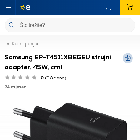
Kućni punjač
Samsung EP-T4511XBEGEU strujni
adapter, 45W, crni
0
(0Ocjena)
24 mjesec