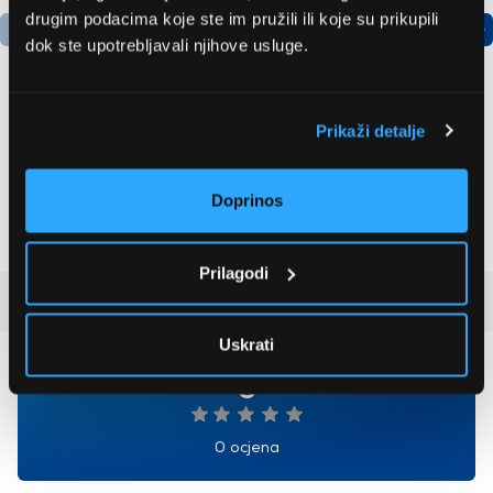
drugim podacima koje ste im pružili ili koje su prikupili
dok ste upotrebljavali njihove usluge.
Prikaži detalje
Samsung Galaxy A57 5G
LG GBBSJ10EPY
8/128GB pametni
Hladnjak s donjim
telefon, kraljevsko siva
zamrzivačem
Doprinos
boja
547,99 EUR
504,99 EUR
Prilagodi
Recenzije kupaca
(0)
Uskrati
0
0 ocjena