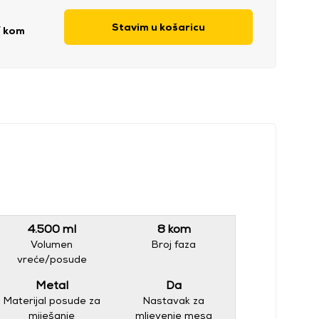
Stavim u košaricu
/ kom
4.500 ml
8 kom
Volumen
Broj faza
vreće/posude
Metal
Da
Materijal posude za
Nastavak za
miješanje
mljevenje mesa