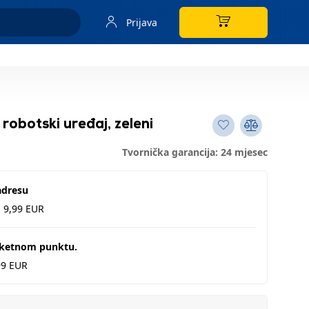
Prijava
obotski uređaj, zeleni
Tvornička garancija: 24 mjesec
adresu
d 9,99 EUR
aketnom punktu.
99 EUR