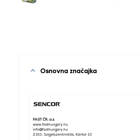
Osnovna značajka
FAST ČR, a.s.
www.fasthungary.hu
info@fasthungary.hu
2310, Szigetszentmiklós, Kántor 10