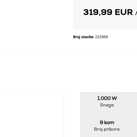
319,99 EUR
Broj stavke:
232969
1.000 W
Snaga
9 kom
Broj pribora