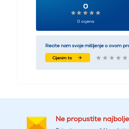
0
0 ocjena
Recite nam svoje mišljenje o ovom pr
Cijenim to
Ne propustite najbolje