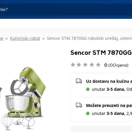
ne
Kuhinjski robot
Sencor STM 7870GG robotski uređaj, zeleni
Sencor STM 7870GG r
0
(0Ocjena)
Uz dostavu na kućnu 
unutar
3-5 dana
, O
Možete preuzeti na p
unutar
3-5 dana
, 2,