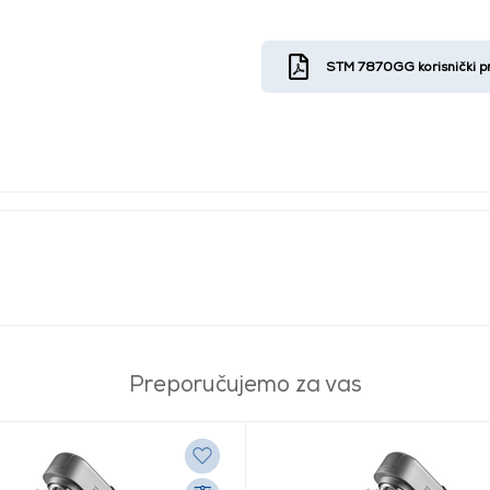
STM 7870GG korisnički pr
Preporučujemo za vas