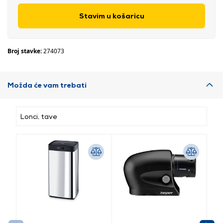
Stavim u košaricu
Broj stavke:
274073
Možda će vam trebati
Lonci, tave