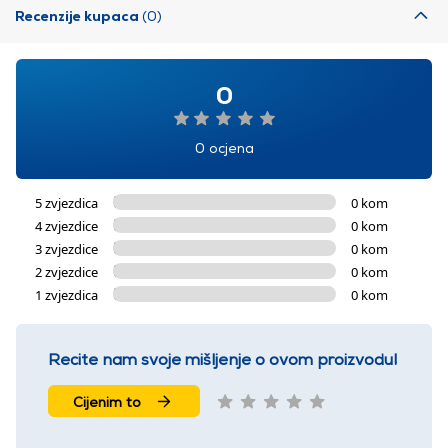
Recenzije kupaca
(0)
0
0 ocjena
5 zvjezdica
0 kom
4 zvjezdice
0 kom
3 zvjezdice
0 kom
2 zvjezdice
0 kom
1 zvjezdica
0 kom
Recite nam svoje mišljenje o ovom proizvodu!
Cijenim to