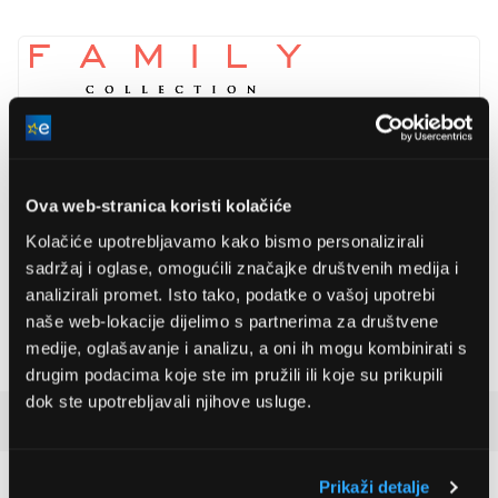
Globiz International Kft.
www.globiz.hu/
info@globiz.hu
4002, Debrecen, Bánki Donát 3.
Ova web-stranica koristi kolačiće
Boja
Kolačiće upotrebljavamo kako bismo personalizirali
Višebojno
sadržaj i oglase, omogućili značajke društvenih medija i
Duljina
21,5 cm
analizirali promet. Isto tako, podatke o vašoj upotrebi
Promjer
6 mm
naše web-lokacije dijelimo s partnerima za društvene
medije, oglašavanje i analizu, a oni ih mogu kombinirati s
Težina
9 g
drugim podacima koje ste im pružili ili koje su prikupili
dok ste upotrebljavali njihove usluge.
Detaljan opis
Prikaži detalje
Preporučujemo za vas