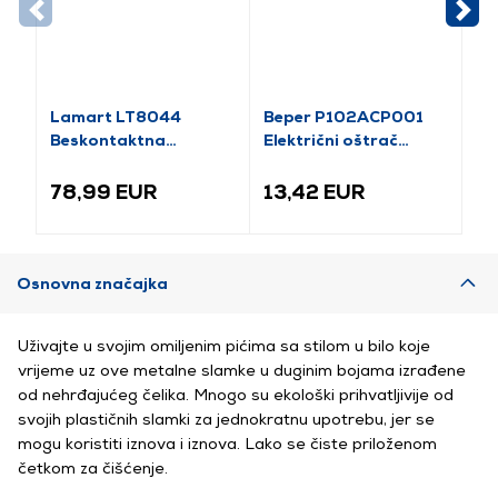
Lamart LT8044
Beper P102ACP001
El
Beskontaktna
Električni oštrač
po
senzorska kanta za
noževa
otpad, 45l
78,99 EUR
13,42 EUR
1
Osnovna značajka
Uživajte u svojim omiljenim pićima sa stilom u bilo koje
vrijeme uz ove metalne slamke u duginim bojama izrađene
od nehrđajućeg čelika. Mnogo su ekološki prihvatljivije od
svojih plastičnih slamki za jednokratnu upotrebu, jer se
mogu koristiti iznova i iznova. Lako se čiste priloženom
četkom za čišćenje.