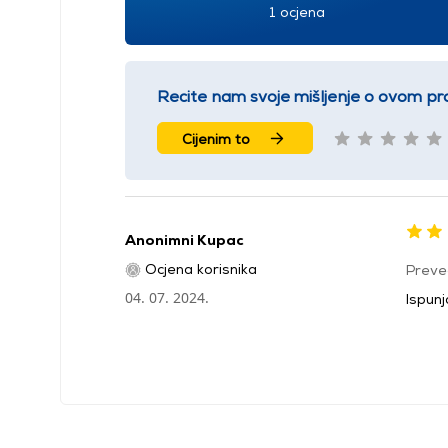
1 ocjena
Recite nam svoje mišljenje o ovom pr
Cijenim to
Anonimni Kupac
Ocjena korisnika
Preve
04. 07. 2024.
Ispun