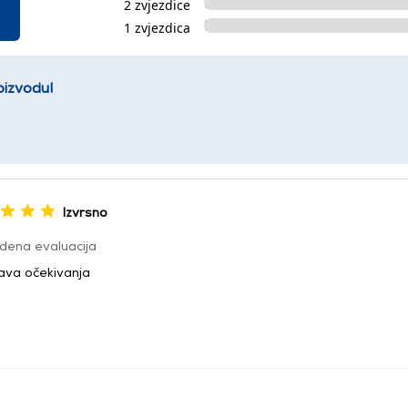
2 zvjezdice
1 zvjezdica
oizvodu!
Izvrsno
dena evaluacija
java očekivanja