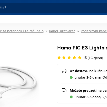
r za notebook i za računalo
Kabel, pretvarač
Podatkovni kabe
Hama FIC E3 Lightnin
5
(1Ocjena)
Uz dostavu na kućnu 
unutar
3-5 dana
, O
Možete preuzeti na p
unutar
3-5 dana
, 2,