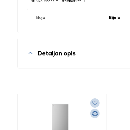
86652, Monheim, Dresdner Str. 9
Boja
Bijela
Detaljan opis