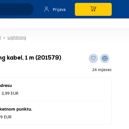
Prijava
l
Lightning
g kabel, 1 m (201579)
24 mjesec
adresu
d 3,99 EUR
aketnom punktu.
99 EUR