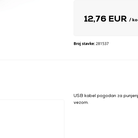
12,76 EUR
/ k
Broj stavke:
281537
USB kabel pogodan za punjenje
vezom.