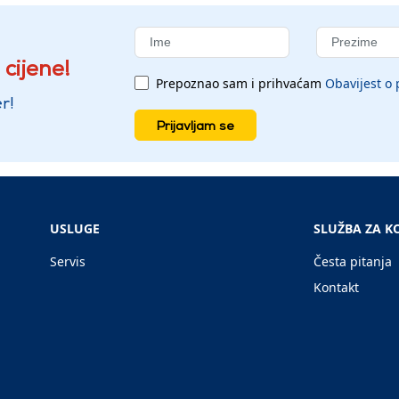
 cijene!
Prepoznao sam i prihvaćam
Obavijest o 
r!
Prijavljam se
USLUGE
SLUŽBA ZA K
Servis
Česta pitanja
Kontakt