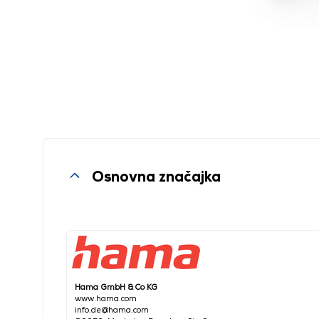
Osnovna značajka
Hama GmbH & Co KG
www.hama.com
info.de@hama.com