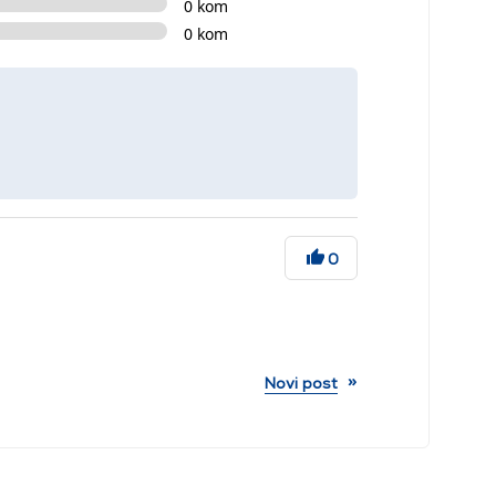
0 kom
0 kom
0
»
Novi post