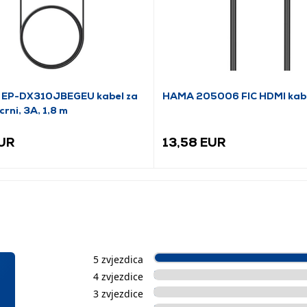
 EP-DX310JBEGEU kabel za
HAMA 205006 FIC HDMI kabe
crni, 3A, 1,8 m
EUR
13,58 EUR
5 zvjezdica
4 zvjezdice
3 zvjezdice