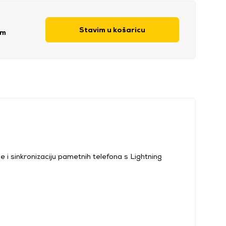
Stavim u košaricu
om
 i sinkronizaciju pametnih telefona s Lightning