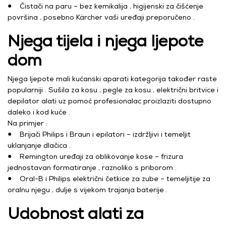
● Čistači na paru – bez kemikalija , higijenski za čišćenje
površina , posebno Kärcher vaši uređaji preporučeno .
Njega tijela i njega ljepote
dom
Njega ljepote mali kućanski aparati kategorija također raste
popularniji . Sušila za kosu , pegle za kosu , električni britvice i
depilator alati uz pomoć profesionalac proizlaziti dostupno
daleko i kod kuće .
Na primjer :
● Brijači Philips i Braun i epilatori – izdržljivi i temeljit
uklanjanje dlačica .
● Remington uređaji za oblikovanje kose – frizura
jednostavan formatiranje , raznoliko s priborom .
● Oral-B i Philips električni četkice za zube – temeljitije za
oralnu njegu , dulje s vijekom trajanja baterije .
Udobnost alati za