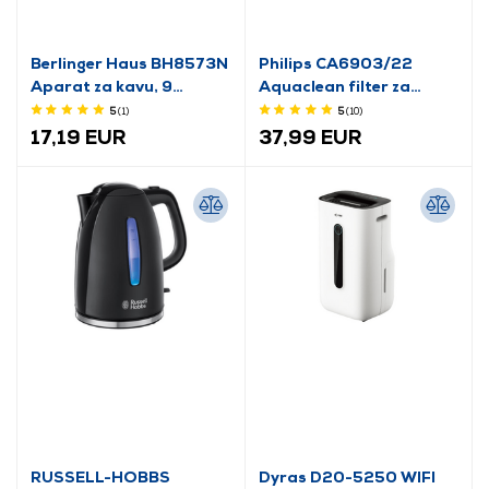
Berlinger Haus BH8573N
Philips CA6903/22
Aparat za kavu, 9
Aquaclean filter za
osoba, kremasti
kamenac i vodu
5
(1
)
5
(10
)
17,19 EUR
37,99 EUR
RUSSELL-HOBBS
Dyras D20-5250 WIFI