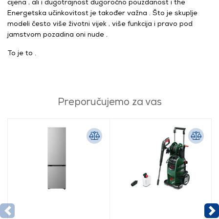
cijena , ali i dugotrajnost dugoročno pouzdanost i the
Energetska učinkovitost je također važna . Što je skuplje
modeli često više životni vijek , više funkcija i pravo pod
jamstvom pozadina oni nude .
To je to .
Preporučujemo za vas