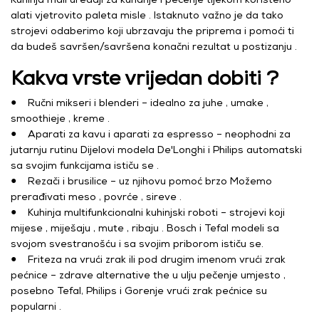
alati vjetrovito paleta misle . Istaknuto važno je da tako
strojevi odaberimo koji ubrzavaju the priprema i pomoći ti
da budeš savršen/savršena konačni rezultat u postizanju .
Kakva vrste vrijedan dobiti ?
● Ručni mikseri i blenderi – idealno za juhe , umake ,
smoothieje , kreme .
● Aparati za kavu i aparati za espresso – neophodni za
jutarnju rutinu Dijelovi modela De'Longhi i Philips automatski
sa svojim funkcijama ističu se .
● Rezači i brusilice – uz njihovu pomoć brzo Možemo
prerađivati meso , povrće , sireve .
● Kuhinja multifunkcionalni kuhinjski roboti – strojevi koji
mijese , miješaju , mute , ribaju . Bosch i Tefal modeli sa
svojom svestranošću i sa svojim priborom ističu se.
● Friteza na vrući zrak ili pod drugim imenom vrući zrak
pećnice – zdrave alternative the u ulju pečenje umjesto ,
posebno Tefal, Philips i Gorenje vrući zrak pećnice su
popularni .