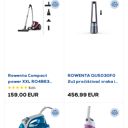
Rowenta Compact
ROWENTA QU5030F0
power XXL RO4B63
2u1 pročišćivač zraka i
Usisavač bez vrećice
ventilator
5
(20
)
159,00 EUR
456,99 EUR