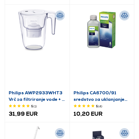
Philips AWP2933WHT3
Philips CA6700/91
Vrč za filtriranje vode + 3
sredstvo za uklanjanje
filtera
kamenca za espresso
5
(1
)
5
(4
)
aparate
31,99 EUR
10,20 EUR