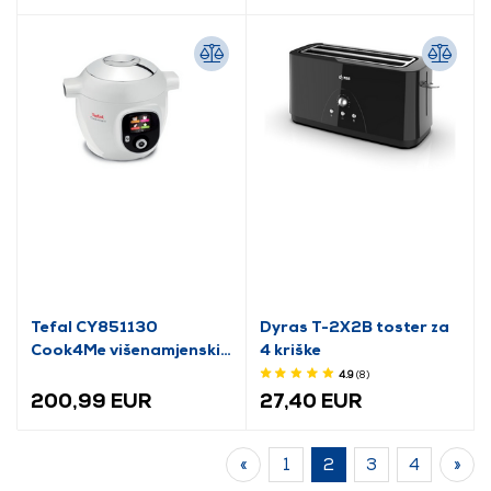
Tefal CY851130
Dyras T-2X2B toster za
Cook4Me višenamjenski
4 kriške
lonac za kuhanje
4.9
(8
)
200,99 EUR
27,40 EUR
«
1
2
3
4
»