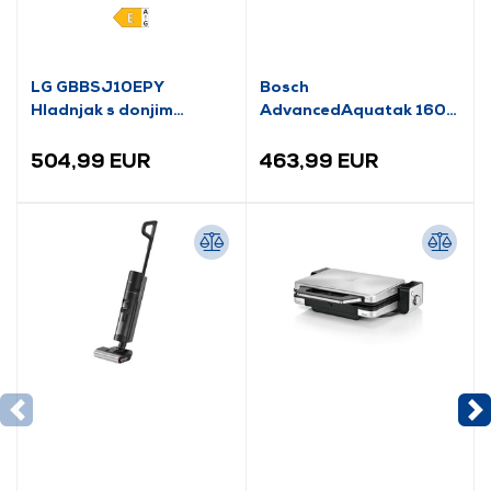
LG GBBSJ10EPY
Bosch
Hladnjak s donjim
AdvancedAquatak 160
zamrzivačem
visokotlačni perač
(06008A7800)
504,99 EUR
463,99 EUR