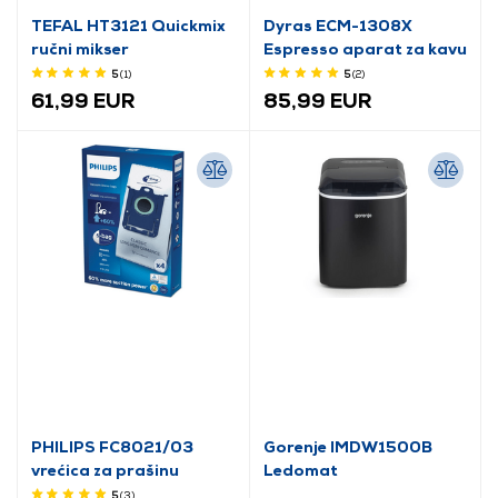
TEFAL HT3121 Quickmix
Dyras ECM-1308X
ručni mikser
Espresso aparat za kavu
5
(1
)
5
(2
)
61,99 EUR
85,99 EUR
PHILIPS FC8021/03
Gorenje IMDW1500B
vrećica za prašinu
Ledomat
5
(3
)