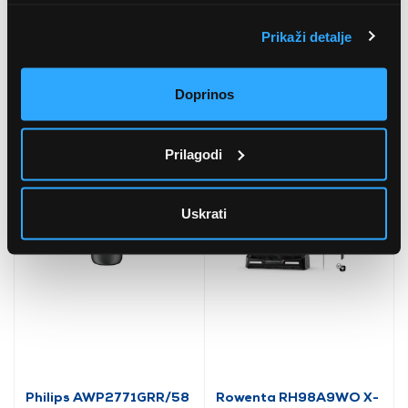
Prikaži detalje
Tefal Loft 2S TT761138
Laica J11AB Vrč za
Toster
filtriranje vode
5
(4
)
Doprinos
5
(1
)
45,99 EUR
20,15 EUR
Prilagodi
Uskrati
Philips AWP2771GRR/58
Rowenta RH98A9WO X-