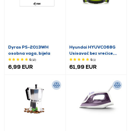
Dyras PS-2013WH
Hyundai HYUVC068G
osobna vaga, bijela
Usisavač bez vrećice,
zeleni
5
(12
)
5
(1
)
6,99 EUR
61,99 EUR