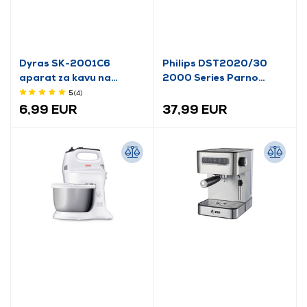
Dyras SK-2001C6
Philips DST2020/30
aparat za kavu na
2000 Series Parno
kapaljku
glačalo, ljubičasto
5
(4
)
6,99 EUR
37,99 EUR