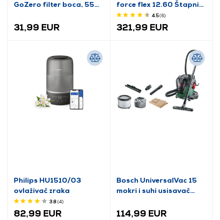
GoZero filter boca, 550
force flex 12.60 Štapni
ml, siva
usisavač
4.5
(6
)
31,99 EUR
321,99 EUR
Philips HU1510/03
Bosch UniversalVac 15
ovlaživač zraka
mokri i suhi usisavač
(06033D1100)
3.8
(4
)
82,99 EUR
114,99 EUR