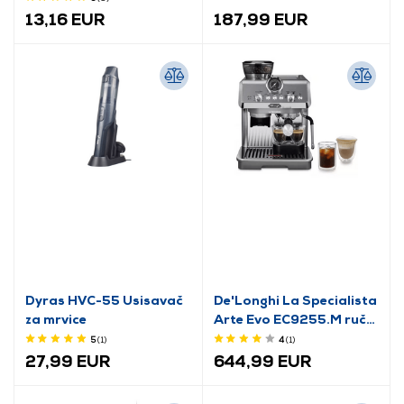
13,16 EUR
187,99 EUR
Dyras HVC-55 Usisavač
De'Longhi La Specialista
za mrvice
Arte Evo EC9255.M ručni
aparat za kavu
5
(1
)
4
(1
)
27,99 EUR
644,99 EUR