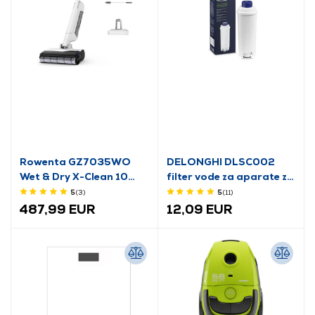
Rowenta GZ7035WO
DELONGHI DLSC002
Wet & Dry X-Clean 10
filter vode za aparate za
uspravni usisavač
kavu
5
(3
)
5
(11
)
487,99 EUR
12,09 EUR