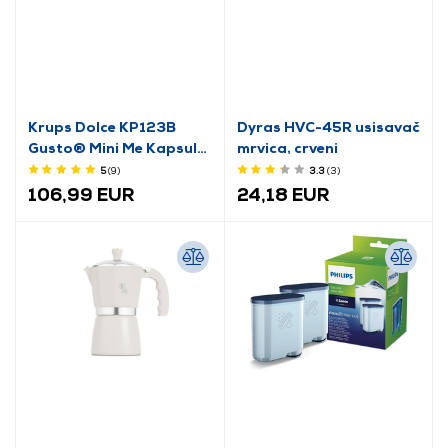
Krups Dolce KP123B
Dyras HVC-45R usisavač
Gusto® Mini Me Kapsule
mrvica, crveni
aparat za kavu
5
(9
)
3.3
(3
)
106,99 EUR
24,18 EUR