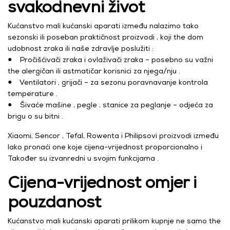
svakodnevni život
Kućanstvo mali kućanski aparati između nalazimo tako
sezonski ili poseban praktičnost proizvodi , koji the dom
udobnost zraka ili naše zdravlje poslužiti :
● Pročišćivači zraka i ovlaživači zraka – posebno su važni
the alergičan ili astmatičar korisnici za njega/nju .
● Ventilatori , grijači – za sezonu poravnavanje kontrola
temperature .
● Šivaće mašine , pegle , stanice za peglanje – odjeća za
brigu o su bitni .
Xiaomi, Sencor , Tefal, Rowenta i Philipsovi proizvodi između
lako pronaći one koje cijena-vrijednost proporcionalno i
Također su izvanredni u svojim funkcijama .
Cijena-vrijednost omjer i
pouzdanost
Kućanstvo mali kućanski aparati prilikom kupnje ne samo the