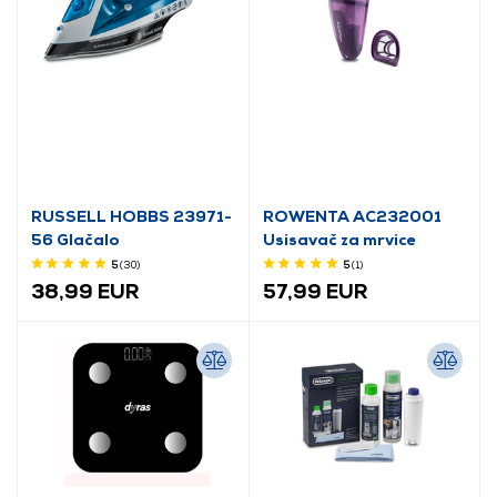
RUSSELL HOBBS 23971-
ROWENTA AC232001
56 Glačalo
Usisavač za mrvice
5
(30
)
5
(1
)
38,99 EUR
57,99 EUR