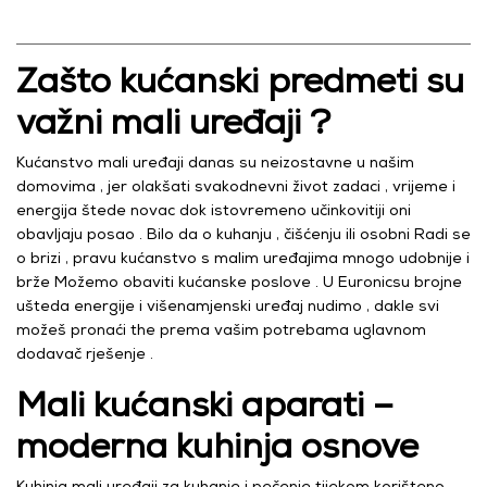
Zašto kućanski predmeti su
važni mali uređaji ?
Kućanstvo mali uređaji danas su neizostavne u našim
domovima , jer olakšati svakodnevni život zadaci , vrijeme i
energija štede novac dok istovremeno učinkovitiji oni
obavljaju posao . Bilo da o kuhanju , čišćenju ili osobni Radi se
o brizi , pravu kućanstvo s malim uređajima mnogo udobnije i
brže Možemo obaviti kućanske poslove . U Euronicsu brojne
ušteda energije i višenamjenski uređaj nudimo , dakle svi
možeš pronaći the prema vašim potrebama uglavnom
dodavač rješenje .
Mali kućanski aparati –
moderna kuhinja osnove
Kuhinja mali uređaji za kuhanje i pečenje tijekom korišteno