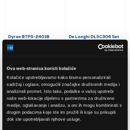
Dyras BTPS-2401B
De Longhi DLSC306 Set
Bluetooth osobna vaga,
za održavanje aparata
crna
za kavu
4.8
(12
)
5
(3
)
9,40 EUR
29,55 EUR
Ova web-stranica koristi kolačiće
Kolačiće upotrebljavamo kako bismo personalizirali
sadržaj i oglase, omogućili značajke društvenih medija i
analizirali promet. Isto tako, podatke o vašoj upotrebi
naše web-lokacije dijelimo s partnerima za društvene
medije, oglašavanje i analizu, a oni ih mogu kombinirati s
drugim podacima koje ste im pružili ili koje su prikupili
dok ste upotrebljavali njihove usluge.