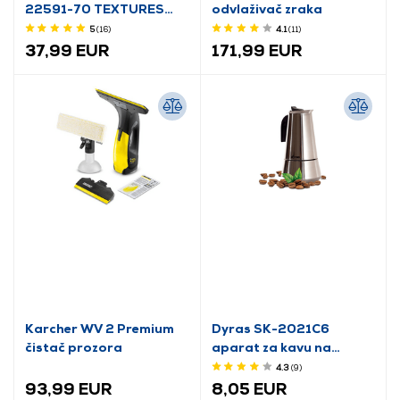
22591-70 TEXTURES
odvlaživač zraka
PLUS KUHALO ZA VODU
5
(16
)
4.1
(11
)
37,99 EUR
171,99 EUR
Karcher WV 2 Premium
Dyras SK-2021C6
čistač prozora
aparat za kavu na
kapaljku
4.3
(9
)
93,99 EUR
8,05 EUR