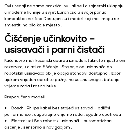
Ovi uređaji ne samo praktični su , ali se i dizajnerski uklapaju
u moderne kuhinje u svijet Euronicsa u svojoj ponudi
kompaktan veličina Dostupni su i modeli koji mali mogu se
smjestiti na bilo koje mjesto .
Čišćenje učinkovito –
usisavači i parni čistači
Kućanstvo mali kućanski aparati između istaknuto mjesto oni
rezerviraju alati za čišćenje . Stajanje od usisavača do
robotskih usisavača obilje opcija štandovi dostupno . Izbor
tijekom vrijedan obratite pažnju na usisnu snagu , baterija
vrijeme rada i razina buke .
Preporučeno modeli :
● Bosch i Philips kabel bez stojeći usisavači – odlični
performanse , dugotrajne vrijeme rada , ugodno upotreba
● Electrolux i San robotski usisavači – automatizirani
čišćenje , senzorno s navigacijom .