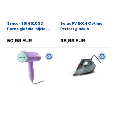
Sencor SSI 8310GD
Solac PV 2014 Optima
Parno glačalo, bijelo-
Perfect glačalo
zlatna boja
50,99 EUR
38,99 EUR