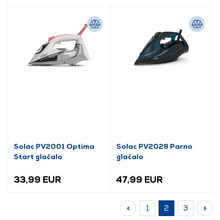
Solac PV2001 Optima
Solac PV2028 Parno
Start glačalo
glačalo
33,99 EUR
47,99 EUR
«
1
2
3
»