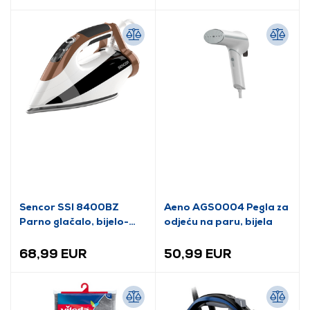
Sencor SSI 8400BZ
Aeno AGS0004 Pegla za
Parno glačalo, bijelo-
odjeću na paru, bijela
smeđe
68,99 EUR
50,99 EUR