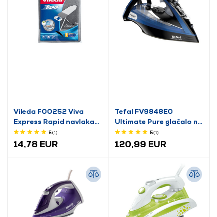
Vileda F00252 Viva
Tefal FV9848E0
Express Rapid navlaka
Ultimate Pure glačalo na
za dasku za glačanje
paru
5
(1
)
5
(1
)
14,78 EUR
120,99 EUR