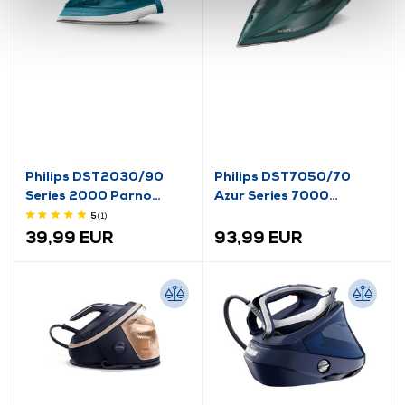
Philips DST2030/90
Philips DST7050/70
Series 2000 Parno
Azur Series 7000
glačalo
glačalo na paru
5
(1
)
39,99 EUR
93,99 EUR