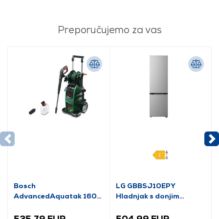
Preporučujemo za vas
Bosch
LG GBBSJ10EPY
AdvancedAquatak 160
Hladnjak s donjim
visokotlačni perač
zamrzivačem
(06008A7800)
535,79 EUR
504,99 EUR