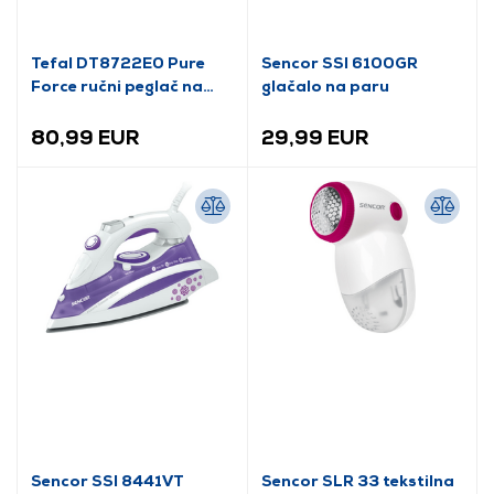
Tefal DT8722E0 Pure
Sencor SSI 6100GR
Force ručni peglač na
glačalo na paru
paru za odjeću
80,99 EUR
29,99 EUR
Sencor SSI 8441VT
Sencor SLR 33 tekstilna