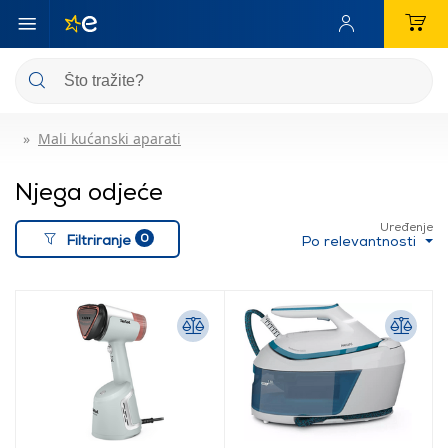
Mali kućanski aparati
Njega odjeće
Uređenje
0
Filtriranje
Po relevantnosti