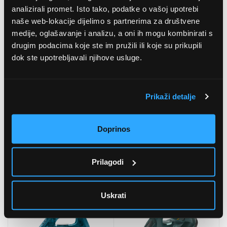
analizirali promet. Isto tako, podatke o vašoj upotrebi
naše web-lokacije dijelimo s partnerima za društvene
medije, oglašavanje i analizu, a oni ih mogu kombinirati s
drugim podacima koje ste im pružili ili koje su prikupili
dok ste upotrebljavali njihove usluge.
Prikaži detalje
Doprinos
Philips GC026/00
Singer M1505 šivaći
sredstvo za uklanjanje
stroj
dlačica
4.9
(17
)
5
(2
)
Prilagodi
18,80 EUR
171,99 EUR
Uskrati