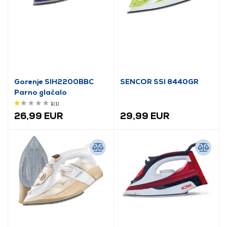
Gorenje SIH2200BBC
SENCOR SSI 8440GR
Parno glačalo
1
(1
)
26,99 EUR
29,99 EUR