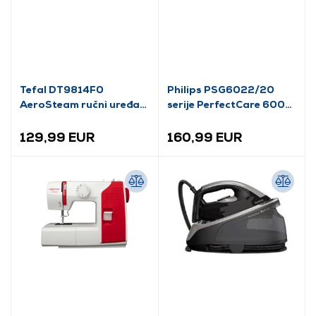
Tefal DT9814F0
Philips PSG6022/20
AeroSteam ručni uređaj
serije PerfectCare 6000
na paru, zeleni
Parna stanica
129,99 EUR
160,99 EUR