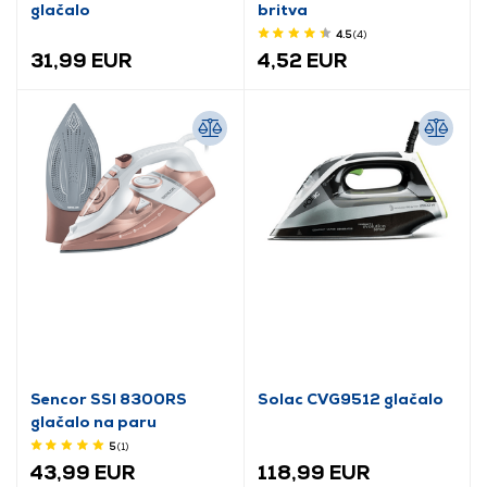
glačalo
britva
4.5
(4
)
31,99 EUR
4,52 EUR
Sencor SSI 8300RS
Solac CVG9512 glačalo
glačalo na paru
5
(1
)
43,99 EUR
118,99 EUR