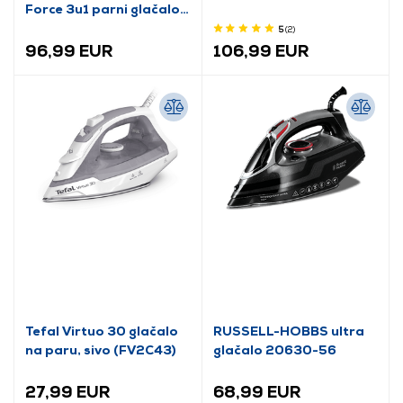
Force 3u1 parni glačalo
za odjeću
5
(2
)
96,99 EUR
106,99 EUR
Tefal Virtuo 30 glačalo
RUSSELL-HOBBS ultra
na paru, sivo (FV2C43)
glačalo 20630-56
27,99 EUR
68,99 EUR