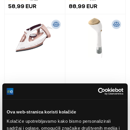
58,99 EUR
88,99 EUR
Sencor SSI 3520RS
Philips STH7030/10
Parno glačalo
Series 7000 ručni kuhač
na paru
5
(1
)
4.8
(4
)
Ova web-stranica koristi kolačiće
37,99 EUR
98,99 EUR
Kolačiće upotrebljavamo kako bismo personalizirali
sadržaj i oglase, omogućili značajke društvenih medija i