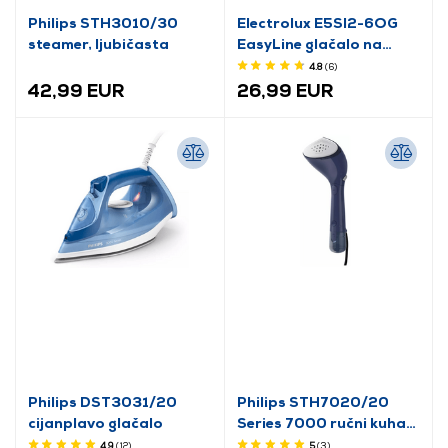
Philips STH3010/30
Electrolux E5SI2-6OG
steamer, ljubičasta
EasyLine glačalo na
paru
4.8
(6
)
42,99 EUR
26,99 EUR
Philips DST3031/20
Philips STH7020/20
cijanplavo glačalo
Series 7000 ručni kuhač
na paru
4.9
(12
)
5
(3
)