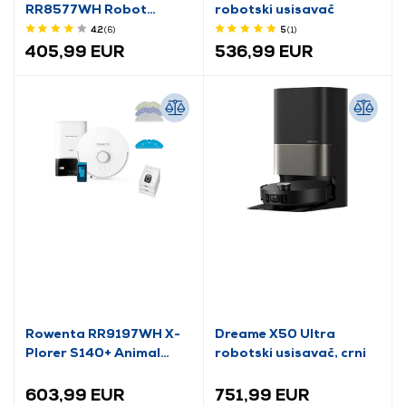
RR8577WH Robot
robotski usisavač
usisavač
4.2
(6
)
5
(1
)
405,99 EUR
536,99 EUR
Rowenta RR9197WH X-
Dreame X50 Ultra
Plorer S140+ Animal
robotski usisavač, crni
robotski usisavač
603,99 EUR
751,99 EUR