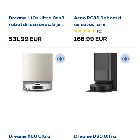
Dreame L10s Ultra Gen3
Aeno RC3S Robotski
robotski usisavač, bijela
usisavač, crni
(RLL53SE)
5
(1
)
531,99 EUR
166,99 EUR
Dreame X60 Ultra
Dreame D30 Ultra