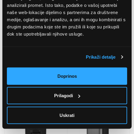
analizirali promet. Isto tako, podatke o vašoj upotrebi
naše web-lokacije dijelimo s partnerima za društvene
medije, oglašavanje i analizu, a oni ih mogu kombinirati s
drugim podacima koje ste im pružili ili koje su prikupili
dok ste upotrebljavali njihove usluge.
Prikaži detalje
Doprinos
Mova M1 robot usisavač
Aeno ARC0004S
Robotski usisavač
5
(2
)
4
(3
)
Prilagodi
192,99 EUR
289,99 EUR
Uskrati