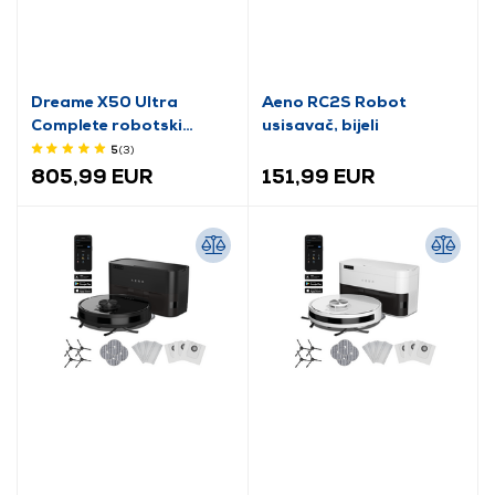
Dreame X50 Ultra
Aeno RC2S Robot
Complete robotski
usisavač, bijeli
usisavač, bijela
5
(3
)
(RLX85CE-1)
805,99 EUR
151,99 EUR