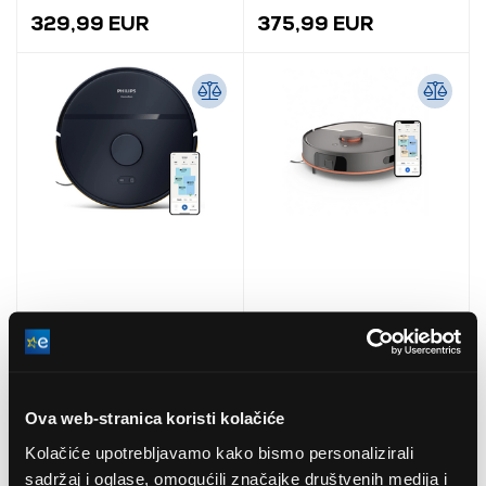
329,99 EUR
375,99 EUR
Philips XU2000/15
Philips XU5000/10
Robotski usisavač,
HomeRun 5000 serija
ponoćna plava
robotskih usisavača
Ova web-stranica koristi kolačiće
335,99 EUR
499,00 EUR
Kolačiće upotrebljavamo kako bismo personalizirali
sadržaj i oglase, omogućili značajke društvenih medija i