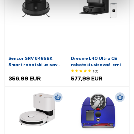
Sencor SRV 6485BK
Dreame L40 Ultra CE
Smart robotski usisavač
robotski usisavač, crni
s punjačem, crne boje
5
(2
)
356,99 EUR
577,99 EUR