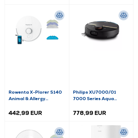
Rowenta X-Plorer S140
Philips XU7000/01
Animal & Allergy
7000 Series Aqua
RR9177WH robotski
robotski usisavač, crni
usisavač
442,99 EUR
778,99 EUR