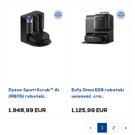
Dyson Spot+Scrub™ Ai
Eufy Omni E28 robotski
(RB05) robotski
usisavač, crni
usisavač (586183-01)
(T2352G11)
1.948,99 EUR
1.125,99 EUR
«
1
2
»