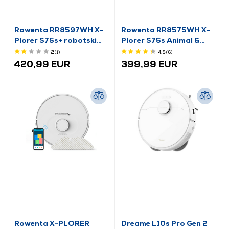
Rowenta RR8597WH X-
Rowenta RR8575WH X-
Plorer S75s+ robotski
Plorer S75s Animal &
usisavač
Allergy robotski
2
(1
)
4.5
(6
)
usisavač
420,99 EUR
399,99 EUR
Rowenta X-PLORER
Dreame L10s Pro Gen 2