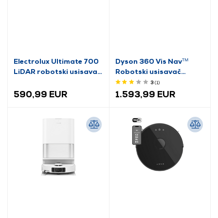
Electrolux Ultimate 700
Dyson 360 Vis Navᵀᴹ
LiDAR robotski usisavač
Robotski usisavač
(ER71UW2SW)
(304623-01)
3
(1
)
590,99 EUR
1.593,99 EUR