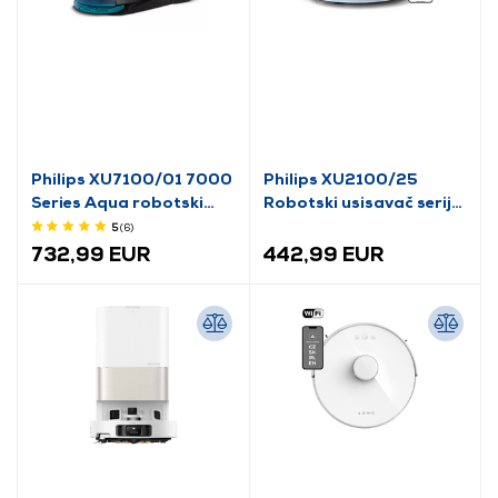
Philips XU7100/01 7000
Philips XU2100/25
Series Aqua robotski
Robotski usisavač serije
usisavač, crni
2000, bijela boja
5
(6
)
732,99 EUR
442,99 EUR