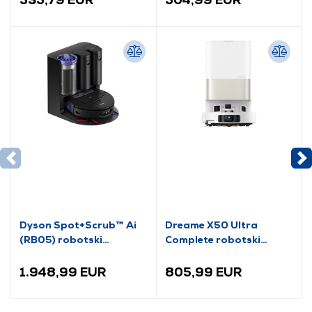
Dyson Spot+Scrub™ Ai
Dreame X50 Ultra
(RB05) robotski
Complete robotski
usisavač (586183-01)
usisavač, bijela
(RLX85CE-1)
1.948,99 EUR
805,99 EUR