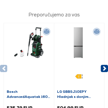
Preporučujemo za vas
Bosch
LG GBBSJ10EPY
AdvancedAquatak 160
Hladnjak s donjim
visokotlačni perač
zamrzivačem
(06008A7800)
535,79 EUR
504,99 EUR