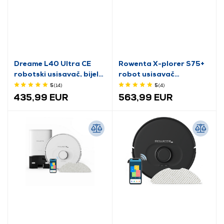
Dreame L40 Ultra CE
Rowenta X-plorer S75+
robotski usisavač, bijela
robot usisavač
boja
(RR8595WH)
5
(14
)
5
(4
)
435,99 EUR
563,99 EUR