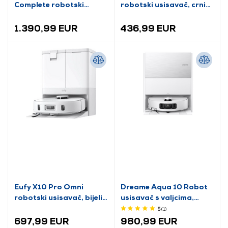
Complete robotski
robotski usisavač, crni
usisavač, bijela
(RTD31TE)
(RLX87DE WH)
1.390,99 EUR
436,99 EUR
Eufy X10 Pro Omni
Dreame Aqua 10 Robot
robotski usisavač, bijeli
usisavač s valjcima,
(T2351G21)
bijela (RLH31CE-WH)
5
(1
)
697,99 EUR
980,99 EUR