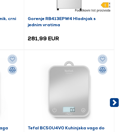
Podatkovni list proizvoda
ik, crni
Gorenje RB413EPW4 Hladnjak s
WMF 41
jednim vratima
2 u 1
281,99 EUR
160,
vaga
Tefal BC50U4V0 Kuhinjska vaga do
SENCO