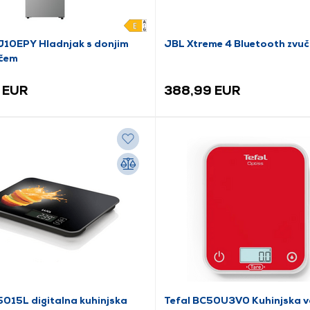
10EPY Hladnjak s donjim
JBL Xtreme 4 Bluetooth zvučn
čem
 EUR
388,99 EUR
015L digitalna kuhinjska
Tefal BC50U3V0 Kuhinjska 