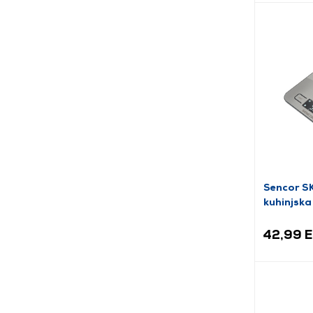
Sencor S
kuhinjska
42,99 