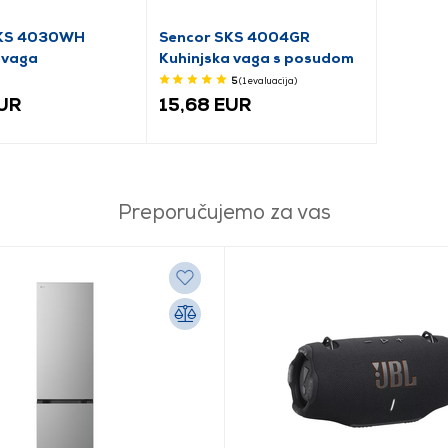
SKS 4030WH
Sencor SKS 4004GR
 vaga
Kuhinjska vaga s posudom
5
(1
evaluacija
)
EUR
15,68 EUR
Preporučujemo za vas