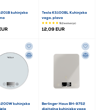
S201B kuhinjska
Tesla KS100BL Kuhinjska
rna
vaga, plava
5
(2
evaluacija
)
 EUR
12,09 EUR
S200W kuhinjska
Berlinger Haus BH-9752
jela
digitalna kuhinjska vaga