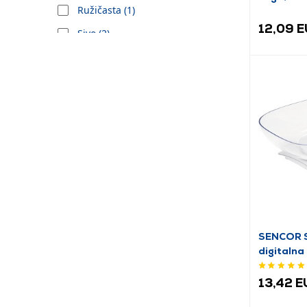
Ružičasta (1)
12,09 
Sivo (2)
Srebro (1)
Tirkiz (1)
Višebojno (2)
Zelena (2)
Žuta (1)
SENCOR 
digitalna
13,42 