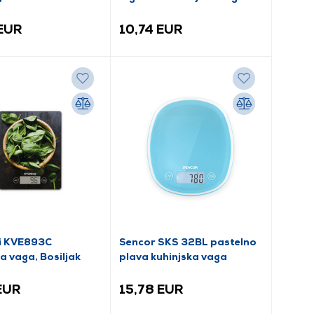
 EUR
10,74 EUR
i KVE893C
Sencor SKS 32BL pastelno
a vaga, Bosiljak
plava kuhinjska vaga
EUR
15,78 EUR