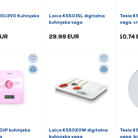
50U3V0 Kuhinjska
Laica KS5015L digitalna
Tesla K
kuhinjska vaga
vaga, c
EUR
29,99 EUR
10,74
01P kuhinjska
Laica KS5020W digitalna
Tesla K
a
kuhinjska vaga
vaga, bi