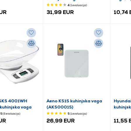
4
(1
evaluacija
)
EUR
31,99 EUR
10,74
SKS 4001WH
Aeno KS1S kuhinjska vaga
Hyunda
 kuhinjska vaga
(AKS0001S)
kuhinjsk
5
(6
evaluacija
)
5
(1
evaluacija
)
EUR
26,99 EUR
11,55 