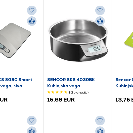
KS 8080 Smart
SENCOR SKS 4030BK
Sencor
 vaga, siva
Kuhinjska vaga
Kuhinjs
5
(2
evaluacija
)
EUR
15,68 EUR
13,75