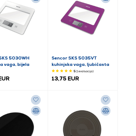
 SKS 5030WH
Sencor SKS 5035VT
a vaga, bijela
kuhinjska vaga, ljubičasta
5
(1
evaluacija
)
 EUR
13,75 EUR