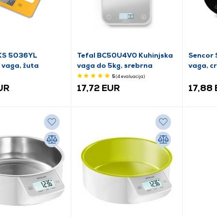
KS 5036YL
Tefal BC50U4V0 Kuhinjska
Sencor 
 vaga, žuta
vaga do 5kg, srebrna
vaga, c
5
(4
evaluacija
)
UR
17,72 EUR
17,88