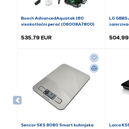
Bosch AdvancedAquatak 160
LG GBBSJ
visokotlačni perač (06008A7800)
zamrziva
535,79 EUR
504,99
Sencor SKS 8080 Smart kuhinjska
Laica KS5