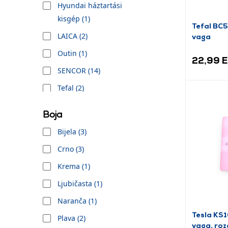
Hyundai háztartási
kisgép (1)
Tefal BC
LAICA (2)
vaga
Outin (1)
22,99 
SENCOR (14)
Tefal (2)
Tesla (4)
Boja
Bijela (3)
Crno (3)
Krema (1)
Ljubičasta (1)
Naranča (1)
Tesla KS1
Plava (2)
vaga, roz