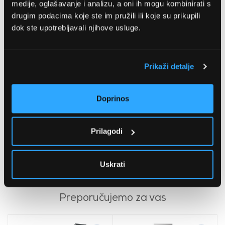
medije, oglašavanje i analizu, a oni ih mogu kombinirati s
drugim podacima koje ste im pružili ili koje su prikupili
dok ste upotrebljavali njihove usluge.
Prikaži detalje
Doprinos
Sencor SFD 950SS
Sencor SFD 7750SS
Dehidrator hrane, 5 sita,
Dehidrator hrane, 6 sita,
Prilagodi
crni-čelik
crni
44,99 EUR
202,99 EUR
Uskrati
Preporučujemo za vas