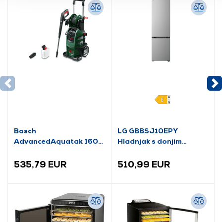
Bosch
LG GBBSJ10EPY
AdvancedAquatak 160
Hladnjak s donjim
visokotlačni perač
zamrzivačem
(06008A7800)
535,79 EUR
510,99 EUR