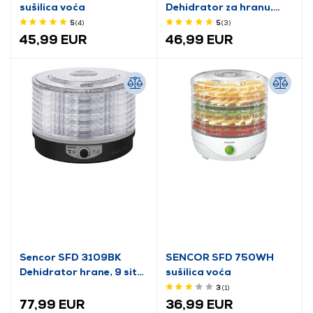
sušilica voća
Dehidrator za hranu,
zeleni
5
(4
)
5
(3
)
45,99 EUR
46,99 EUR
Sencor SFD 3109BK
SENCOR SFD 750WH
Dehidrator hrane, 9 sita,
sušilica voća
crni
3
(1
)
77,99 EUR
36,99 EUR