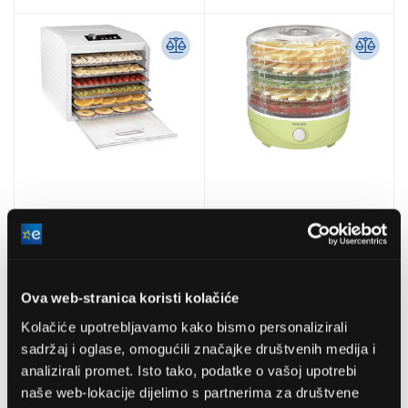
Sencor SFD 6500WH
Sencor SFD 757GG
Dehidrator hrane, 6 sita,
Dehidrator hrane, 5 sita,
Ova web-stranica koristi kolačiće
bijela
zeleni
Kolačiće upotrebljavamo kako bismo personalizirali
174,99 EUR
38,99 EUR
sadržaj i oglase, omogućili značajke društvenih medija i
analizirali promet. Isto tako, podatke o vašoj upotrebi
naše web-lokacije dijelimo s partnerima za društvene