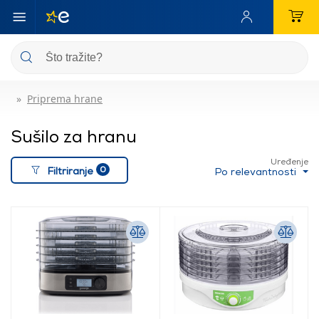
Priprema hrane
Sušilo za hranu
Uređenje
0
Filtriranje
Po relevantnosti