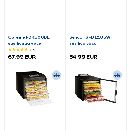
Gorenje FDK500DE
Sencor SFD 2105WH
sušilica za voće
sušilica voća
5
(7
)
67,99 EUR
64,99 EUR