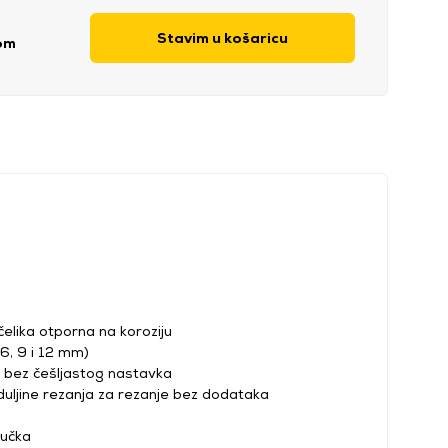
Stavim u košaricu
om
elika otporna na koroziju
 6, 9 i 12 mm)
 bez češljastog nastavka
uljine rezanja za rezanje bez dodataka
ručka