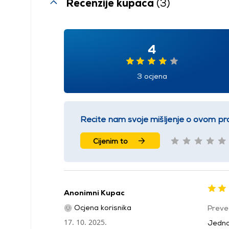
Recenzije kupaca
(3)
4
3 ocjena
Recite nam svoje mišljenje o ovom pr
Cijenim to
Anonimni Kupac
Ocjena korisnika
Preve
17. 10. 2025.
Jedno