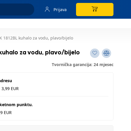
Prijava
 1812BL kuhalo za vodu, plavo/bijelo
uhalo za vodu, plavo/bijelo
Tvornička garancija: 24 mjesec
adresu
d 3,99 EUR
aketnom punktu.
99 EUR