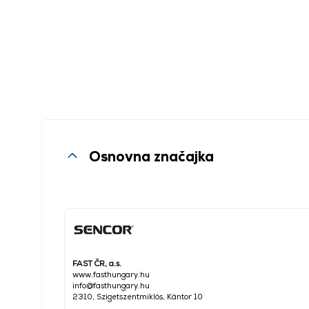
Osnovna značajka
FAST ČR, a.s.
www.fasthungary.hu
info@fasthungary.hu
2310, Szigetszentmiklós, Kántor 10