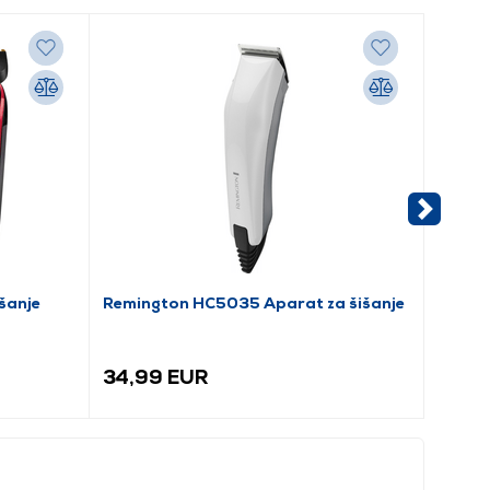
šanje
Remington HC5035 Aparat za šišanje
PHILIP
3000 A
34,99 EUR
32,9