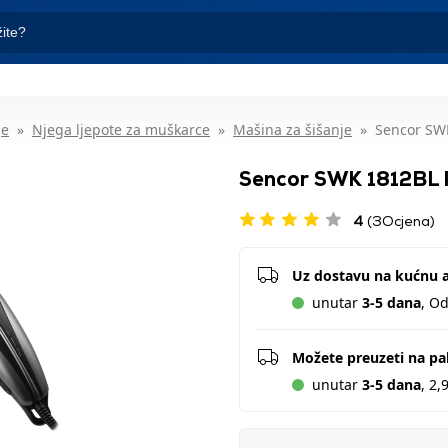
je
Njega ljepote za muškarce
Mašina za šišanje
Sencor SWK
Sencor SWK 1812BL k
4
(3Ocjena)
Uz dostavu na kućnu 
unutar
3-5 dana
, O
Možete preuzeti na p
unutar
3-5 dana
, 2,