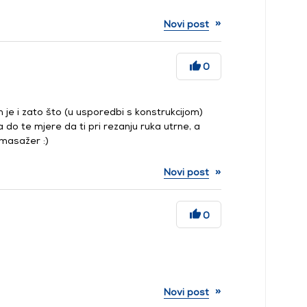
»
Novi post
0
 je i zato što (u usporedbi s konstrukcijom)
 do te mjere da ti pri rezanju ruka utrne, a
 masažer :)
»
Novi post
0
»
Novi post