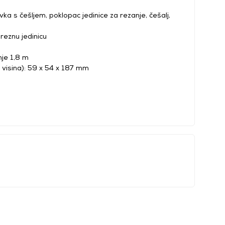
vka s češljem, poklopac jedinice za rezanje, češalj,
 reznu jedinicu
nje 1,8 m
 x visina): 59 x 54 x 187 mm