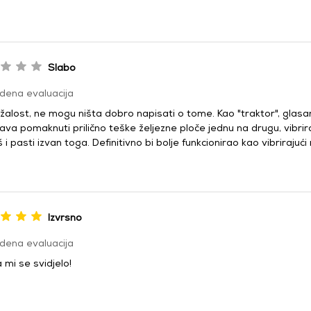
Slabo
dena evaluacija
žalost, ne mogu ništa dobro napisati o tome. Kao "traktor", glasan
va pomaknuti prilično teške željezne ploče jednu na drugu, vibrira
i pasti izvan toga. Definitivno bi bolje funkcionirao kao vibrirajući
Izvrsno
dena evaluacija
 mi se svidjelo!