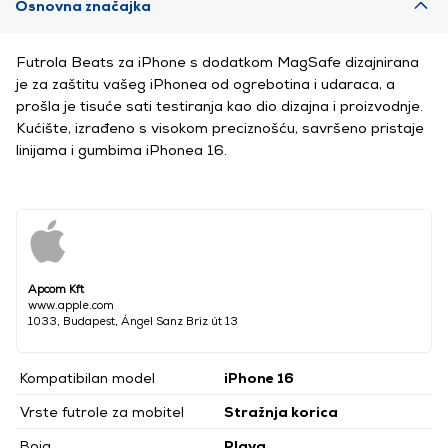
Osnovna značajka
Futrola Beats za iPhone s dodatkom MagSafe dizajnirana
je za zaštitu vašeg iPhonea od ogrebotina i udaraca, a
prošla je tisuće sati testiranja kao dio dizajna i proizvodnje.
Kućište, izrađeno s visokom preciznošću, savršeno pristaje
linijama i gumbima iPhonea 16.
Apcom Kft
www.apple.com
1033, Budapest, Ángel Sanz Briz út 13
Kompatibilan model
iPhone 16
Vrste futrole za mobitel
Stražnja korica
Boja
Plava