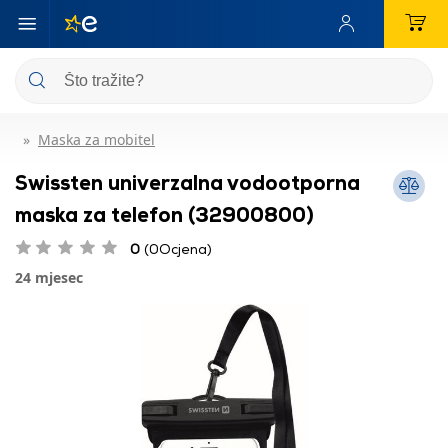
Maska za mobitel
Swissten univerzalna vodootporna
maska ​​za telefon (32900800)
0
(0Ocjena)
24 mjesec