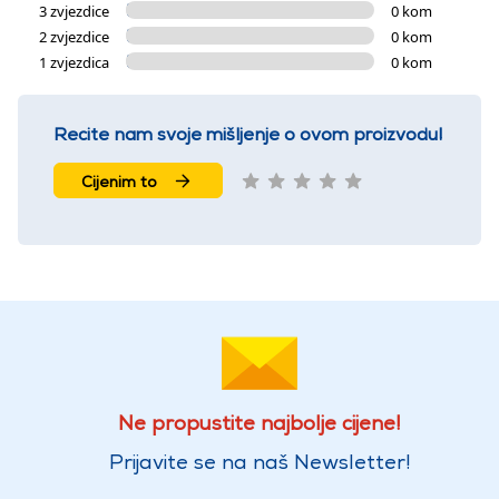
3 zvjezdice
0 kom
2 zvjezdice
0 kom
1 zvjezdica
0 kom
Recite nam svoje mišljenje o ovom proizvodu!
Cijenim to
Ne propustite najbolje cijene!
Prijavite se na naš Newsletter!