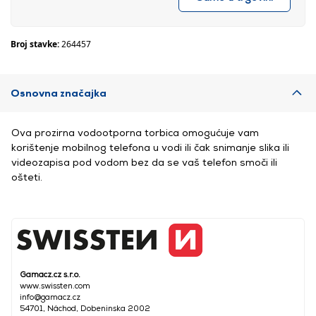
Broj stavke:
264457
Osnovna značajka
Ova prozirna vodootporna torbica omogućuje vam
korištenje mobilnog telefona u vodi ili čak snimanje slika ili
videozapisa pod vodom bez da se vaš telefon smoči ili
ošteti.
Gamacz.cz s.r.o.
www.swissten.com
info@gamacz.cz
54701, Náchod, Dobeninska 2002