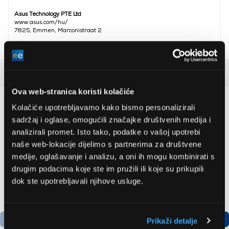
Asus Technology PTE Ltd
www.asus.com/hu/
7825, Emmen, Marconistraat 2
Detaljan opis
Ova web-stranica koristi kolačiće
Preporučujemo za vas
Kolačiće upotrebljavamo kako bismo personalizirali
sadržaj i oglase, omogućili značajke društvenih medija i
analizirali promet. Isto tako, podatke o vašoj upotrebi
naše web-lokacije dijelimo s partnerima za društvene
medije, oglašavanje i analizu, a oni ih mogu kombinirati s
drugim podacima koje ste im pružili ili koje su prikupili
dok ste upotrebljavali njihove usluge.
Prikaži detalje