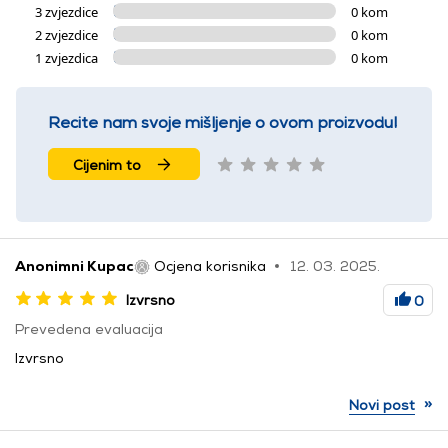
3 zvjezdice
0 kom
2 zvjezdice
0 kom
1 zvjezdica
0 kom
Recite nam svoje mišljenje o ovom proizvodu!
Cijenim to
Anonimni Kupac
Ocjena korisnika
12. 03. 2025.
Izvrsno
0
Prevedena evaluacija
Izvrsno
»
Novi post