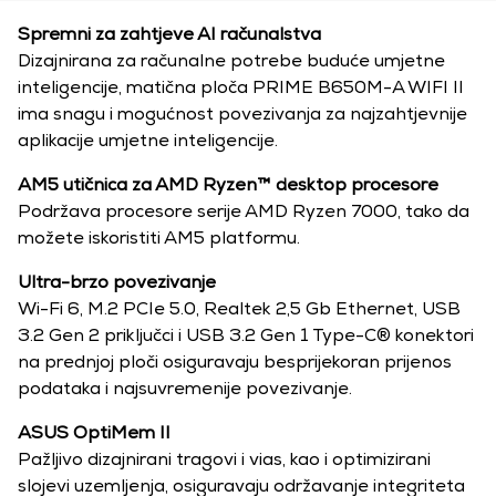
Spremni za zahtjeve AI računalstva
Dizajnirana za računalne potrebe buduće umjetne
inteligencije, matična ploča PRIME B650M-A WIFI II
ima snagu i mogućnost povezivanja za najzahtjevnije
aplikacije umjetne inteligencije.
AM5 utičnica za AMD Ryzen™ desktop procesore
Podržava procesore serije AMD Ryzen 7000, tako da
možete iskoristiti AM5 platformu.
Ultra-brzo povezivanje
Wi-Fi 6, M.2 PCIe 5.0, Realtek 2,5 Gb Ethernet, USB
3.2 Gen 2 priključci i USB 3.2 Gen 1 Type-C® konektori
na prednjoj ploči osiguravaju besprijekoran prijenos
podataka i najsuvremenije povezivanje.
ASUS OptiMem II
Pažljivo dizajnirani tragovi i vias, kao i optimizirani
slojevi uzemljenja, osiguravaju održavanje integriteta