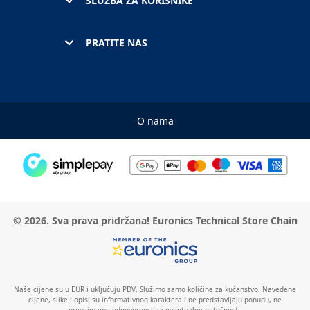
SLUŽBA ZA KORISNIKE
PRATITE NAS
O nama
© 2026. Sva prava pridržana! Euronics Technical Store Chain
Naše cijene su u EUR i uključuju PDV. Služimo samo količine za kućanstvo. Navedene
cijene, slike i opisi su informativnog karaktera i ne predstavljaju ponudu, ne
preuzimamo odgovornost za eventualne netočnosti.