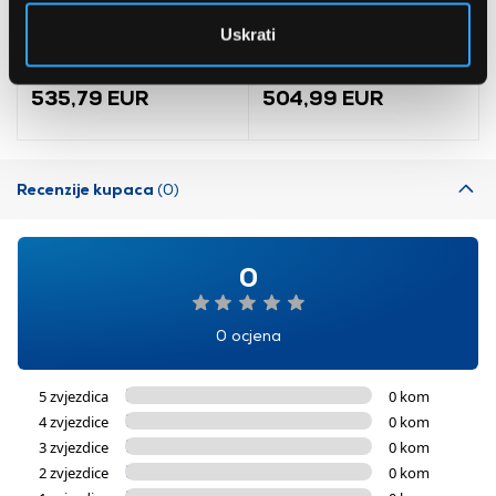
Bosch
LG GBBSJ10EPY
Uskrati
AdvancedAquatak 160
Hladnjak s donjim
visokotlačni perač
zamrzivačem
(06008A7800)
535,79 EUR
504,99 EUR
Recenzije kupaca
(0)
0
0 ocjena
5 zvjezdica
0 kom
4 zvjezdice
0 kom
3 zvjezdice
0 kom
2 zvjezdice
0 kom