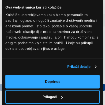
Širina
100 mm
Ova web-stranica koristi kolačiće
Kolačiće upotrebljavamo kako bismo personalizirali
Detaljan opis
sadržaj i oglase, omogućili značajke društvenih medija i
analizirali promet. Isto tako, podatke o vašoj upotrebi
naše web-lokacije dijelimo s partnerima za društvene
Preporučujemo za vas
medije, oglašavanje i analizu, a oni ih mogu kombinirati s
drugim podacima koje ste im pružili ili koje su prikupili
dok ste upotrebljavali njihove usluge.
Prikaži detalje
Doprinos
Prilagodi