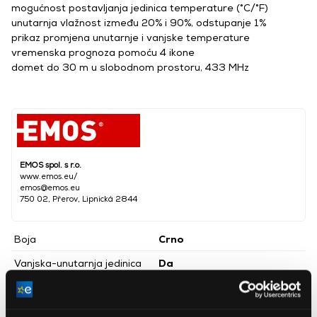
mogućnost postavljanja jedinica temperature (°C/°F)
unutarnja vlažnost između 20% i 90%, odstupanje 1%
prikaz promjena unutarnje i vanjske temperature
vremenska prognoza pomoću 4 ikone
domet do 30 m u slobodnom prostoru, 433 MHz
EMOS spol. s r.o.
www.emos.eu/
emos@emos.eu
750 02, Přerov, Lipnická 2844
Boja
Crno
Vanjska-unutarnja jedinica
Da
Visina
139 mm
Dubina
52 mm