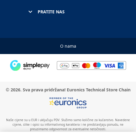
PRATITE NAS
O nama
© 2026. Sva prava pridržana! Euronics Technical Store Chain
Naše cijene su u EUR i uključuju PDV. Služimo samo količine za kućanstvo. Navedene
cijene, slike i opisi su informativnog karaktera i ne predstavljaju ponudu, ne
preuzimamo odgovornost za eventualne netočnosti.