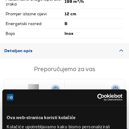
3
198 m
/h
zraka
Promjer izlazne cijevi
12 cm
Energetski razred
B
Boja
Inox
Detaljan opis
Preporučujemo za vas
Ova web-stranica koristi kolačiće
Kolačiće upotrebljavamo kako bismo personalizirali