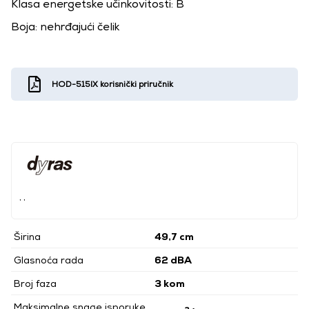
Klasa energetske učinkovitosti: B
Boja: nehrđajući čelik
HOD-515IX korisnički priručnik
, ,
Širina
49,7 cm
Glasnoća rada
62 dBA
Broj faza
3 kom
Maksimalne snage isporuke