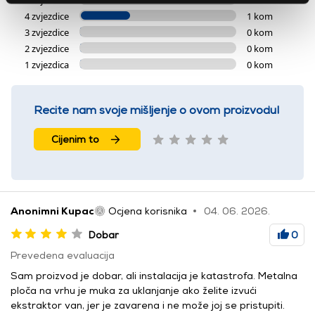
4 zvjezdice
1 kom
3 zvjezdice
0 kom
2 zvjezdice
0 kom
1 zvjezdica
0 kom
Recite nam svoje mišljenje o ovom proizvodu!
Cijenim to
Anonimni Kupac
Ocjena korisnika
04. 06. 2026.
Dobar
0
Prevedena evaluacija
Sam proizvod je dobar, ali instalacija je katastrofa. Metalna
ploča na vrhu je muka za uklanjanje ako želite izvući
ekstraktor van, jer je zavarena i ne može joj se pristupiti.