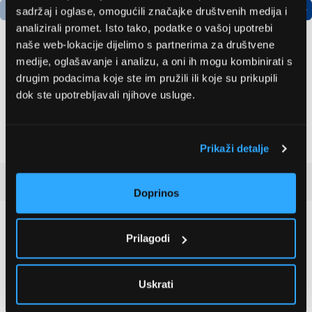
sadržaj i oglase, omogućili značajke društvenih medija i
analizirali promet. Isto tako, podatke o vašoj upotrebi
naše web-lokacije dijelimo s partnerima za društvene
medije, oglašavanje i analizu, a oni ih mogu kombinirati s
LG GBBSJ10EPY
Elica Era BL/A/52
drugim podacima koje ste im pružili ili koje su prikupili
Hladnjak s donjim
Kuhinjska napa
dok ste upotrebljavali njihove usluge.
zamrzivačem
(PRF0182028)
509,99 EUR
148,99 EUR
Prikaži detalje
Recenzije kupaca
(3)
Doprinos
4.7
Prilagodi
3 ocjena
Uskrati
5 zvjezdica
2 kom