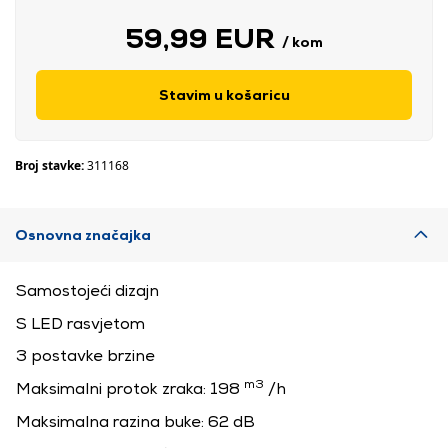
59,99 EUR
/ kom
Stavim u košaricu
Broj stavke:
311168
Osnovna značajka
Samostojeći dizajn
S LED rasvjetom
3 postavke brzine
m3
Maksimalni protok zraka: 198
/h
Maksimalna razina buke: 62 dB