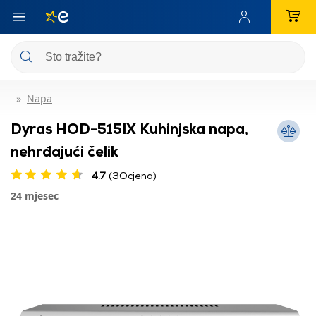
Napa
Dyras HOD-515IX Kuhinjska napa,
nehrđajući čelik
4.7
(3Ocjena)
24 mjesec