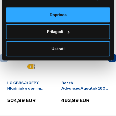
Preporučujemo za vas
Doprinos
Prilagodi
Uskrati
LG GBBSJ10EPY
Bosch
Hladnjak s donjim
AdvancedAquatak 160
zamrzivačem
visokotlačni perač
(06008A7800)
504,99 EUR
463,99 EUR