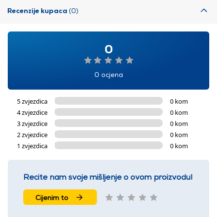
Recenzije kupaca
(0)
0
0 ocjena
5 zvjezdica
0 kom
4 zvjezdice
0 kom
3 zvjezdice
0 kom
2 zvjezdice
0 kom
1 zvjezdica
0 kom
Recite nam svoje mišljenje o ovom proizvodu!
Cijenim to