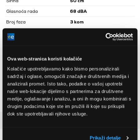
Širina
50 cm
Glasnoća rada
68 dBA
Broj faza
3 kom
Maksimalne snage isporuke
3
350 m
/h
zraka
Promjer izlazne cijevi
12,5 cm
Ova web-stranica koristi kolačiće
Energetski razred
C
Kolačiće upotrebljavamo kako bismo personalizirali
Broj motora
1 kom
sadržaj i oglase, omogućili značajke društvenih medija i
Boja
Bijela
analizirali promet. Isto tako, podatke o vašoj upotrebi
Visina
7,6 cm
naše web-lokacije dijelimo s partnerima za društvene
medije, oglašavanje i analizu, a oni ih mogu kombinirati s
Dubina
47 cm
drugim podacima koje ste im pružili ili koje su prikupili
dok ste upotrebljavali njihove usluge.
Detaljan opis
Prikaži detalje