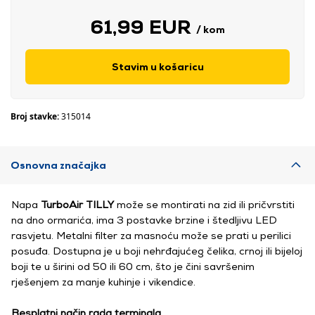
61,99 EUR
/ kom
Stavim u košaricu
Broj stavke:
315014
Osnovna značajka
Napa
TurboAir TILLY
može se montirati na zid ili pričvrstiti
na dno ormarića, ima 3 postavke brzine i štedljivu LED
rasvjetu. Metalni filter za masnoću može se prati u perilici
posuđa. Dostupna je u boji nehrđajućeg čelika, crnoj ili bijeloj
boji te u širini od 50 ili 60 cm, što je čini savršenim
rješenjem za manje kuhinje i vikendice.
Besplatni način rada terminala