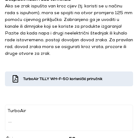
Ako se zrak ispušta van kroz cijev (tj. koristi se u načinu
rada s ispuhom), mora se spojiti na otvor promjera 125 mm
pomoću cijevnog priključka. Zabranjeno ga je uvoditi u
kanale ili dimnjake koji se koriste za produkte izgaranja!
Pazite da kada napa i drugi neelektrični štednjak ili kuhalo
rade istovremeno, postoji dovoljan dovod zraka. Za pravilan
rad, dovod zraka mora se osigurati kroz vrata, prozore ili
druge otvore za zrak.
TurboAir TILLY WH-F-5O korisnički priručnik
TurboAir
, ,