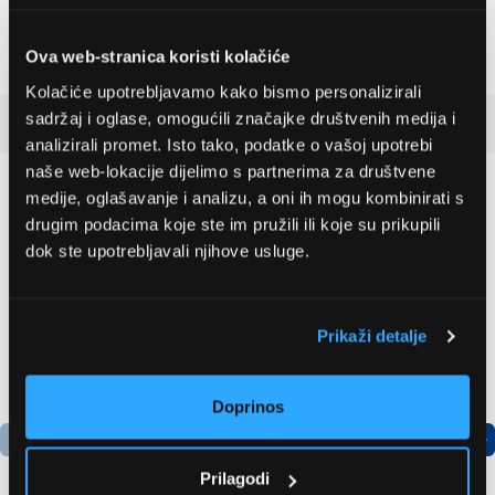
vevoszolgalat.husqvarna@husqvarnagroup.com
1044, Budapest, Ezred utca 45660
Ova web-stranica koristi kolačiće
Kolačiće upotrebljavamo kako bismo personalizirali
sadržaj i oglase, omogućili značajke društvenih medija i
Detaljan opis
analizirali promet. Isto tako, podatke o vašoj upotrebi
naše web-lokacije dijelimo s partnerima za društvene
Preporučujemo za vas
medije, oglašavanje i analizu, a oni ih mogu kombinirati s
drugim podacima koje ste im pružili ili koje su prikupili
dok ste upotrebljavali njihove usluge.
Prikaži detalje
Doprinos
Prilagodi