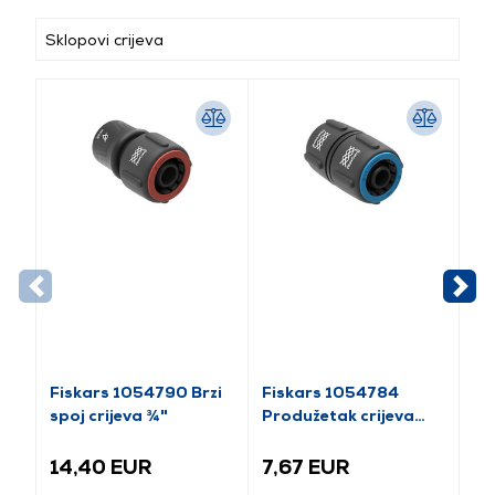
Sklopovi crijeva
Fiskars 1054790 Brzi
Fiskars 1054784
Kä
spoj crijeva ¾"
Produžetak crijeva
23
1/2-5/8"
14,40 EUR
7,67 EUR
4