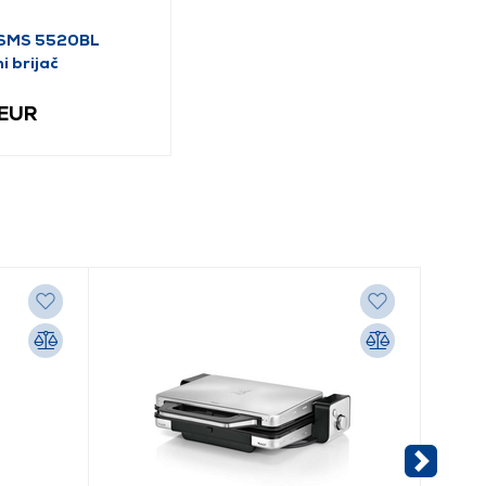
 SMS 5520BL
ni brijač
 EUR