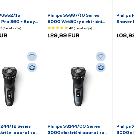
QP6552/15
Philips S5887/10 Series
Philips
 Pro 360 + Body
5000 Wet&Dry električni
Shaver 
aparat za brijanje
brijač
5
(3
evaluacija
)
4.8
(4
evaluacija
)
EUR
129,99 EUR
108,9
3244/12 Series
Philips S3144/00 Series
Philips
trični aparat za
3000 električni aparat za
3000 ele