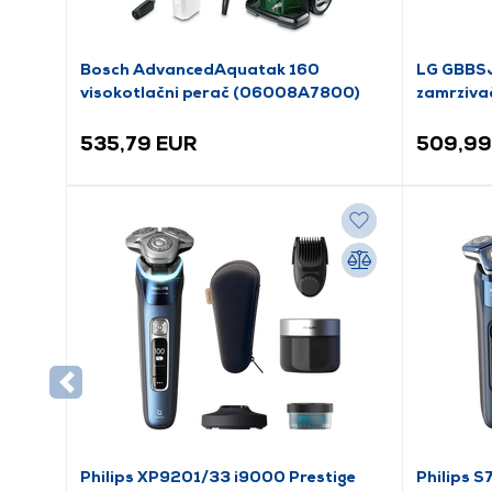
Bosch AdvancedAquatak 160
LG GBBSJ
visokotlačni perač (06008A7800)
zamrziva
535,79 EUR
509,99
Philips XP9201/33 i9000 Prestige
Philips 