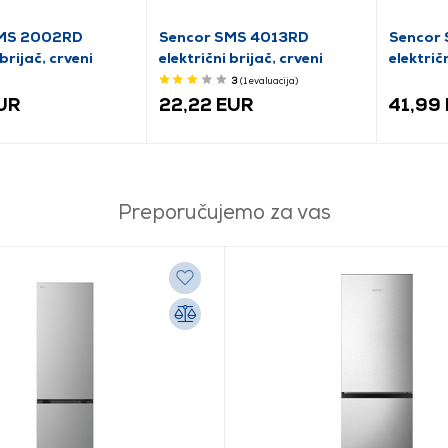
SMS 2002RD
Sencor SMS 4013RD
Sencor
 brijač, crveni
električni brijač, crveni
električ
3
(1
evaluacija
)
EUR
22,22 EUR
41,99
Preporučujemo za vas