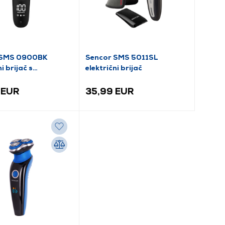
 SMS 0900BK
Sencor SMS 5011SL
i brijač s
električni brijač
jućim nožem
 EUR
35,99 EUR