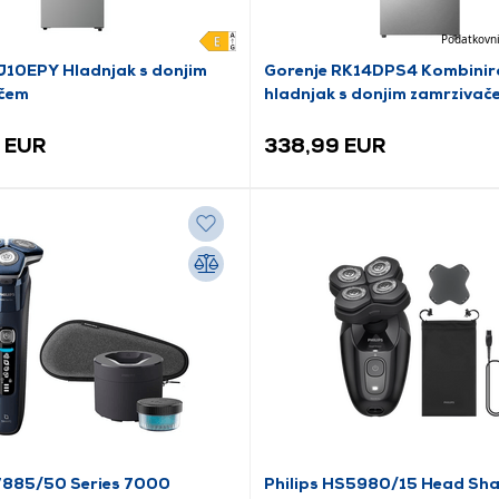
Podatkovni
10EPY Hladnjak s donjim
Gorenje RK14DPS4 Kombinir
čem
hladnjak s donjim zamrzivač
 EUR
338,99 EUR
S7885/50 Series 7000
Philips HS5980/15 Head Sha