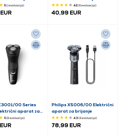
5
(1
evaluacija
)
4.2
(6
evaluacija
)
 EUR
40,99 EUR
 X3001/00 Series
Philips X5006/00 Električni
ektrični aparat za
aparat za brijanje
5
(9
evaluacija
)
4.3
(6
evaluacija
)
 EUR
78,99 EUR