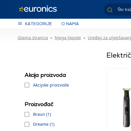
KATEGORIJE
O NAMA
Glavna stranica
Njega ljepote
Uređaji za uljepšavan
Elektri
Akcija proizvoda
Akcijske proizvode
Proizvođač
Braun (1)
Dreame (1)