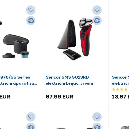
9976/55 Series
Sencor SMS 5013RD
Sencor
trični aparat za
električni brijač, crveni
električ
 EUR
87,99 EUR
13,87