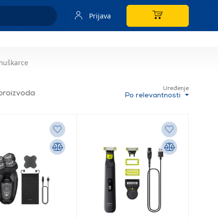
Prijava
 muškarce
Uređenje
proizvoda
Po relevantnosti