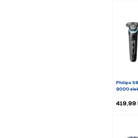
Philips S
9000 elek
brijanje
419,99