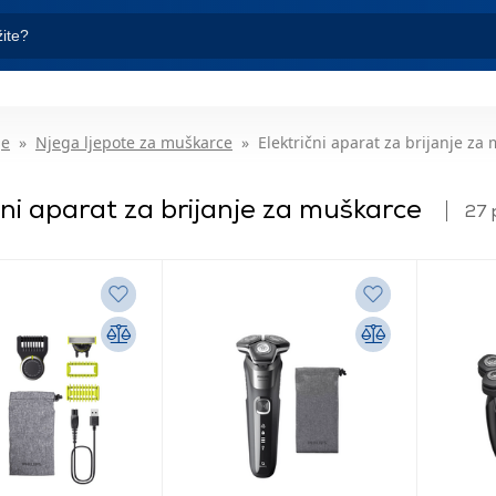
je
Njega ljepote za muškarce
Električni aparat za brijanje za
čni aparat za brijanje za muškarce
27 