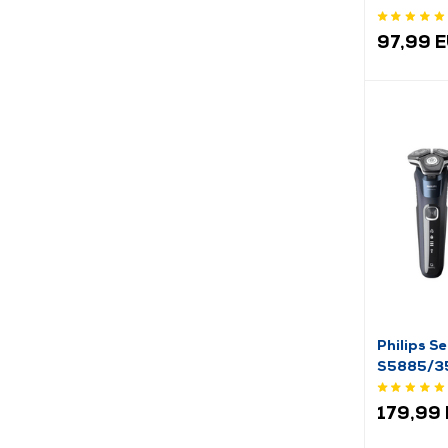
brijanje
97,99 
Philips S
S5885/35 
aparat za
179,99