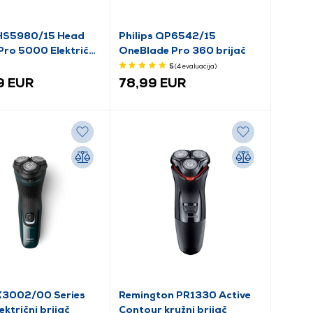
 HS5980/15 Head
Philips QP6542/15
Pro 5000 Električni
OneBlade Pro 360 brijač
5
(4
evaluacija
)
9 EUR
78,99 EUR
 X3002/00 Series
Remington PR1330 Active
ktrični brijač
Contour kružni brijač