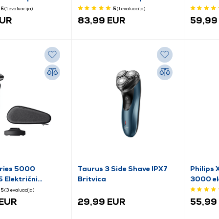
brijanje
5
(1
evaluacija
)
5
(1
evaluacija
)
EUR
83,99 EUR
59,99
eries 5000
Taurus 3 Side Shave IPX7
Philips
Električni
Britvica
3000 el
 brijanje
brijanje
5
(3
evaluacija
)
 EUR
29,99 EUR
55,99