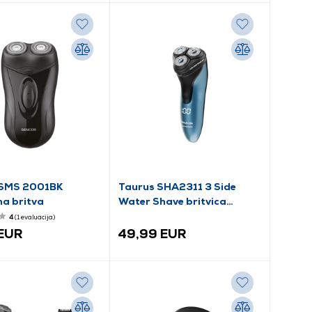
 SMS 2001BK
Taurus SHA2311 3 Side
na britva
Water Shave britvica
(903542000)
4
(1
evaluacija
)
 EUR
49,99 EUR