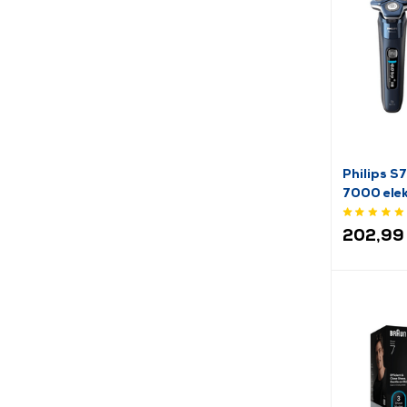
Philips S
7000 elek
brijanje
202,99