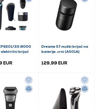
 XP9201/33 i9000
Dreame S7 muški brijač na
 električni brijač
baterije, crni (AS01A)
9 EUR
129,99 EUR