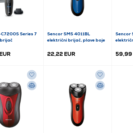
-C7200S Series 7
Sencor SMS 4011BL
Sencor
 brijač
električni brijač, plave boje
električn
vibrira
 EUR
22,22 EUR
59,99