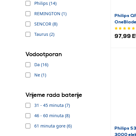
Philips (14)
REMINGTON (1)
Philips 
OneBlade
SENCOR (8)
Brijač
Taurus (2)
97,99 
Vodootporan
Da (16)
Ne (1)
Vrijeme rada baterije
31 - 45 minuta (7)
46 - 60 minuta (8)
61 minuta gore (6)
Philips S
3000 elek