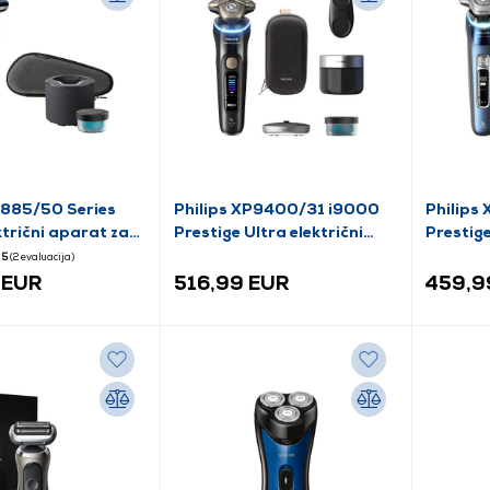
7885/50 Series
Philips XP9400/31 i9000
Philips
trični aparat za
Prestige Ultra električni
Prestige
brijač
5
(2
evaluacija
)
 EUR
516,99 EUR
459,9