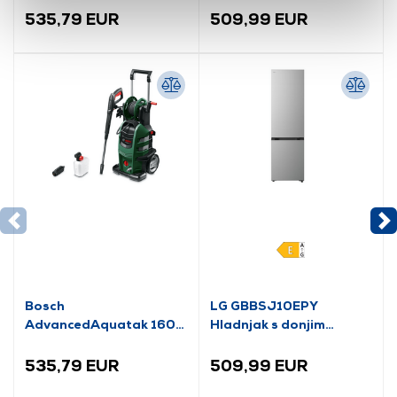
(06008A7800)
535,79 EUR
509,99 EUR
Bosch
LG GBBSJ10EPY
AdvancedAquatak 160
Hladnjak s donjim
visokotlačni perač
zamrzivačem
(06008A7800)
535,79 EUR
509,99 EUR