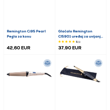
Remington Ci95 Pearl
Glačalo Remington
Pegla za kosu
CI5901 uređaj za uvijanje
kose Coconut Smooth
5
(1
)
42,60 EUR
37,90 EUR