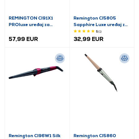
REMINGTON CI91X1
Remington CI5805
PROluxe uređaj za
Sapphire Luxe uređaj za
uvijanje kose (25-38 mm)
uvijanje kosu, Deep
5
(1
)
Blue/Champagne
57,99 EUR
32,99 EUR
Remington CI96W1 Silk
Remington CI5860