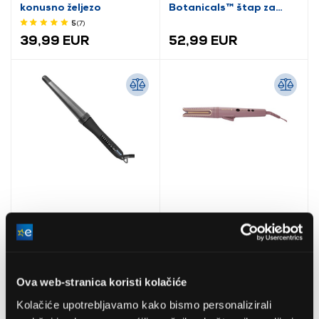
konusno željezo
Botanicals™ štap za
uvijanje kose
5
(7
)
39,99 EUR
52,99 EUR
Revamp ProGloss™ Big
Remington CI8930
Wand WD-1000
AIRvive™ rotirajući
Ova web-stranica koristi kolačiće
konusna glačala
uvijač za kosu
Kolačiće upotrebljavamo kako bismo personalizirali
48,99 EUR
120,99 EUR