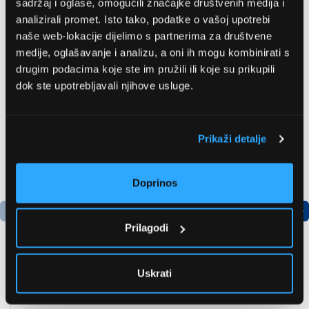
sadržaj i oglase, omogućili značajke društvenih medija i
analizirali promet. Isto tako, podatke o vašoj upotrebi
naše web-lokacije dijelimo s partnerima za društvene
medije, oglašavanje i analizu, a oni ih mogu kombinirati s
Preporučujemo za vas
drugim podacima koje ste im pružili ili koje su prikupili
dok ste upotrebljavali njihove usluge.
Prikaži detalje
Doprinos
Prilagodi
Uskrati
Bosch
LG GBBSJ10EPY
AdvancedAquatak 160
Hladnjak s donjim
visokotlačni perač
zamrzivačem