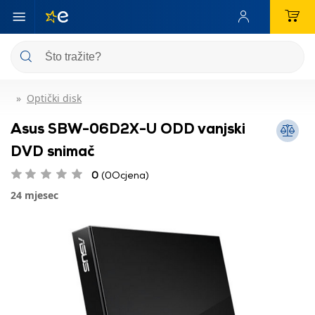
Optički disk
Asus SBW-06D2X-U ODD vanjski
DVD snimač
0
(0Ocjena)
24 mjesec