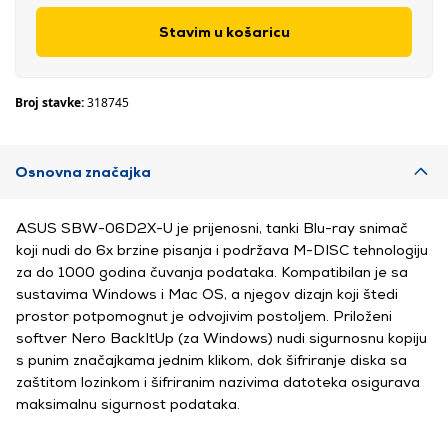
Stavim u košaricu
Broj stavke:
318745
Osnovna značajka
ASUS SBW-06D2X-U je prijenosni, tanki Blu-ray snimač
koji nudi do 6x brzine pisanja i podržava M-DISC tehnologiju
za do 1000 godina čuvanja podataka. Kompatibilan je sa
sustavima Windows i Mac OS, a njegov dizajn koji štedi
prostor potpomognut je odvojivim postoljem. Priloženi
softver Nero BackItUp (za Windows) nudi sigurnosnu kopiju
s punim značajkama jednim klikom, dok šifriranje diska sa
zaštitom lozinkom i šifriranim nazivima datoteka osigurava
maksimalnu sigurnost podataka.