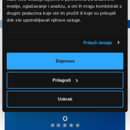
medije, oglašavanje i analizu, a oni ih mogu kombinirati s
drugim podacima koje ste im pružili ili koje su prikupili
dok ste upotrebljavali njihove usluge.
Prikaži detalje
Bosch
LG GBBSJ10EPY
AdvancedAquatak 160
Hladnjak s donjim
Doprinos
visokotlačni perač
zamrzivačem
(06008A7800)
535,79 EUR
509,99 EUR
Prilagodi
Recenzije kupaca
(0)
Uskrati
0