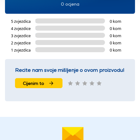
0 ocjena
5 zvjezdica
0 kom
4 zvjezdice
0 kom
3 zvjezdice
0 kom
2 zvjezdice
0 kom
1 zvjezdica
0 kom
Recite nam svoje mišljenje o ovom proizvodu!
Cijenim to