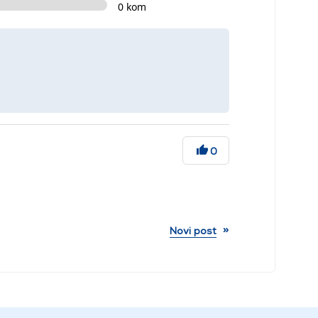
0 kom
0
»
Novi post