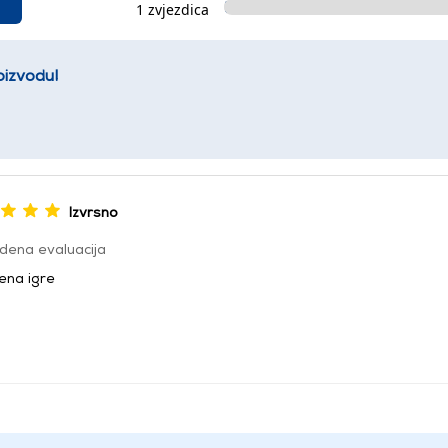
1 zvjezdica
oizvodu!
Izvrsno
dena evaluacija
ena igre