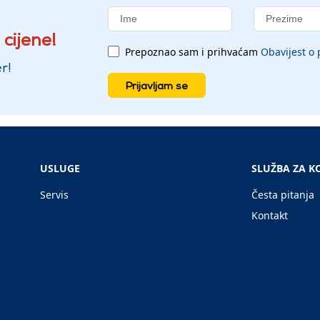
 cijene!
Prepoznao sam i prihvaćam
Obavijest o 
r!
Prijavljam se
USLUGE
SLUŽBA ZA K
Servis
Česta pitanja
Kontakt