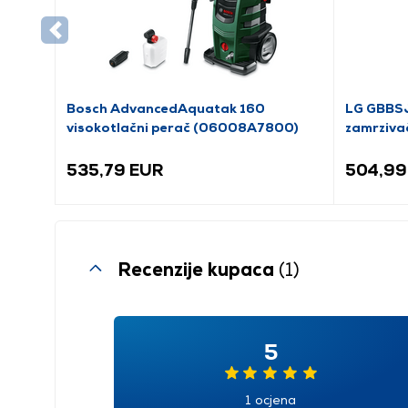
Bosch AdvancedAquatak 160
LG GBBSJ
visokotlačni perač (06008A7800)
zamrziva
535,79 EUR
504,99
Recenzije kupaca
(1)
5
1 ocjena