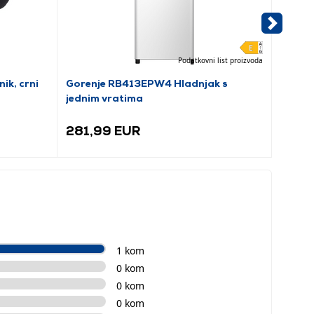
Podatkovni list proizvoda
ik, crni
Gorenje RB413EPW4 Hladnjak s
WMF 41
jednim vratima
2 u 1
281,99 EUR
160,
1 kom
0 kom
0 kom
0 kom