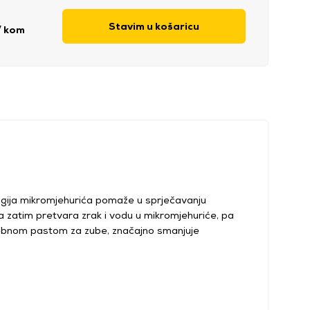
Stavim u košaricu
/ kom
gija mikromjehurića pomaže u sprječavanju
 a zatim pretvara zrak i vodu u mikromjehuriće, pa
sebnom pastom za zube, značajno smanjuje