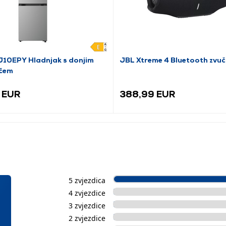
10EPY Hladnjak s donjim
JBL Xtreme 4 Bluetooth zvučn
čem
 EUR
388,99 EUR
5 zvjezdica
4 zvjezdice
3 zvjezdice
2 zvjezdice