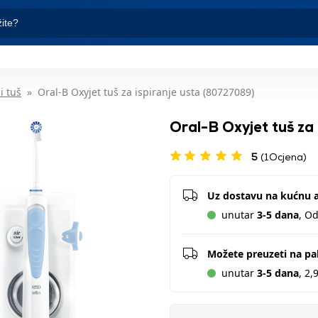
i tuš
Oral-B Oxyjet tuš za ispiranje usta (80727089)
Oral-B Oxyjet tuš za
5
(1Ocjena)
Uz dostavu na kućnu 
unutar
3-5 dana
, O
Možete preuzeti na p
unutar
3-5 dana
, 2,