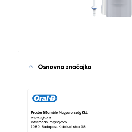
Osnovna značajka
Procter&Gamble Magyarország Kkt.
www.pg.com
informacio.im@pg.com
1082, Budapest, Kisfaludi utca 38.