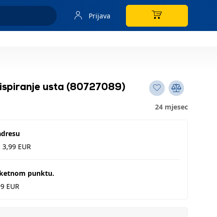
Prijava
 ispiranje usta (80727089)
24 mjesec
adresu
d 3,99 EUR
aketnom punktu.
99 EUR