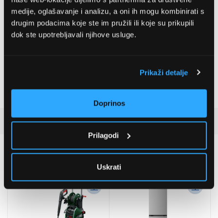
medije, oglašavanje i analizu, a oni ih mogu kombinirati s
Ultrahuman
drugim podacima koje ste im pružili ili koje su prikupili
, ,
dok ste upotrebljavali njihove usluge.
Bluetooth verzija
Bluetooth 5.0 BLE
Prikaži detalje
Baterija
24 mAh
Boja
Zlatno
Doprinos
Detaljan opis
Prilagodi
Preporučujemo za vas
Uskrati