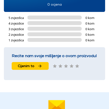
0 ocjena
5 zvjezdica
0 kom
4 zvjezdice
0 kom
3 zvjezdice
0 kom
2 zvjezdice
0 kom
1 zvjezdica
0 kom
Recite nam svoje mišljenje o ovom proizvodu!
Cijenim to