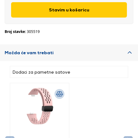
Stavim u košaricu
Broj stavke:
305519
Možda će vam trebati
Dodaci za pametne satove