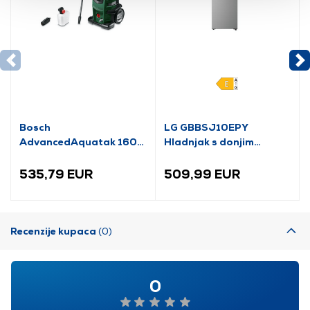
Bosch
LG GBBSJ10EPY
AdvancedAquatak 160
Hladnjak s donjim
visokotlačni perač
zamrzivačem
(06008A7800)
535,79 EUR
509,99 EUR
Recenzije kupaca
(0)
0