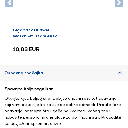
Gigapack Huawei
Watch Fit 3 zamjenski
remen, ružičasti (GP-
159416)
10,83 EUR
Osnovna značajka
Spavajte bolje nego ikad
Otkrijte ključ boljeg sna. Dobijte dnevni rezultat spavanja
koji vam pokazuje koliko ste se dobro odmorili. Pratite faze
spavanja, saznajte što utječe na kvalitetu vašeg sna i
nabavite personalizirane alate za bolji noćni san. Probudite
se osvježeni, spremni za sve.