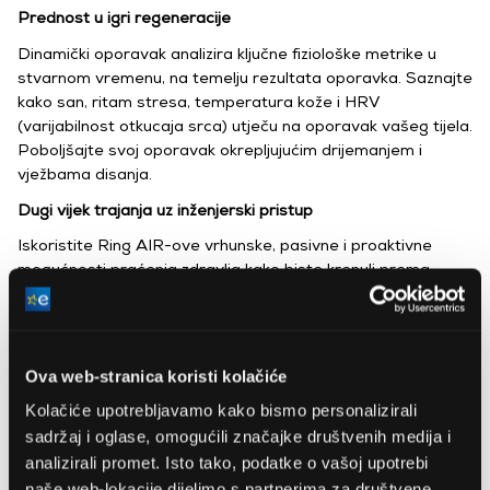
Prednost u igri regeneracije
Dinamički oporavak analizira ključne fiziološke metrike u
stvarnom vremenu, na temelju rezultata oporavka. Saznajte
kako san, ritam stresa, temperatura kože i HRV
(varijabilnost otkucaja srca) utječu na oporavak vašeg tijela.
Poboljšajte svoj oporavak okrepljujućim drijemanjem i
vježbama disanja.
Dugi vijek trajanja uz inženjerski pristup
Iskoristite Ring AIR-ove vrhunske, pasivne i proaktivne
mogućnosti praćenja zdravlja kako biste krenuli prema
duljem i zdravijem životu te produžili vitalnost svog života.
Detekcija atrijske fibrilacije
Ovaj PowerPlug diskretno prati vaš srčani ritam svake noći,
Ova web-stranica koristi kolačiće
otkrivajući rane znakove fibrilacije atrija (AFib). Uživajte u
Kolačiće upotrebljavamo kako bismo personalizirali
besprijekornom noćnom praćenju s dnevnim izvješćima
sadržaj i oglase, omogućili značajke društvenih medija i
medicinske kvalitete za potpuni mir.
analizirali promet. Isto tako, podatke o vašoj upotrebi
naše web-lokacije dijelimo s partnerima za društvene