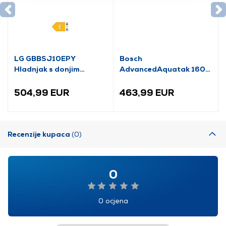
LG GBBSJ10EPY
Bosch
Hladnjak s donjim
AdvancedAquatak 160
zamrzivačem
visokotlačni perač
(06008A7800)
504,99 EUR
463,99 EUR
Recenzije kupaca
(0)
0
0 ocjena