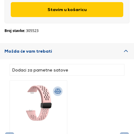
Stavim u košaricu
Broj stavke:
305523
Možda će vam trebati
Dodaci za pametne satove