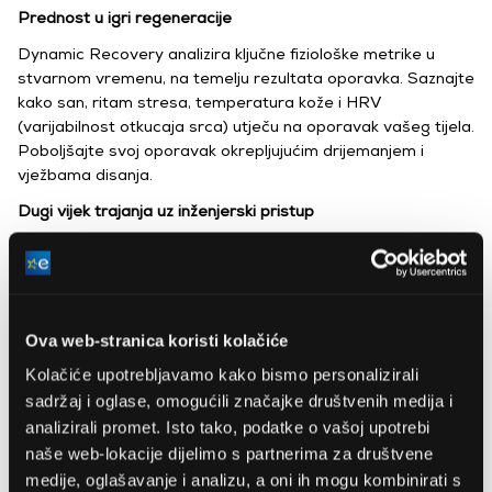
Prednost u igri regeneracije
Dynamic Recovery analizira ključne fiziološke metrike u
stvarnom vremenu, na temelju rezultata oporavka. Saznajte
kako san, ritam stresa, temperatura kože i HRV
(varijabilnost otkucaja srca) utječu na oporavak vašeg tijela.
Poboljšajte svoj oporavak okrepljujućim drijemanjem i
vježbama disanja.
Dugi vijek trajanja uz inženjerski pristup
Iskoristite Ring AIR-ove vrhunske, pasivne i proaktivne
mogućnosti praćenja zdravlja kako biste krenuli prema
duljem i zdravijem životu te produžili vitalnost svog života.
AFib detekcija
Ova web-stranica koristi kolačiće
Ovaj PowerPlug diskretno prati vaš srčani ritam svake noći,
Kolačiće upotrebljavamo kako bismo personalizirali
otkrivajući rane znakove fibrilacije atrija (AFib). Uživajte u
sadržaj i oglase, omogućili značajke društvenih medija i
besprijekornom noćnom praćenju s dnevnim izvješćima
analizirali promet. Isto tako, podatke o vašoj upotrebi
medicinske kvalitete za potpuni mir.
naše web-lokacije dijelimo s partnerima za društvene
medije, oglašavanje i analizu, a oni ih mogu kombinirati s