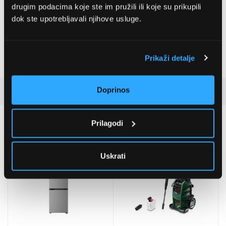
drugim podacima koje ste im pružili ili koje su prikupili
Ultrahuman
dok ste upotrebljavali njihove usluge.
, ,
Prikaži detalje
Boja
Zlatno
Doprinos
Detaljan opis
Preporučujemo za vas
Prilagodi
Uskrati