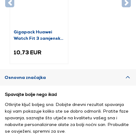
Gigapack Huawei
Watch Fit 3 zamjenski
remen, ružičasti (GP-
159416)
10,73 EUR
Osnovna značajka
Spavajte bolje nego ikad
Otkrijte ključ boljeg sna. Dobijte dnevni rezultat spavanja
koji vam pokazuje koliko ste se dobro odmorili. Pratite faze
spavanja, saznajte što utječe na kvalitetu vašeg sna i
nabavite personalizirane alate za bolji noćni san. Probudite
se osvježeni, spremni za sve.