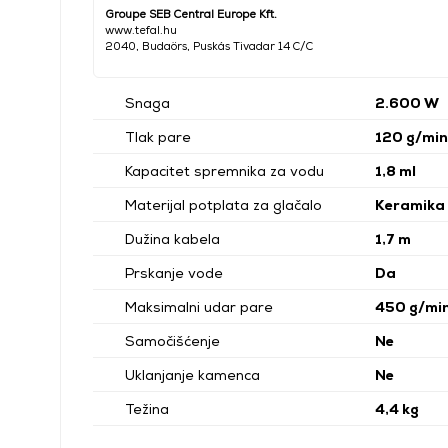
Groupe SEB Central Europe Kft.
www.tefal.hu
2040, Budaörs, Puskás Tivadar 14 C/C
Snaga
2.600 W
Tlak pare
120 g/min
Kapacitet spremnika za vodu
1,8 ml
Materijal potplata za glačalo
Keramika
Dužina kabela
1,7 m
Prskanje vode
Da
Maksimalni udar pare
450 g/mi
Samočišćenje
Ne
Uklanjanje kamenca
Ne
Težina
4,4 kg