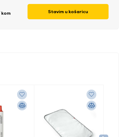
Stavim u košaricu
/ kom