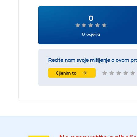
0
0 ocjena
Recite nam svoje mišljenje o ovom pr
Cijenim to