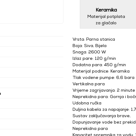
Keramika
Materijal potplata
za glačalo
Vrsta: Parna stanica
Boja: Siva, Bijela
Snaga: 2600 W
Izlaz pare: 120 g/min
Dodatna para: 450 g/min
Materijal podnice: Keramika
Tlak vodene pumpe: 6,6 bara
Vertikalna para
Vrijeme zagrijavanja: 2 minute
n
Neprekidna para: Gornja i boč
Udobna ručka
Duljina kabela za napajanje: 1,
Sustav zaključavanja brave,
Dopunjavanje vode bez prekid
Neprekidna para
Kapacitet spremnika za vodu: 1