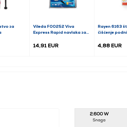
stvo za
Vileda F00252 Viva
Rayen 6163 št
a
Express Rapid navlaka za
čišćenje podni
dasku za glačanje
limuna
14,91 EUR
4,88 EUR
2.600 W
Snaga