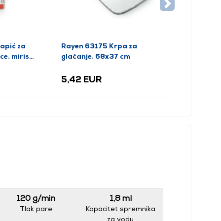
apić za
Rayen 63175 Krpa za
ce, miris
glačanje, 68x37 cm
5,42 EUR
120 g/min
1,8 ml
Tlak pare
Kapacitet spremnika
za vodu