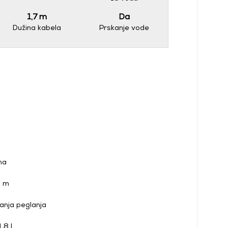
1,7 m
Da
Dužina kabela
Prskanje vode
na
7 m
anja peglanja
,8 l