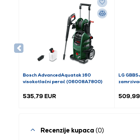
Bosch AdvancedAquatak 160
LG GBBSJ
visokotlačni perač (06008A7800)
zamrziva
535,79 EUR
509,99
Recenzije kupaca
(0)