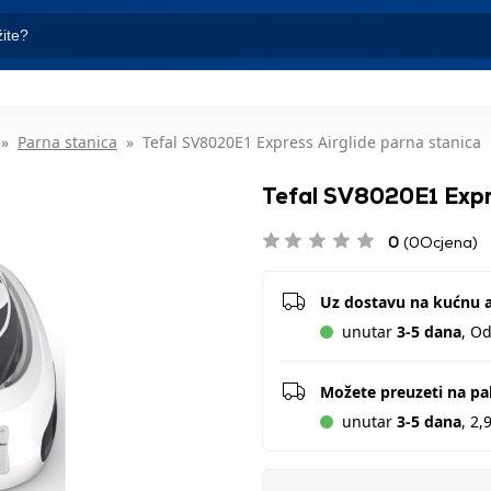
Parna stanica
Tefal SV8020E1 Express Airglide parna stanica
Tefal SV8020E1 Expre
0
(0Ocjena)
Uz dostavu na kućnu 
unutar
3-5 dana
, O
Možete preuzeti na p
unutar
3-5 dana
, 2,