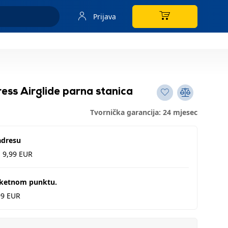
Prijava
ss Airglide parna stanica
Tvornička garancija: 24 mjesec
adresu
d 9,99 EUR
aketnom punktu.
99 EUR