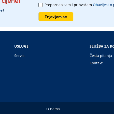
 cijene!
Prepoznao sam i prihvaćam
Obavijest o 
r!
Prijavljam se
USLUGE
SLUŽBA ZA K
Servis
Česta pitanja
Kontakt
O nama