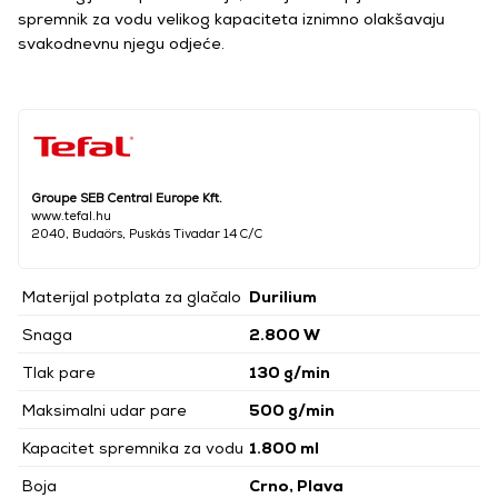
spremnik za vodu velikog kapaciteta iznimno olakšavaju
svakodnevnu njegu odjeće.
Groupe SEB Central Europe Kft.
www.tefal.hu
2040, Budaörs, Puskás Tivadar 14 C/C
Materijal potplata za glačalo
Durilium
Snaga
2.800 W
Tlak pare
130 g/min
Maksimalni udar pare
500 g/min
Kapacitet spremnika za vodu
1.800 ml
Boja
Crno, Plava