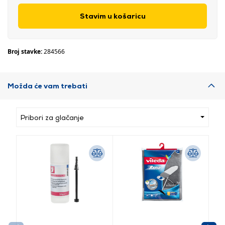
Stavim u košaricu
Broj stavke:
284566
Možda će vam trebati
Pribori za glačanje