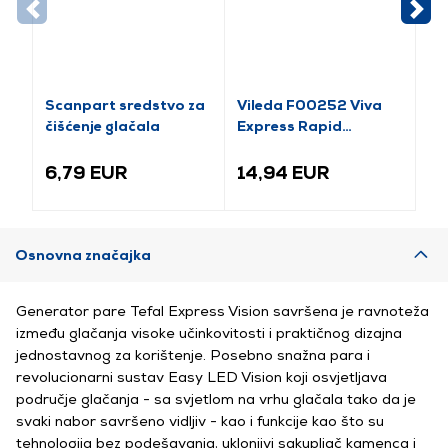
Scanpart sredstvo za
Vileda F00252 Viva
Ra
čišćenje glačala
Express Rapid
či
navlaka za dasku za
li
glačanje
6,79 EUR
14,94 EUR
4
Osnovna značajka
Generator pare Tefal Express Vision savršena je ravnoteža
između glačanja visoke učinkovitosti i praktičnog dizajna
jednostavnog za korištenje. Posebno snažna para i
revolucionarni sustav Easy LED Vision koji osvjetljava
područje glačanja - sa svjetlom na vrhu glačala tako da je
svaki nabor savršeno vidljiv - kao i funkcije kao što su
tehnologija bez podešavanja, uklonjivi sakupljač kamenca i