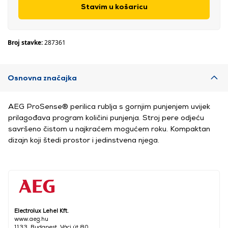
Stavim u košaricu
Broj stavke:
287361
Osnovna značajka
AEG ProSense® perilica rublja s gornjim punjenjem uvijek
prilagođava program količini punjenja. Stroj pere odjeću
savršeno čistom u najkraćem mogućem roku. Kompaktan
dizajn koji štedi prostor i jedinstvena njega.
Electrolux Lehel Kft.
www.aeg.hu
1133, Budapest, Váci út 80.