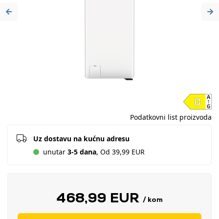
Previous
Ne
Podatkovni list proizvoda
Uz dostavu na kućnu adresu
unutar
3-5 dana
, Od 39,99 EUR
468,99 EUR
/ kom