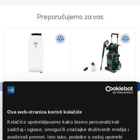
Preporučujemo za vas
Podatkovni list proizvoda
Ova web-stranica koristi kolačiće
AEG LTR7E273E Parna
Bosch
Kolačiće upotrebljavamo kako bismo personalizirali
perilica rublja s gornjim
AdvancedAquatak 160
sadržaj i oglase, omogućili značajke društvenih medija i
punjenjem
visokotlačni perač
(06008A7800)
analizirali promet. Isto tako, podatke o vašoj upotrebi
607,00 EUR
535,79 EUR