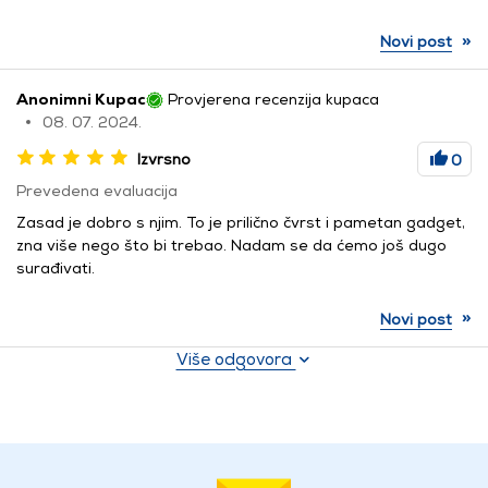
»
Novi post
Anonimni Kupac
Provjerena recenzija kupaca
08. 07. 2024.
Izvrsno
0
Prevedena evaluacija
Zasad je dobro s njim. To je prilično čvrst i pametan gadget,
zna više nego što bi trebao. Nadam se da ćemo još dugo
surađivati.
»
Novi post
Više odgovora