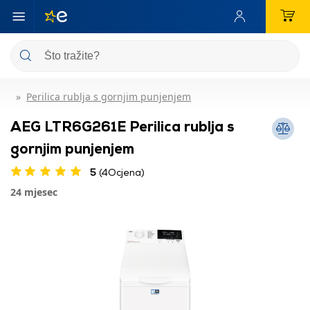
Perilica rublja s gornjim punjenjem
AEG LTR6G261E Perilica rublja s
gornjim punjenjem
5
(4Ocjena)
24 mjesec