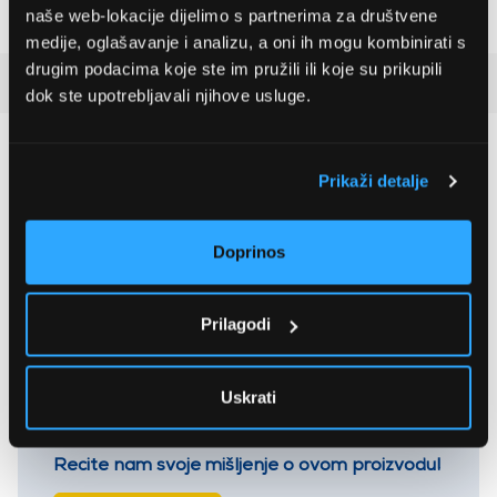
naše web-lokacije dijelimo s partnerima za društvene
medije, oglašavanje i analizu, a oni ih mogu kombinirati s
drugim podacima koje ste im pružili ili koje su prikupili
Recenzije kupaca
(4)
dok ste upotrebljavali njihove usluge.
5
Prikaži detalje
4 ocjena
Doprinos
5 zvjezdica
4 kom
4 zvjezdice
0 kom
Prilagodi
3 zvjezdice
0 kom
2 zvjezdice
0 kom
1 zvjezdica
0 kom
Uskrati
Recite nam svoje mišljenje o ovom proizvodu!