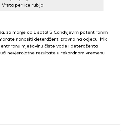
Vrsta perilice rublja
ada, za manje od 1 sata! S Candyjevim patentiranim
orate nanositi deterdžent izravno na odjeću. Mix
ntriranu mješavinu čiste vode i deterdženta
ajući nevjerojatne rezultate u rekordnom vremenu.