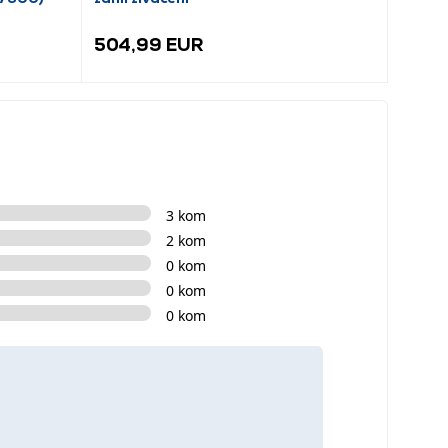
504,99 EUR
432,
3 kom
2 kom
0 kom
0 kom
0 kom