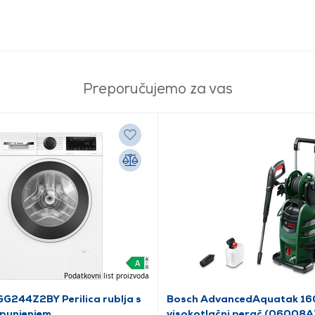
Preporučujemo za vas
Podatkovni list proizvoda
G244Z2BY Perilica rublja s
Bosch AdvancedAquatak 16
 punjenjem
visokotlačni perač (06008