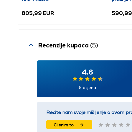
805,99 EUR
590,99
Recenzije kupaca
(5)
4.6
5 ocjena
Recite nam svoje mišljenje o ovom pr
Cijenim to