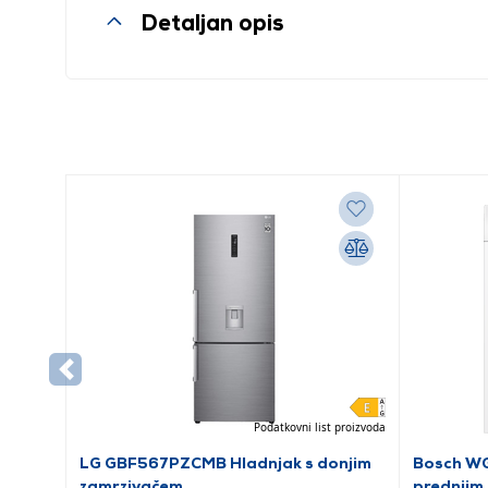
Detaljan opis
Podatkovni list proizvoda
LG GBF567PZCMB Hladnjak s donjim
Bosch WG
zamrzivačem
prednjim