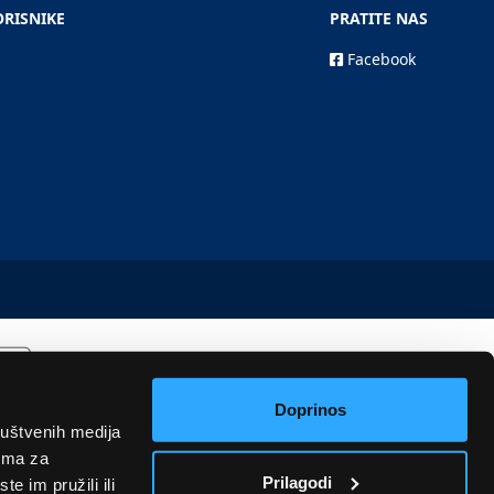
ORISNIKE
PRATITE NAS
Facebook
Doprinos
ruštvenih medija
rima za
Prilagodi
e im pružili ili