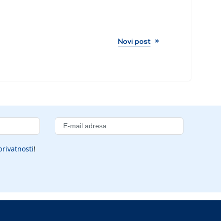
»
Novi post
privatnosti
!