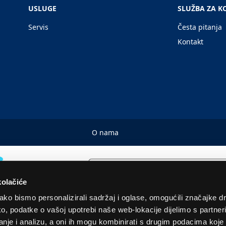
USLUGE
SLUŽBA ZA K
Servis
Česta pitanja
Kontakt
O nama
kolačiće
ko bismo personalizirali sadržaj i oglase, omogućili značajke d
tako, podatke o vašoj upotrebi naše web-lokacije dijelimo s partne
© 2026. Sva prava pridržana! Euronics Technical Store Chain
je i analizu, a oni ih mogu kombinirati s drugim podacima koje st