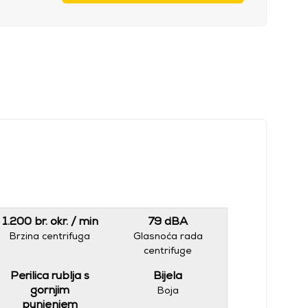
1.200 br. okr. / min
79 dBA
Brzina centrifuga
Glasnoća rada
centrifuge
Perilica rublja s
Bijela
gornjim
Boja
punjenjem