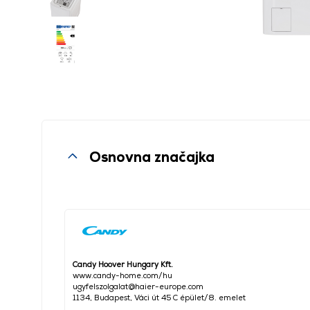
Osnovna značajka
Candy Hoover Hungary Kft.
www.candy-home.com/hu
ugyfelszolgalat@haier-europe.com
1134, Budapest, Váci út 45 C épület/8. emelet