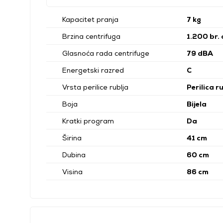
Kapacitet pranja
7 kg
Brzina centrifuga
1.200 br. 
Glasnoća rada centrifuge
79 dBA
Energetski razred
C
Vrsta perilice rublja
Perilica r
Boja
Bijela
Kratki program
Da
Širina
41 cm
Dubina
60 cm
Visina
86 cm