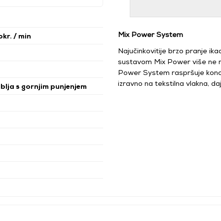
Mix Power System
okr. / min
Najučinkovitije brzo pranje ik
sustavom Mix Power više ne m
Power System raspršuje konce
izravno na tekstilna vlakna, d
ublja s gornjim punjenjem