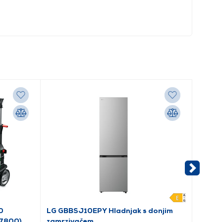
0
LG GBBSJ10EPY Hladnjak s donjim
Whirl
A7800)
zamrzivačem
rublja