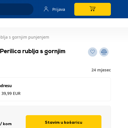
Prijava
ublja s gornjim punjenjem
ilica rublja s gornjim
24 mjesec
adresu
d 39,99 EUR
Stavim u košaricu
/ kom