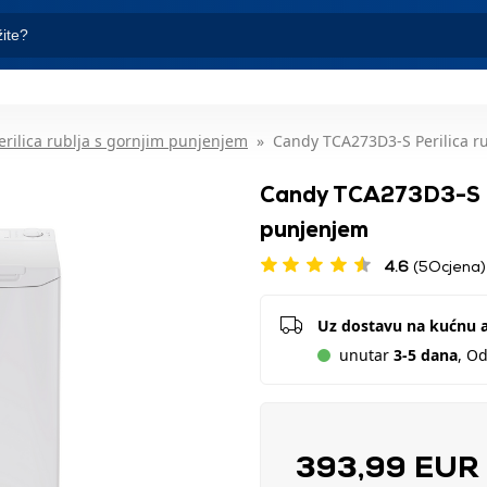
erilica rublja s gornjim punjenjem
Candy TCA273D3-S Perilica r
Candy TCA273D3-S Per
punjenjem
4.6
(5Ocjena)
Uz dostavu na kućnu 
unutar
3-5 dana
, O
393,99 EUR